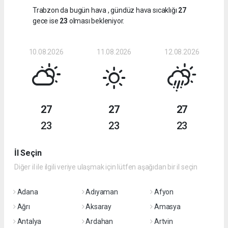
Trabzon da bugün hava
, gündüz hava sıcaklığı
27
gece ise
23
olması bekleniyor.
10.08.2026
11.08.2026
12.08.2026
27
27
27
23
23
23
İl Seçin
Diğer il ile ilgili veriye ulaşmak için lütfen aşağıdan bir il seçin
Adana
Adıyaman
Afyon
Ağrı
Aksaray
Amasya
Antalya
Ardahan
Artvin