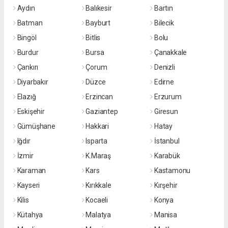
Aydın
Balıkesir
Bartın
Batman
Bayburt
Bilecik
Bingöl
Bitlis
Bolu
Burdur
Bursa
Çanakkale
Çankırı
Çorum
Denizli
Diyarbakır
Düzce
Edirne
Elazığ
Erzincan
Erzurum
Eskişehir
Gaziantep
Giresun
Gümüşhane
Hakkari
Hatay
Iğdır
Isparta
İstanbul
İzmir
K.Maraş
Karabük
Karaman
Kars
Kastamonu
Kayseri
Kırıkkale
Kırşehir
Kilis
Kocaeli
Konya
Kütahya
Malatya
Manisa