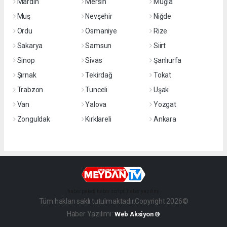
Mardin
Mersin
Muğla
Muş
Nevşehir
Niğde
Ordu
Osmaniye
Rize
Sakarya
Samsun
Siirt
Sinop
Sivas
Şanlıurfa
Şırnak
Tekirdağ
Tokat
Trabzon
Tunceli
Uşak
Van
Yalova
Yozgat
Zonguldak
Kırklareli
Ankara
haber paketi
haber scripti
haber yazılımı
Tüm hakları saklı tutulmaktadır.Copyright 2026©
Haber Yazılımı:
Web Aksiyon ®