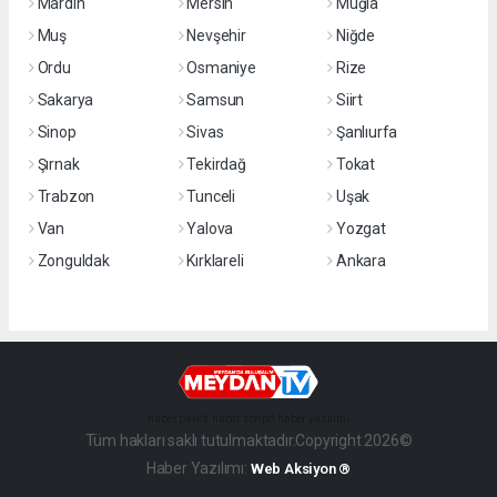
Mardin
Mersin
Muğla
Muş
Nevşehir
Niğde
Ordu
Osmaniye
Rize
Sakarya
Samsun
Siirt
Sinop
Sivas
Şanlıurfa
Şırnak
Tekirdağ
Tokat
Trabzon
Tunceli
Uşak
Van
Yalova
Yozgat
Zonguldak
Kırklareli
Ankara
haber paketi
haber scripti
haber yazılımı
Tüm hakları saklı tutulmaktadır.Copyright 2026©
Haber Yazılımı:
Web Aksiyon ®