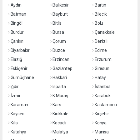
Aydın
Balıkesir
Bartın
Batman
Bayburt
Bilecik
Bingöl
Bitlis
Bolu
Burdur
Bursa
Çanakkale
Çankırı
Çorum
Denizli
Diyarbakır
Düzce
Edirne
Elazığ
Erzincan
Erzurum
Eskişehir
Gaziantep
Giresun
Gümüşhane
Hakkari
Hatay
Iğdır
Isparta
İstanbul
İzmir
K.Maraş
Karabük
Karaman
Kars
Kastamonu
Kayseri
Kırıkkale
Kırşehir
Kilis
Kocaeli
Konya
Kütahya
Malatya
Manisa