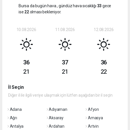
Bursa da bugün hava
, gündüz hava sıcaklığı
33
gece
ise
22
olması bekleniyor.
10.08.2026
11.08.2026
12.08.2026
36
37
36
21
21
22
İl Seçin
Diğer il ile ilgili veriye ulaşmak için lütfen aşağıdan bir il seçin
Adana
Adıyaman
Afyon
Ağrı
Aksaray
Amasya
Antalya
Ardahan
Artvin