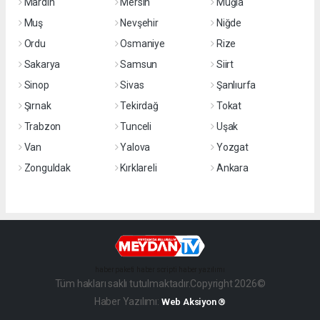
Mardin
Mersin
Muğla
Muş
Nevşehir
Niğde
Ordu
Osmaniye
Rize
Sakarya
Samsun
Siirt
Sinop
Sivas
Şanlıurfa
Şırnak
Tekirdağ
Tokat
Trabzon
Tunceli
Uşak
Van
Yalova
Yozgat
Zonguldak
Kırklareli
Ankara
haber paketi
haber scripti
haber yazılımı
Tüm hakları saklı tutulmaktadır.Copyright 2026©
Haber Yazılımı:
Web Aksiyon ®