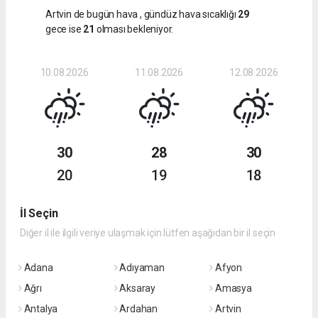
Artvin de bugün hava
, gündüz hava sıcaklığı
29
gece ise
21
olması bekleniyor.
10.08.2026
11.08.2026
12.08.2026
30
28
30
20
19
18
İl Seçin
Diğer il ile ilgili veriye ulaşmak için lütfen aşağıdan bir il seçin
Adana
Adıyaman
Afyon
Ağrı
Aksaray
Amasya
Antalya
Ardahan
Artvin