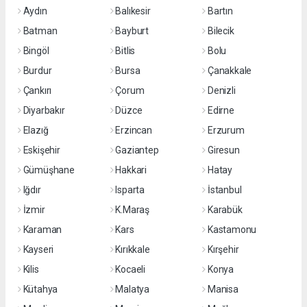
Aydın
Balıkesir
Bartın
Batman
Bayburt
Bilecik
Bingöl
Bitlis
Bolu
Burdur
Bursa
Çanakkale
Çankırı
Çorum
Denizli
Diyarbakır
Düzce
Edirne
Elazığ
Erzincan
Erzurum
Eskişehir
Gaziantep
Giresun
Gümüşhane
Hakkari
Hatay
Iğdır
Isparta
İstanbul
İzmir
K.Maraş
Karabük
Karaman
Kars
Kastamonu
Kayseri
Kırıkkale
Kırşehir
Kilis
Kocaeli
Konya
Kütahya
Malatya
Manisa