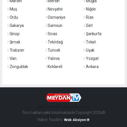
Mardin
Mersin
Muğla
Muş
Nevşehir
Niğde
Ordu
Osmaniye
Rize
Sakarya
Samsun
Siirt
Sinop
Sivas
Şanlıurfa
Şırnak
Tekirdağ
Tokat
Trabzon
Tunceli
Uşak
Van
Yalova
Yozgat
Zonguldak
Kırklareli
Ankara
haber paketi
haber scripti
haber yazılımı
Tüm hakları saklı tutulmaktadır.Copyright 2026©
Haber Yazılımı:
Web Aksiyon ®