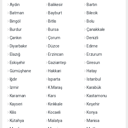
Aydın
Balıkesir
Bartın
Batman
Bayburt
Bilecik
Bingöl
Bitlis
Bolu
Burdur
Bursa
Çanakkale
Çankırı
Çorum
Denizli
Diyarbakır
Düzce
Edirne
Elazığ
Erzincan
Erzurum
Eskişehir
Gaziantep
Giresun
Gümüşhane
Hakkari
Hatay
Iğdır
Isparta
İstanbul
İzmir
K.Maraş
Karabük
Karaman
Kars
Kastamonu
Kayseri
Kırıkkale
Kırşehir
Kilis
Kocaeli
Konya
Kütahya
Malatya
Manisa