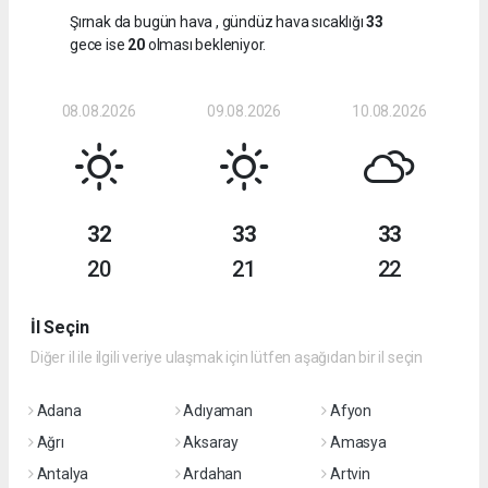
Şırnak da bugün hava
, gündüz hava sıcaklığı
33
gece ise
20
olması bekleniyor.
08.08.2026
09.08.2026
10.08.2026
32
33
33
20
21
22
İl Seçin
Diğer il ile ilgili veriye ulaşmak için lütfen aşağıdan bir il seçin
Adana
Adıyaman
Afyon
Ağrı
Aksaray
Amasya
Antalya
Ardahan
Artvin