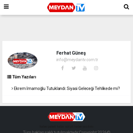
Ferhat Güneş
info@meydantv.com.tr
Tüm Yazıları
Ekrem İmamoğlu Tutuklandı: Siyasi Geleceği Tehlikede mi?
haber paketi
haber scripti
haber yazılımı
Tüm hakları saklı tutulmaktadır.Copyright 2026©