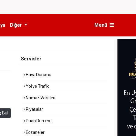
ya
Diğer
Menü
Servisler
Hava Durumu
Yol ve Trafik
Namaz Vakitleri
Piyasalar
Bul
Puan Durumu
Eczaneler