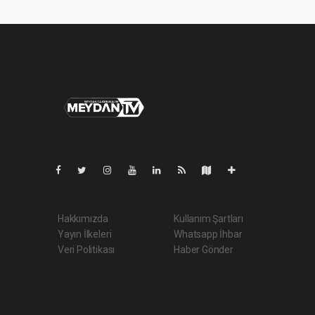
Pro-0.040
Hakkımızda
Kullanım Şartları
Yayın İlkeleri
Whatsapp İhbar
Veri Politikası
Haber Gönder