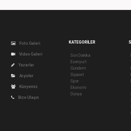
KATEGORİLER
S
Foto Galeri
Video Galeri
Son Dakika
Esenyurt
Yazarlar
Gündem
Siyaset
Arşivler
Spor
Künyemiz
Ekonomi
Dünya
Bize Ulaşın