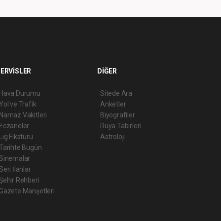
ERVİSLER
DİĞER
Hava Durumu
Sitede Ara
Yol ve Trafik
Anketler
Namaz Vakitleri
Biyografiler
Eczaneler
Rüya Tabirleri
Lig Fikstürü
Astroloji
Tarihte Bugün
Sinemalar
Seri İlanlar
Şehir Rehberi
Gazete Manşetleri