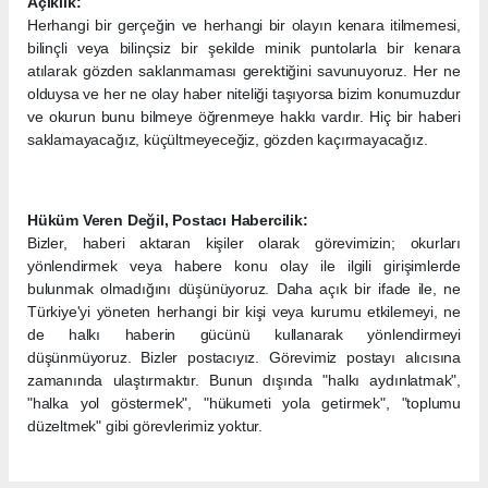
Açıklık:
Herhangi bir gerçeğin ve herhangi bir olayın kenara itilmemesi,
bilinçli veya bilinçsiz bir şekilde minik puntolarla bir kenara
atılarak gözden saklanmaması gerektiğini savunuyoruz. Her ne
olduysa ve her ne olay haber niteliği taşıyorsa bizim konumuzdur
ve okurun bunu bilmeye öğrenmeye hakkı vardır. Hiç bir haberi
saklamayacağız, küçültmeyeceğiz, gözden kaçırmayacağız.
Hüküm Veren Değil, Postacı Habercilik:
Bizler, haberi aktaran kişiler olarak görevimizin; okurları
yönlendirmek veya habere konu olay ile ilgili girişimlerde
bulunmak olmadığını düşünüyoruz. Daha açık bir ifade ile, ne
Türkiye'yi yöneten herhangi bir kişi veya kurumu etkilemeyi, ne
de halkı haberin gücünü kullanarak yönlendirmeyi
düşünmüyoruz. Bizler postacıyız. Görevimiz postayı alıcısına
zamanında ulaştırmaktır. Bunun dışında "halkı aydınlatmak",
"halka yol göstermek", "hükumeti yola getirmek", "toplumu
düzeltmek" gibi görevlerimiz yoktur.