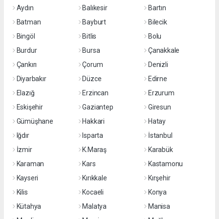
Aydın
Balıkesir
Bartın
Batman
Bayburt
Bilecik
Bingöl
Bitlis
Bolu
Burdur
Bursa
Çanakkale
Çankırı
Çorum
Denizli
Diyarbakır
Düzce
Edirne
Elazığ
Erzincan
Erzurum
Eskişehir
Gaziantep
Giresun
Gümüşhane
Hakkari
Hatay
Iğdır
Isparta
İstanbul
İzmir
K.Maraş
Karabük
Karaman
Kars
Kastamonu
Kayseri
Kırıkkale
Kırşehir
Kilis
Kocaeli
Konya
Kütahya
Malatya
Manisa