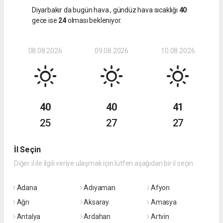
Diyarbakır da bugün hava
, gündüz hava sıcaklığı
40
gece ise
24
olması bekleniyor.
08.08.2026
09.08.2026
10.08.2026
40
40
41
25
27
27
İl Seçin
Diğer il ile ilgili veriye ulaşmak için lütfen aşağıdan bir il seçin
Adana
Adıyaman
Afyon
Ağrı
Aksaray
Amasya
Antalya
Ardahan
Artvin