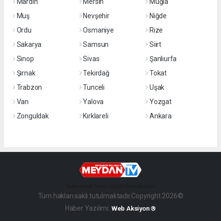
Mardin
Mersin
Muğla
Muş
Nevşehir
Niğde
Ordu
Osmaniye
Rize
Sakarya
Samsun
Siirt
Sinop
Sivas
Şanlıurfa
Şırnak
Tekirdağ
Tokat
Trabzon
Tunceli
Uşak
Van
Yalova
Yozgat
Zonguldak
Kırklareli
Ankara
haber paketi
haber scripti
haber yazılımı
Tüm hakları saklı tutulmaktadır.Copyright 2026©
Haber Yazılımı:
Web Aksiyon ®