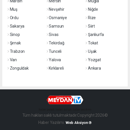
Mardin
Mersin
Muğla
Muş
Nevşehir
Niğde
Ordu
Osmaniye
Rize
Sakarya
Samsun
Siirt
Sinop
Sivas
Şanlıurfa
Şırnak
Tekirdağ
Tokat
Trabzon
Tunceli
Uşak
Van
Yalova
Yozgat
Zonguldak
Kırklareli
Ankara
haber paketi
haber scripti
haber yazılımı
Tüm hakları saklı tutulmaktadır.Copyright 2026©
Haber Yazılımı:
Web Aksiyon ®