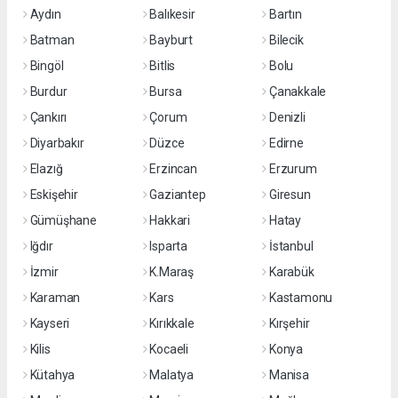
Aydın
Balıkesir
Bartın
Batman
Bayburt
Bilecik
Bingöl
Bitlis
Bolu
Burdur
Bursa
Çanakkale
Çankırı
Çorum
Denizli
Diyarbakır
Düzce
Edirne
Elazığ
Erzincan
Erzurum
Eskişehir
Gaziantep
Giresun
Gümüşhane
Hakkari
Hatay
Iğdır
Isparta
İstanbul
İzmir
K.Maraş
Karabük
Karaman
Kars
Kastamonu
Kayseri
Kırıkkale
Kırşehir
Kilis
Kocaeli
Konya
Kütahya
Malatya
Manisa