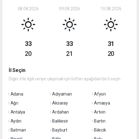
08.08.2026
09.08.2026
10.08.2026
33
33
31
20
21
20
İl Seçin
Diğer il ile ilgili veriye ulaşmak için lütfen aşağıdan bir il seçin
Adana
Adıyaman
Afyon
Ağrı
Aksaray
Amasya
Antalya
Ardahan
Artvin
Aydın
Balıkesir
Bartın
Batman
Bayburt
Bilecik