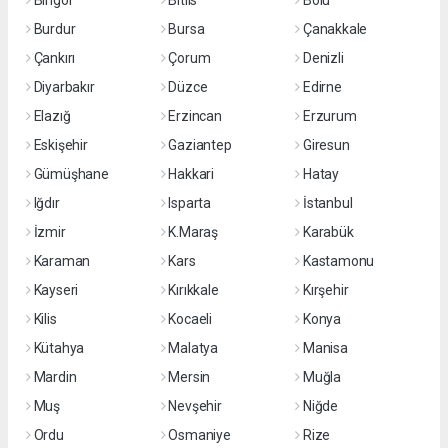
Bingöl
Bitlis
Bolu
Burdur
Bursa
Çanakkale
Çankırı
Çorum
Denizli
Diyarbakır
Düzce
Edirne
Elazığ
Erzincan
Erzurum
Eskişehir
Gaziantep
Giresun
Gümüşhane
Hakkari
Hatay
Iğdır
Isparta
İstanbul
İzmir
K.Maraş
Karabük
Karaman
Kars
Kastamonu
Kayseri
Kırıkkale
Kırşehir
Kilis
Kocaeli
Konya
Kütahya
Malatya
Manisa
Mardin
Mersin
Muğla
Muş
Nevşehir
Niğde
Ordu
Osmaniye
Rize