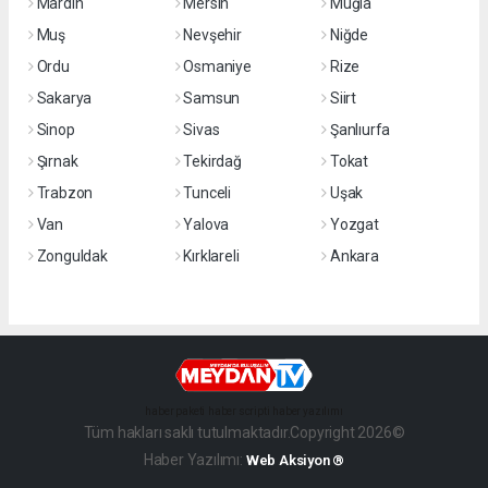
Mardin
Mersin
Muğla
Muş
Nevşehir
Niğde
Ordu
Osmaniye
Rize
Sakarya
Samsun
Siirt
Sinop
Sivas
Şanlıurfa
Şırnak
Tekirdağ
Tokat
Trabzon
Tunceli
Uşak
Van
Yalova
Yozgat
Zonguldak
Kırklareli
Ankara
haber paketi
haber scripti
haber yazılımı
Tüm hakları saklı tutulmaktadır.Copyright 2026©
Haber Yazılımı:
Web Aksiyon ®