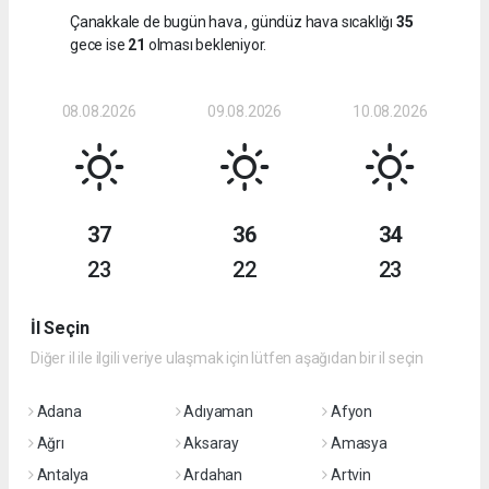
Çanakkale de bugün hava
, gündüz hava sıcaklığı
35
gece ise
21
olması bekleniyor.
08.08.2026
09.08.2026
10.08.2026
37
36
34
23
22
23
İl Seçin
Diğer il ile ilgili veriye ulaşmak için lütfen aşağıdan bir il seçin
Adana
Adıyaman
Afyon
Ağrı
Aksaray
Amasya
Antalya
Ardahan
Artvin