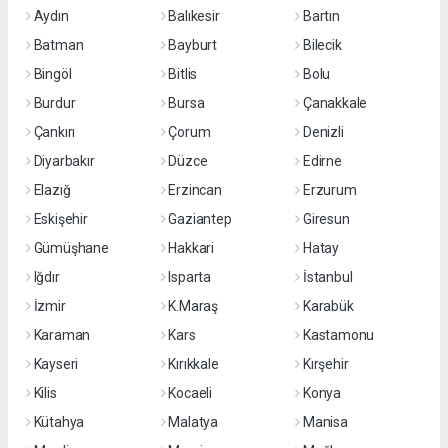
Aydın
Balıkesir
Bartın
Batman
Bayburt
Bilecik
Bingöl
Bitlis
Bolu
Burdur
Bursa
Çanakkale
Çankırı
Çorum
Denizli
Diyarbakır
Düzce
Edirne
Elazığ
Erzincan
Erzurum
Eskişehir
Gaziantep
Giresun
Gümüşhane
Hakkari
Hatay
Iğdır
Isparta
İstanbul
İzmir
K.Maraş
Karabük
Karaman
Kars
Kastamonu
Kayseri
Kırıkkale
Kırşehir
Kilis
Kocaeli
Konya
Kütahya
Malatya
Manisa