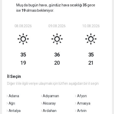
Muş da bugün hava
, gündüz hava sıcaklığı
35
gece
ise
19
olması bekleniyor.
08.08.2026
09.08.2026
10.08.2026
35
36
35
19
20
21
İl Seçin
Diğer il ile ilgili veriye ulaşmak için lütfen aşağıdan bir il seçin
Adana
Adıyaman
Afyon
Ağrı
Aksaray
Amasya
Antalya
Ardahan
Artvin