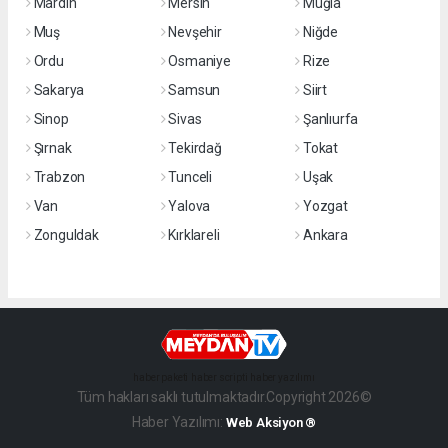
Mardin
Mersin
Muğla
Muş
Nevşehir
Niğde
Ordu
Osmaniye
Rize
Sakarya
Samsun
Siirt
Sinop
Sivas
Şanlıurfa
Şırnak
Tekirdağ
Tokat
Trabzon
Tunceli
Uşak
Van
Yalova
Yozgat
Zonguldak
Kırklareli
Ankara
haber paketi
haber scripti
haber yazılımı
Tüm hakları saklı tutulmaktadır.Copyright 2026©
Haber Yazılımı:
Web Aksiyon ®