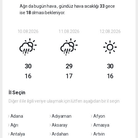
Ağrı da bugün hava
, gündüz hava sıcaklığı
33
gece
ise
18
olması bekleniyor.
10.08.2026
11.08.2026
12.08.2026
30
29
30
16
17
16
İl Seçin
Diğer il ile ilgili veriye ulaşmak için lütfen aşağıdan bir il seçin
Adana
Adıyaman
Afyon
Ağrı
Aksaray
Amasya
Antalya
Ardahan
Artvin