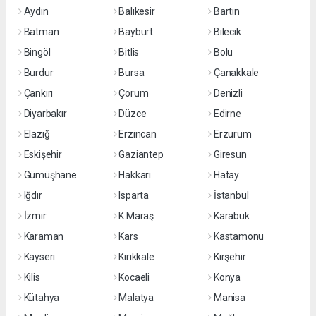
Aydın
Balıkesir
Bartın
Batman
Bayburt
Bilecik
Bingöl
Bitlis
Bolu
Burdur
Bursa
Çanakkale
Çankırı
Çorum
Denizli
Diyarbakır
Düzce
Edirne
Elazığ
Erzincan
Erzurum
Eskişehir
Gaziantep
Giresun
Gümüşhane
Hakkari
Hatay
Iğdır
Isparta
İstanbul
İzmir
K.Maraş
Karabük
Karaman
Kars
Kastamonu
Kayseri
Kırıkkale
Kırşehir
Kilis
Kocaeli
Konya
Kütahya
Malatya
Manisa