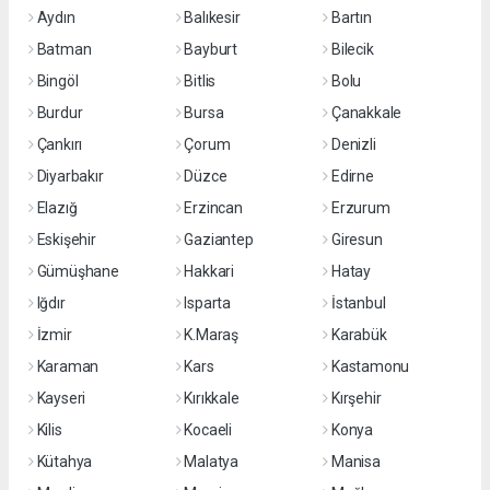
Aydın
Balıkesir
Bartın
Batman
Bayburt
Bilecik
Bingöl
Bitlis
Bolu
Burdur
Bursa
Çanakkale
Çankırı
Çorum
Denizli
Diyarbakır
Düzce
Edirne
Elazığ
Erzincan
Erzurum
Eskişehir
Gaziantep
Giresun
Gümüşhane
Hakkari
Hatay
Iğdır
Isparta
İstanbul
İzmir
K.Maraş
Karabük
Karaman
Kars
Kastamonu
Kayseri
Kırıkkale
Kırşehir
Kilis
Kocaeli
Konya
Kütahya
Malatya
Manisa