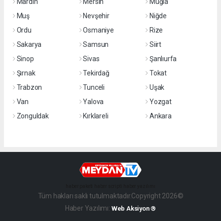
Mardin
Mersin
Muğla
Muş
Nevşehir
Niğde
Ordu
Osmaniye
Rize
Sakarya
Samsun
Siirt
Sinop
Sivas
Şanlıurfa
Şırnak
Tekirdağ
Tokat
Trabzon
Tunceli
Uşak
Van
Yalova
Yozgat
Zonguldak
Kırklareli
Ankara
haber paketi
haber scripti
haber yazılımı
Tüm hakları saklı tutulmaktadır.Copyright 2026©
Haber Yazılımı:
Web Aksiyon ®