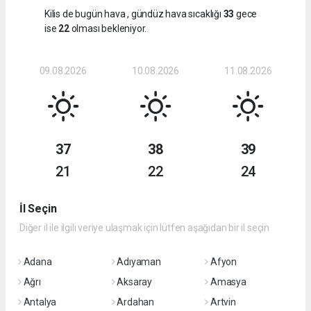
Kilis de bugün hava
, gündüz hava sıcaklığı
33
gece
ise
22
olması bekleniyor.
09.08.2026
10.08.2026
11.08.2026
37
38
39
21
22
24
İl Seçin
Diğer il ile ilgili veriye ulaşmak için lütfen aşağıdan bir il seçin
Adana
Adıyaman
Afyon
Ağrı
Aksaray
Amasya
Antalya
Ardahan
Artvin