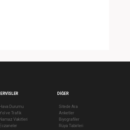
ERVİSLER
DİĞER
Hava Durumu
Sitede Ara
Yol ve Trafik
Anketler
Namaz Vakitleri
Biyografiler
Eczaneler
Rüya Tabirleri