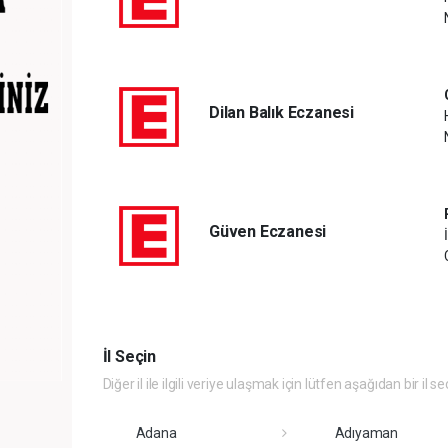
Dilan Balık Eczanesi
Güven Eczanesi
İl Seçin
Diğer il ile ilgili veriye ulaşmak için lütfen aşağıdan bir il se
Adana
Adıyaman