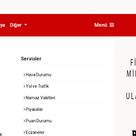
ya
Diğer
Menü
Servisler
Hava Durumu
Yol ve Trafik
Namaz Vakitleri
Piyasalar
Puan Durumu
Eczaneler
8