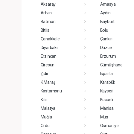
Aksaray
Amasya
Artvin
Aydın
Batman
Bayburt
Bitlis
Bolu
Çanakkale
Çankırı
Diyarbakır
Düzce
Erzincan
Erzurum
Giresun
Gümüşhane
Iğdır
Isparta
K.Maraş
Karabük
Kastamonu
Kayseri
Kilis
Kocaeli
Malatya
Manisa
Muğla
Muş
Ordu
Osmaniye