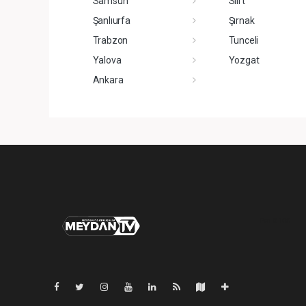
Samsun
Siirt
Şanlıurfa
Şırnak
Trabzon
Tunceli
Yalova
Yozgat
Ankara
Pro-0.108