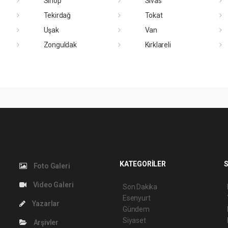
Sinop
Sivas
Tekirdağ
Tokat
Uşak
Van
Zonguldak
Kırklareli
KATEGORİLER
S
Foto Galeri
Video Galeri
Son Dakika
Esenyurt
Yazarlar
Gündem
Siyaset
Arşivler