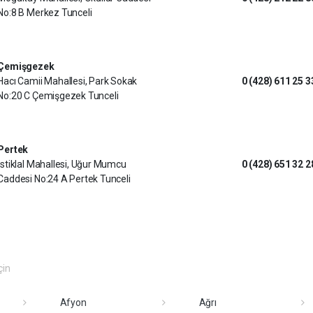
No:8 B Merkez Tunceli
Çemişgezek
Hacı Camii Mahallesi, Park Sokak
0 (428) 611 25 3
No:20 C Çemişgezek Tunceli
Pertek
İstiklal Mahallesi, Uğur Mumcu
0 (428) 651 32 2
Caddesi No:24 A Pertek Tunceli
çin
Afyon
Ağrı