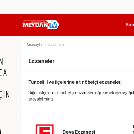
Son
Anasayfa
Eczaneler
Eczaneler
Tunceli
il ve ilçelerine ait nöbetçi eczaneler.
Diğer il ilçelere ait nöbetçi eczaneleri öğrenmek için aşağıd
arayabilirsiniz.
Deva Eczanesi