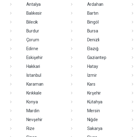
Antalya
Ardahan
Balıkesir
Bartın
Bilecik
Bingöl
Burdur
Bursa
Çorum
Denizli
Edirne
Elazığ
Eskişehir
Gaziantep
Hakkari
Hatay
İstanbul
İzmir
Karaman
Kars
Kırıkkale
Kırşehir
Konya
Kütahya
Mardin
Mersin
Nevşehir
Niğde
Rize
Sakarya