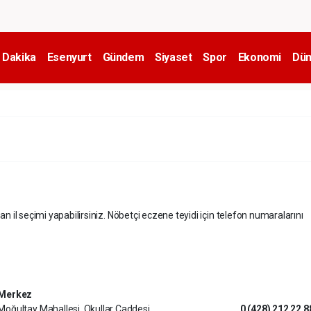
 Dakika
Esenyurt
Gündem
Siyaset
Spor
Ekonomi
Dün
an il seçimi yapabilirsiniz. Nöbetçi eczene teyidi için telefon numaralarını
Merkez
Moğultay Mahallesi, Okullar Caddesi
0 (428) 212 22 8