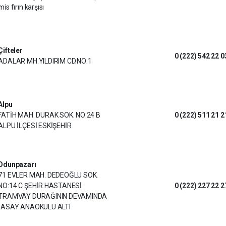
mis fırın karşısı
Çifteler
0 (222) 542 22 0
ADALAR MH.YILDIRIM CD.NO:1
Alpu
FATİH MAH. DURAK SOK. NO:24 B
0 (222) 511 21 2
ALPU İLÇESİ ESKİŞEHİR
Odunpazarı
71 EVLER MAH. DEDEOĞLU SOK.
NO:14 C ŞEHİR HASTANESİ
0 (222) 227 22 2
TRAMVAY DURAĞININ DEVAMINDA
-ASAY ANAOKULU ALTI