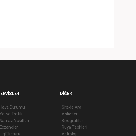
ERVİSLER
DİĞER
Hava Durumu
Sitede Ara
Yol ve Trafik
Anketler
Namaz Vakitleri
Biyografiler
Eczaneler
Rüya Tabirleri
Lig Fikstürü
Astroloji