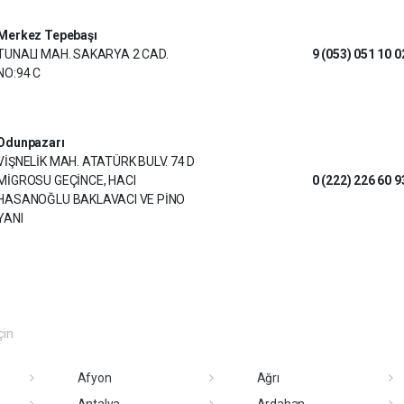
Merkez Tepebaşı
TUNALI MAH. SAKARYA 2 CAD.
9 (053) 051 10 0
NO:94 C
Odunpazarı
VİŞNELİK MAH. ATATÜRK BULV. 74 D
MİGROSU GEÇİNCE, HACI
0 (222) 226 60 9
HASANOĞLU BAKLAVACI VE PİNO
YANI
çin
Afyon
Ağrı