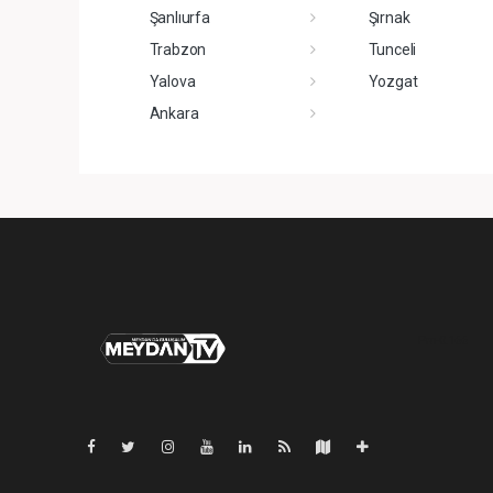
Şanlıurfa
Şırnak
Trabzon
Tunceli
Yalova
Yozgat
Ankara
Pro-0.166