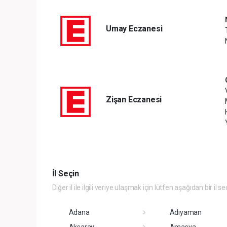
Umay Eczanesi
Zişan Eczanesi
İl Seçin
Diğer il ile ilgili veriye ulaşmak için lütfen aşağıdan bir il se
Adana
Adıyaman