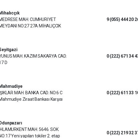
Mihalıcçık
MEDRESE MAH. CUMHURİYET
9 (055) 444 20 2
MEYDANI NO:27 27A MİHALIÇCIK
Seyitgazi
YUNUS MAH. KAZIM SAKARYA CAD.
0 (222) 671 34 4
17 D
Mahmudiye
IŞIKLAR MAH. BANKA CAD. NO:6 C
0 (222) 611 33 1
Mahmudiye Ziraat Bankası Karşısı
Odunpazarı
IHLAMURKENT MAH. 5646. SOK.
0 (222) 219 32 3
NO:17 Yeni yapılan tokiler 2. etap