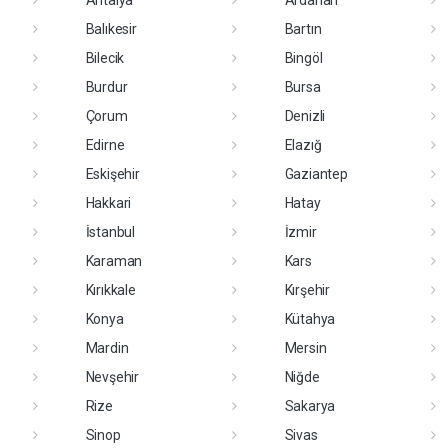
Antalya
Ardahan
Balıkesir
Bartın
Bilecik
Bingöl
Burdur
Bursa
Çorum
Denizli
Edirne
Elazığ
Eskişehir
Gaziantep
Hakkari
Hatay
İstanbul
İzmir
Karaman
Kars
Kırıkkale
Kırşehir
Konya
Kütahya
Mardin
Mersin
Nevşehir
Niğde
Rize
Sakarya
Sinop
Sivas