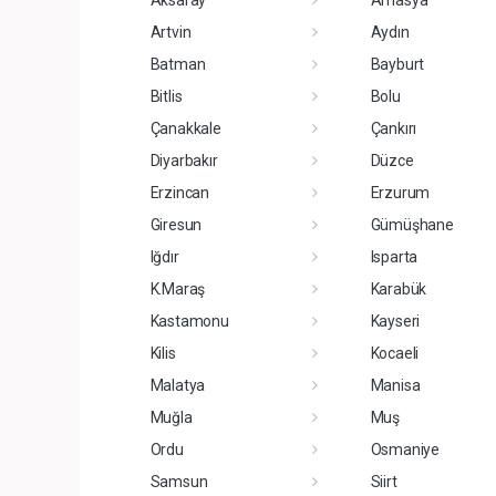
Aksaray
Amasya
Artvin
Aydın
Batman
Bayburt
Bitlis
Bolu
Çanakkale
Çankırı
Diyarbakır
Düzce
Erzincan
Erzurum
Giresun
Gümüşhane
Iğdır
Isparta
K.Maraş
Karabük
Kastamonu
Kayseri
Kilis
Kocaeli
Malatya
Manisa
Muğla
Muş
Ordu
Osmaniye
Samsun
Siirt