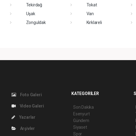
Tekirdağ
Tokat
Uşak
Van
Zonguldak
Kırklareli
KATEGORİLER
S
Foto Galeri
Video Galeri
Son Dakika
Esenyurt
Yazarlar
Gündem
Siyaset
Arşivler
Spor