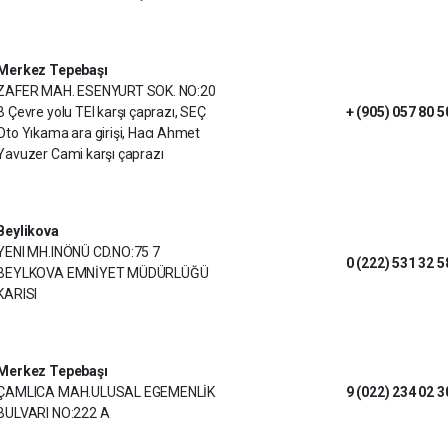
Merkez Tepebaşı
ZAFER MAH. ESENYURT SOK. NO:20
B Çevre yolu TEI karşı çaprazı, SEÇ
+ (905) 057 80 5
Oto Yıkama ara girişi, Hacı Ahmet
Yavuzer Cami karşı çaprazı
Beylikova
YENI MH.INÖNÜ CD.NO:75 7
0 (222) 531 32 5
BEYLKOVA EMNİYET MÜDÜRLÜĞÜ
KARISI
Merkez Tepebaşı
ÇAMLICA MAH.ULUSAL EGEMENLİK
9 (022) 234 02 3
BULVARI NO:222 A