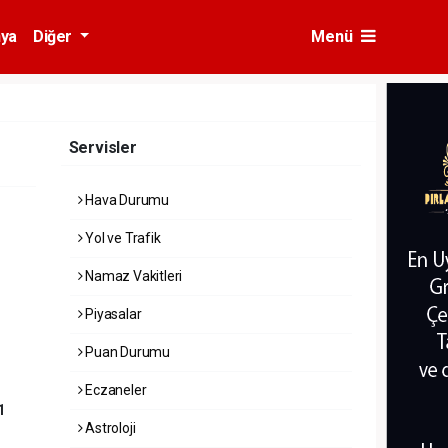
ya
Diğer
Menü
Servisler
Hava Durumu
Yol ve Trafik
Namaz Vakitleri
Piyasalar
Puan Durumu
Eczaneler
1
Astroloji