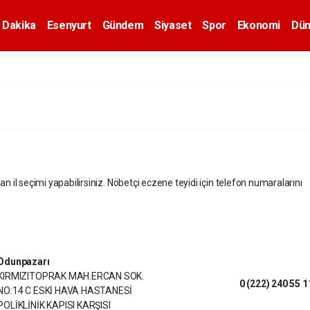
 Dakika
Esenyurt
Gündem
Siyaset
Spor
Ekonomi
Dün
an il seçimi yapabilirsiniz. Nöbetçi eczene teyidi için telefon numaralarını
Odunpazarı
KIRMIZITOPRAK MAH.ERCAN SOK.
0 (222) 240 55 1
NO:14 C ESKİ HAVA HASTANESİ
POLİKLİNİK KAPISI KARŞISI