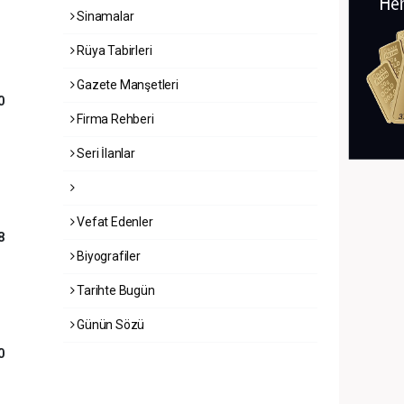
Sinamalar
Rüya Tabirleri
Gazete Manşetleri
0
Firma Rehberi
Seri İlanlar
Vefat Edenler
8
Biyografiler
Tarihte Bugün
Günün Sözü
0