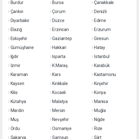
Burdur
Bursa
Çanakkale
Çankırı
Çorum
Denizli
Diyarbakır
Düzce
Edirne
Elazığ
Erzincan
Erzurum
Eskişehir
Gaziantep
Giresun
Gümüşhane
Hakkari
Hatay
Iğdır
Isparta
İstanbul
İzmir
K.Maraş
Karabük
Karaman
Kars
Kastamonu
Kayseri
Kırıkkale
Kırşehir
Kilis
Kocaeli
Konya
Kütahya
Malatya
Manisa
Mardin
Mersin
Muğla
Muş
Nevşehir
Niğde
Ordu
Osmaniye
Rize
Sakarya
Samsun
Siirt