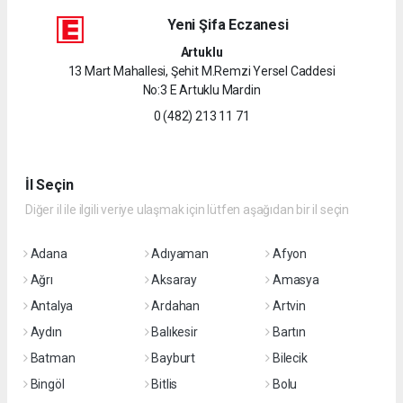
Yeni Şifa Eczanesi
Artuklu
13 Mart Mahallesi, Şehit M.Remzi Yersel Caddesi
No:3 E Artuklu Mardin
0 (482) 213 11 71
İl Seçin
Diğer il ile ilgili veriye ulaşmak için lütfen aşağıdan bir il seçin
Adana
Adıyaman
Afyon
Ağrı
Aksaray
Amasya
Antalya
Ardahan
Artvin
Aydın
Balıkesir
Bartın
Batman
Bayburt
Bilecik
Bingöl
Bitlis
Bolu