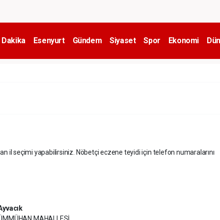
 Dakika
Esenyurt
Gündem
Siyaset
Spor
Ekonomi
Dün
an il seçimi yapabilirsiniz. Nöbetçi eczene teyidi için telefon numaralarını
Ayvacık
ÜMMÜHAN MAHALLESİ