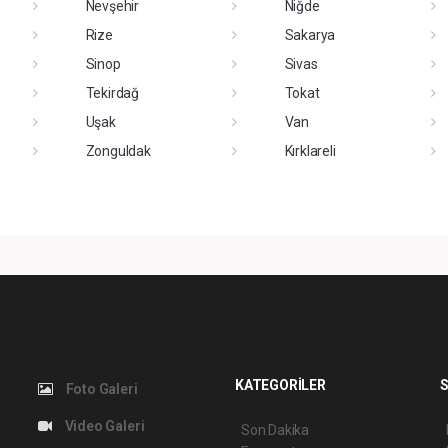
Nevşehir
Niğde
Rize
Sakarya
Sinop
Sivas
Tekirdağ
Tokat
Uşak
Van
Zonguldak
Kırklareli
KATEGORİLER
S
Foto Galeri
Video Galeri
Son Dakika