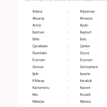
Adana
Adıyaman
Aksaray
Amasya
Artvin
Aydın
Batman
Bayburt
Bitlis
Bolu
Çanakkale
Çankırı
Diyarbakır
Düzce
Erzincan
Erzurum
Giresun
Gümüşhane
Iğdır
Isparta
K.Maraş
Karabük
Kastamonu
Kayseri
Kilis
Kocaeli
Malatya
Manisa