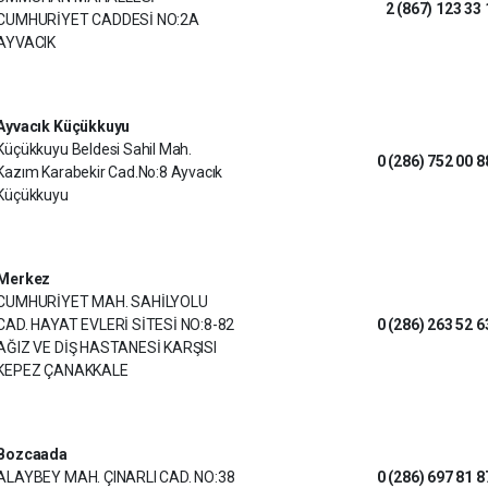
2 (867) 123 33 
CUMHURİYET CADDESİ NO:2A
AYVACIK
Ayvacık Küçükkuyu
Küçükkuyu Beldesi Sahil Mah.
0 (286) 752 00 8
Kazım Karabekir Cad.No:8 Ayvacık
Küçükkuyu
Merkez
CUMHURİYET MAH. SAHİLYOLU
CAD. HAYAT EVLERİ SİTESİ NO:8-82
0 (286) 263 52 6
AĞIZ VE DİŞ HASTANESİ KARŞISI
KEPEZ ÇANAKKALE
Bozcaada
ALAYBEY MAH. ÇINARLI CAD. NO:38
0 (286) 697 81 8