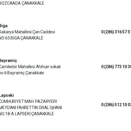
BOZCAADA ÇANAKKALE
Biga
Sakarya Mahallesi Çan Caddesi
0 (286) 316 57 5
NO:65 BİGA ÇANAKKALE
Bayramiç
Camikebir Mahallesi Ahihızır sokak
0 (286) 773 10 3
no:6 Bayramiç Çanakkale
Lapseki
CUMHURİYET MAH. PAZARYERİ
0 (286) 512 10 0
MEYDANI FAHRETTİN ORAL İŞHANI
NO:18-A LAPSEKİ ÇANAKKALE