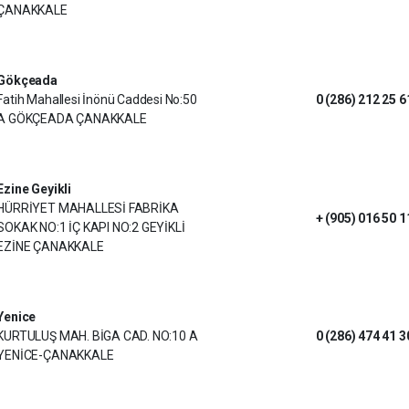
ÇANAKKALE
Gökçeada
Fatih Mahallesi İnönü Caddesi No:50
0 (286) 212 25 6
A GÖKÇEADA ÇANAKKALE
Ezine Geyikli
HÜRRİYET MAHALLESİ FABRİKA
+ (905) 016 50 1
SOKAK NO:1 İÇ KAPI NO:2 GEYİKLİ
EZİNE ÇANAKKALE
Yenice
KURTULUŞ MAH. BİGA CAD. NO:10 A
0 (286) 474 41 3
YENİCE-ÇANAKKALE