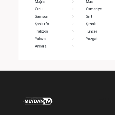
Muğla
Muş
Ordu
Osmaniye
Samsun
Siirt
Şanlıurfa
Şırnak
Trabzon
Tunceli
Yalova
Yozgat
Ankara
Pro-0.164