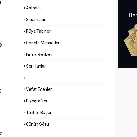
1
Astroloji
Sinamalar
Rüya Tabirleri
Gazete Manşetleri
8
Firma Rehberi
Seri İlanlar
Vefat Edenler
3
Biyografiler
Tarihte Bugün
Günün Sözü
7