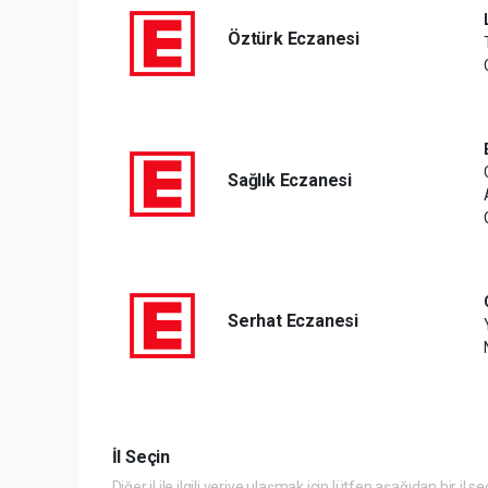
Öztürk Eczanesi
Sağlık Eczanesi
Serhat Eczanesi
İl Seçin
Diğer il ile ilgili veriye ulaşmak için lütfen aşağıdan bir il se