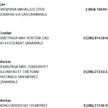
Çan
KARŞIYAKA MAHALLESİ ÖZEN
2 (864) 160 60 
SOKAK NO:6 A ÇAN ÇANAKKALE
Eceabat
ISMETPASA MAH. ATATÜRK CAD.
0 (286) 814 28 6
NO:4 4 ECEABAT ÇANAKKALE
Merkez
KEMALPAŞA MAH. CUMHURİYET
BULVARI NO:51 1 MEYDANİ
0 (286) 212 54 3
PASTANESİ YANI MERKEZ
ÇANAKKALE
Merkez
INÖNÜ CADDESI NO:135 MERKEZ
0 (286) 213 06 9