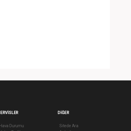
ERVİSLER
DİĞER
Hava Durumu
Sitede Ara