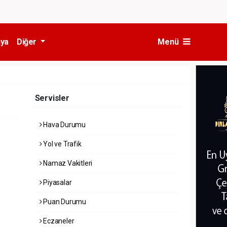
ya
Diğer
Menü
Servisler
Hava Durumu
Yol ve Trafik
Namaz Vakitleri
Piyasalar
Puan Durumu
Eczaneler