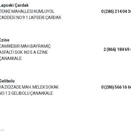
Lapseki Çardak
TEKKE MAHALLESİ KUMLUYOL
0 (286) 214 04 3
CADDESİ NO:9 1 LAPSEKİ ÇARDAK
Ezine
CAMİKEBİR MAH.BAYRAMİÇ
2 (866) 184 69 
ASFALTI SOK. NO:5 A EZİNE
ÇANAKKALE
Gelibolu
YAZICIZADE MAH. MELEK SOKAK
0 (286) 566 16 6
NO:1 2 GELİBOLU ÇANAKKALE
çin