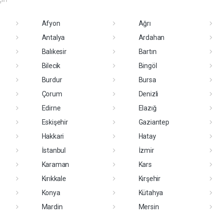
Afyon
Ağrı
Antalya
Ardahan
Balıkesir
Bartın
Bilecik
Bingöl
Burdur
Bursa
Çorum
Denizli
Edirne
Elazığ
Eskişehir
Gaziantep
Hakkari
Hatay
İstanbul
İzmir
Karaman
Kars
Kırıkkale
Kırşehir
Konya
Kütahya
Mardin
Mersin