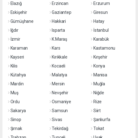
Elazığ
Erzincan
Erzurum
Eskişehir
Gaziantep
Giresun
Gümüşhane
Hakkari
Hatay
Iğdır
Isparta
İstanbul
İzmir
K.Maraş
Karabük
Karaman
Kars
Kastamonu
Kayseri
Kırıkkale
Kırşehir
Kilis
Kocaeli
Konya
Kütahya
Malatya
Manisa
Mardin
Mersin
Muğla
Muş
Nevşehir
Niğde
Ordu
Osmaniye
Rize
Sakarya
Samsun
Siirt
Sinop
Sivas
Şanlıurfa
Şırnak
Tekirdağ
Tokat
Trabzon
Tunceli
Uşak