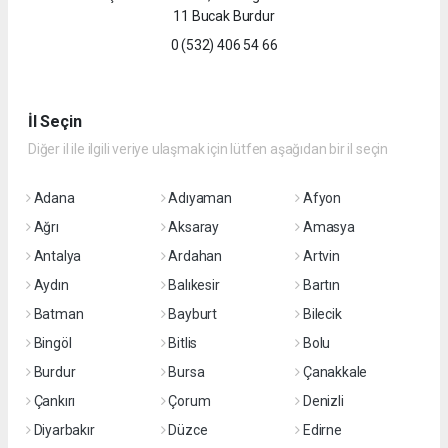
11 Bucak Burdur
0 (532) 406 54 66
İl Seçin
Diğer il ile ilgili veriye ulaşmak için lütfen aşağıdan bir il seçin
Adana
Adıyaman
Afyon
Ağrı
Aksaray
Amasya
Antalya
Ardahan
Artvin
Aydın
Balıkesir
Bartın
Batman
Bayburt
Bilecik
Bingöl
Bitlis
Bolu
Burdur
Bursa
Çanakkale
Çankırı
Çorum
Denizli
Diyarbakır
Düzce
Edirne