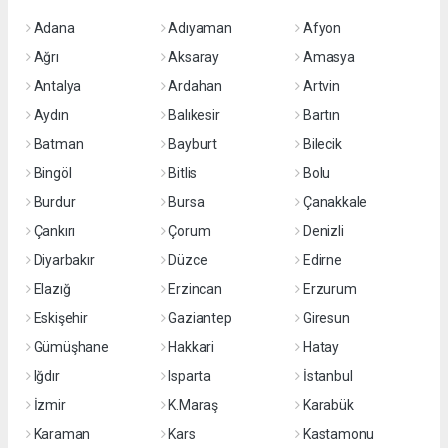
Adana
Adıyaman
Afyon
Ağrı
Aksaray
Amasya
Antalya
Ardahan
Artvin
Aydın
Balıkesir
Bartın
Batman
Bayburt
Bilecik
Bingöl
Bitlis
Bolu
Burdur
Bursa
Çanakkale
Çankırı
Çorum
Denizli
Diyarbakır
Düzce
Edirne
Elazığ
Erzincan
Erzurum
Eskişehir
Gaziantep
Giresun
Gümüşhane
Hakkari
Hatay
Iğdır
Isparta
İstanbul
İzmir
K.Maraş
Karabük
Karaman
Kars
Kastamonu