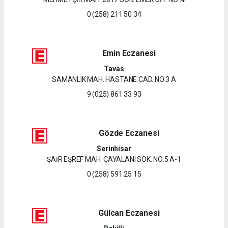
0 (258) 211 50 34
Emin Eczanesi
Tavas
SAMANLIK MAH. HASTANE CAD. NO:3 A
9 (025) 861 33 93
Gözde Eczanesi
Serinhisar
ŞAİR EŞREF MAH. ÇAYALANI SOK. NO:5 A-1
0 (258) 591 25 15
Gülcan Eczanesi