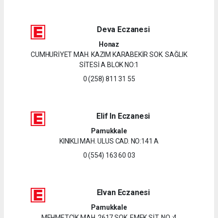
Deva Eczanesi
Honaz
CUMHURİYET MAH. KAZIM KARABEKİR SOK. SAĞLIK
SİTESİ A BLOK NO:1
0 (258) 811 31 55
Elif In Eczanesi
Pamukkale
KINIKLI MAH. ULUS CAD. NO:141 A
0 (554) 163 60 03
Elvan Eczanesi
Pamukkale
MEHMETÇİK MAH. 2617 SOK. EMEK SİT. NO :4