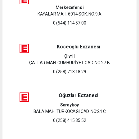
Merkezefendi
KAYALAR MAH. 6014 SOK. NO:9 A
0 (544) 114 57 00
Köseoğlu Eczanesi
Çivril
ÇATLAR MAH. CUMHURİYET CAD. NO:27 B
0 (258) 713 18 29
Oğuzlar Eczanesi
Sarayköy
BALA MAH. TÜRKOCAĞI CAD. NO:24 C
0 (258) 415 35 52