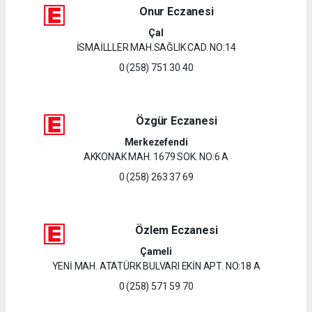
Onur Eczanesi
Çal
İSMAİLLLER MAH.SAĞLIK CAD. NO:14
0 (258) 751 30 40
Özgür Eczanesi
Merkezefendi
AKKONAK MAH. 1679 SOK. NO:6 A
0 (258) 263 37 69
Özlem Eczanesi
Çameli
YENİ MAH. ATATÜRK BULVARI EKİN APT. NO:18 A
0 (258) 571 59 70