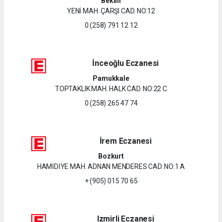
Bekilli
YENİ MAH. ÇARŞI CAD. NO:12
0 (258) 791 12 12
İnceoğlu Eczanesi
Pamukkale
TOPTAKLIK MAH. HALK CAD. NO:22 C
0 (258) 265 47 74
İrem Eczanesi
Bozkurt
HAMİDİYE MAH. ADNAN MENDERES CAD. NO:1 A
+ (905) 015 70 65
Izmirli Eczanesi