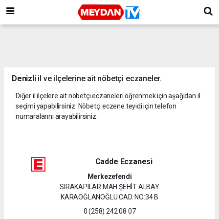
Denizli
il ve ilçelerine ait nöbetçi eczaneler.
Diğer il ilçelere ait nöbetçi eczaneleri öğrenmek için aşağıdan il
seçimi yapabilirsiniz. Nöbetçi eczene teyidi için telefon
numaralarını arayabilirsiniz.
Cadde Eczanesi
Merkezefendi
SIRAKAPILAR MAH.ŞEHİT ALBAY
KARAOĞLANOĞLU CAD. NO:34 B
0 (258) 242 08 07