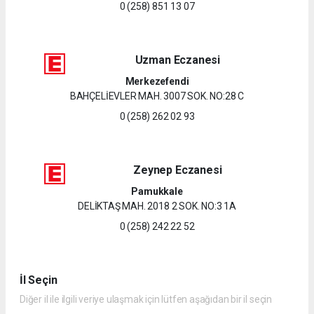
0 (258) 851 13 07
Uzman Eczanesi
Merkezefendi
BAHÇELİEVLER MAH. 3007 SOK. NO:28 C
0 (258) 262 02 93
Zeynep Eczanesi
Pamukkale
DELİKTAŞ MAH. 2018 2 SOK. NO:3 1A
0 (258) 242 22 52
İl Seçin
Diğer il ile ilgili veriye ulaşmak için lütfen aşağıdan bir il seçin