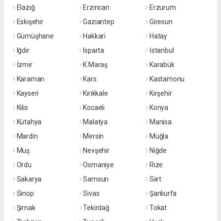
Elazığ
Erzincan
Erzurum
Eskişehir
Gaziantep
Giresun
Gümüşhane
Hakkari
Hatay
Iğdır
Isparta
İstanbul
İzmir
K.Maraş
Karabük
Karaman
Kars
Kastamonu
Kayseri
Kırıkkale
Kırşehir
Kilis
Kocaeli
Konya
Kütahya
Malatya
Manisa
Mardin
Mersin
Muğla
Muş
Nevşehir
Niğde
Ordu
Osmaniye
Rize
Sakarya
Samsun
Siirt
Sinop
Sivas
Şanlıurfa
Şırnak
Tekirdağ
Tokat