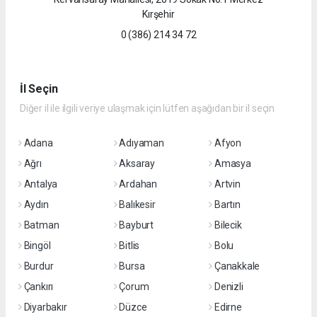
Kırşehir
0 (386) 214 34 72
İl Seçin
Diğer il ile ilgili veriye ulaşmak için lütfen aşağıdan bir il seçin
Adana
Adıyaman
Afyon
Ağrı
Aksaray
Amasya
Antalya
Ardahan
Artvin
Aydın
Balıkesir
Bartın
Batman
Bayburt
Bilecik
Bingöl
Bitlis
Bolu
Burdur
Bursa
Çanakkale
Çankırı
Çorum
Denizli
Diyarbakır
Düzce
Edirne