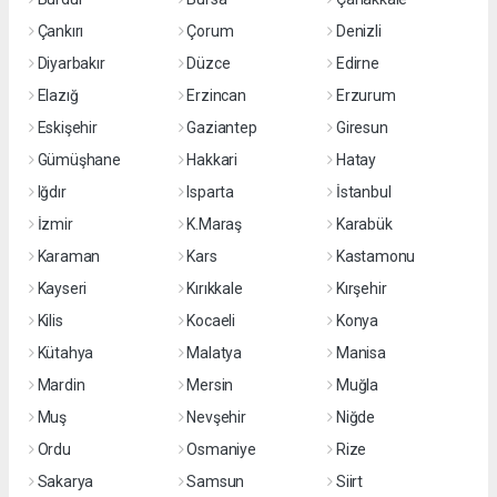
Çankırı
Çorum
Denizli
Diyarbakır
Düzce
Edirne
Elazığ
Erzincan
Erzurum
Eskişehir
Gaziantep
Giresun
Gümüşhane
Hakkari
Hatay
Iğdır
Isparta
İstanbul
İzmir
K.Maraş
Karabük
Karaman
Kars
Kastamonu
Kayseri
Kırıkkale
Kırşehir
Kilis
Kocaeli
Konya
Kütahya
Malatya
Manisa
Mardin
Mersin
Muğla
Muş
Nevşehir
Niğde
Ordu
Osmaniye
Rize
Sakarya
Samsun
Siirt