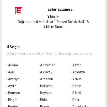
Evler Eczanesi
Yıldırım
Değirmenönü Mahallesi, 1.Denizci Sokak No:31 A
Yıldırım Bursa
İl Seçin
Diğer il ile ilgili veriye ulaşmak için lütfen aşağıdan bir il seçin
Adana
Adıyaman
Afyon
Ağrı
Aksaray
Amasya
Antalya
Ardahan
Artvin
Aydın
Balıkesir
Bartın
Batman
Bayburt
Bilecik
Bingöl
Bitlis
Bolu
Burdur
Bursa
Çanakkale