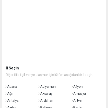
İl Seçin
Diğer il ile ilgili veriye ulaşmak için lütfen aşağıdan bir il seçin
Adana
Adıyaman
Afyon
Ağrı
Aksaray
Amasya
Antalya
Ardahan
Artvin
Aydın
Balıkesir
Bartın