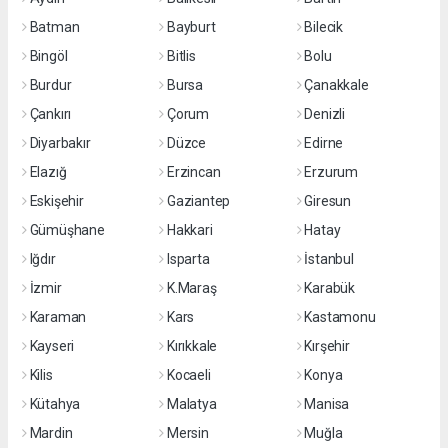
Batman
Bayburt
Bilecik
Bingöl
Bitlis
Bolu
Burdur
Bursa
Çanakkale
Çankırı
Çorum
Denizli
Diyarbakır
Düzce
Edirne
Elazığ
Erzincan
Erzurum
Eskişehir
Gaziantep
Giresun
Gümüşhane
Hakkari
Hatay
Iğdır
Isparta
İstanbul
İzmir
K.Maraş
Karabük
Karaman
Kars
Kastamonu
Kayseri
Kırıkkale
Kırşehir
Kilis
Kocaeli
Konya
Kütahya
Malatya
Manisa
Mardin
Mersin
Muğla