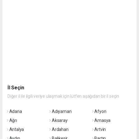
İl Seçin
Diğer il ile ilgili veriye ulaşmak için lütfen aşağıdan bir il seçin
Adana
Adıyaman
Afyon
Ağrı
Aksaray
Amasya
Antalya
Ardahan
Artvin
Aydın
Balıkesir
Bartın