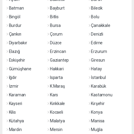
Batman
Bayburt
Bilecik
Bingöl
Bitlis
Bolu
Burdur
Bursa
Çanakkale
Çankırı
Çorum
Denizli
Diyarbakır
Düzce
Edirne
Elazığ
Erzincan
Erzurum
Eskişehir
Gaziantep
Giresun
Gümüşhane
Hakkari
Hatay
Iğdır
Isparta
İstanbul
İzmir
K.Maraş
Karabük
Karaman
Kars
Kastamonu
Kayseri
Kırıkkale
Kırşehir
Kilis
Kocaeli
Konya
Kütahya
Malatya
Manisa
Mardin
Mersin
Muğla