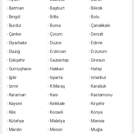
Batman
Bayburt
Bilecik
Bingöl
Bitlis
Bolu
Burdur
Bursa
Çanakkale
Çankırı
Çorum
Denizli
Diyarbakır
Düzce
Edirne
Elazığ
Erzincan
Erzurum
Eskişehir
Gaziantep
Giresun
Gümüşhane
Hakkari
Hatay
Iğdır
Isparta
İstanbul
İzmir
K.Maraş
Karabük
Karaman
Kars
Kastamonu
Kayseri
Kırıkkale
Kırşehir
Kilis
Kocaeli
Konya
Kütahya
Malatya
Manisa
Mardin
Mersin
Muğla