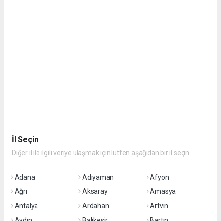
İl Seçin
Diğer il ile ilgili veriye ulaşmak için lütfen aşağıdan bir il seçin
Adana
Adıyaman
Afyon
Ağrı
Aksaray
Amasya
Antalya
Ardahan
Artvin
Aydın
Balıkesir
Bartın