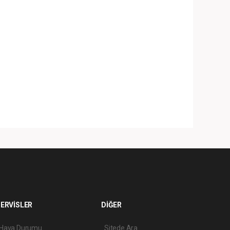
ERVİSLER
DİĞER
Hava Durumu
Sitede Ara