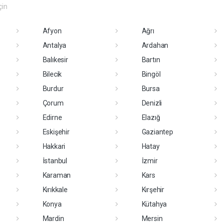
çin
Afyon
Ağrı
Antalya
Ardahan
Balıkesir
Bartın
Bilecik
Bingöl
Burdur
Bursa
Çorum
Denizli
Edirne
Elazığ
Eskişehir
Gaziantep
Hakkari
Hatay
İstanbul
İzmir
Karaman
Kars
Kırıkkale
Kırşehir
Konya
Kütahya
Mardin
Mersin