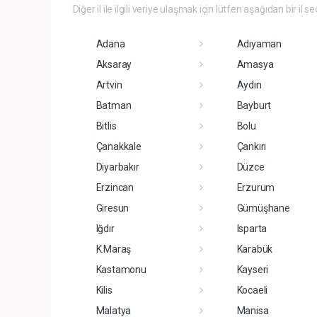
Diğer il ile ilgili veriye ulaşmak için lütfen aşağıdan bir il se
Adana
Adıyaman
Aksaray
Amasya
Artvin
Aydın
Batman
Bayburt
Bitlis
Bolu
Çanakkale
Çankırı
Diyarbakır
Düzce
Erzincan
Erzurum
Giresun
Gümüşhane
Iğdır
Isparta
K.Maraş
Karabük
Kastamonu
Kayseri
Kilis
Kocaeli
Malatya
Manisa