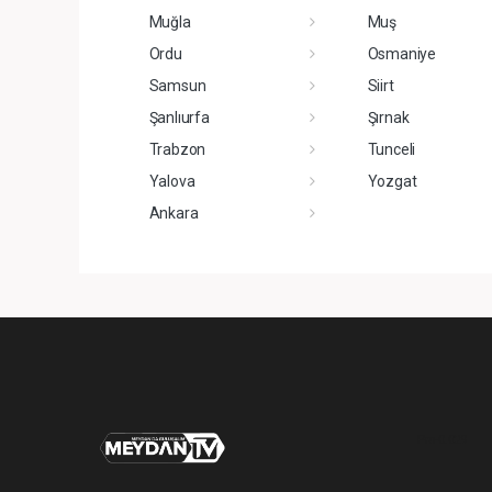
Muğla
Muş
Ordu
Osmaniye
Samsun
Siirt
Şanlıurfa
Şırnak
Trabzon
Tunceli
Yalova
Yozgat
Ankara
Pro-0.029