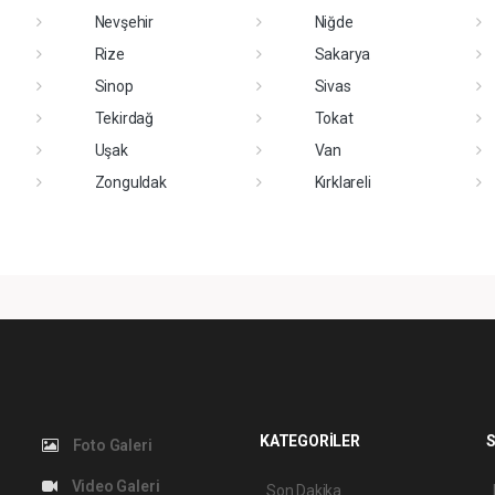
Nevşehir
Niğde
Rize
Sakarya
Sinop
Sivas
Tekirdağ
Tokat
Uşak
Van
Zonguldak
Kırklareli
KATEGORİLER
S
Foto Galeri
Video Galeri
Son Dakika