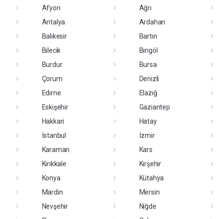
Afyon
Ağrı
Antalya
Ardahan
Balıkesir
Bartın
Bilecik
Bingöl
Burdur
Bursa
Çorum
Denizli
Edirne
Elazığ
Eskişehir
Gaziantep
Hakkari
Hatay
İstanbul
İzmir
Karaman
Kars
Kırıkkale
Kırşehir
Konya
Kütahya
Mardin
Mersin
Nevşehir
Niğde