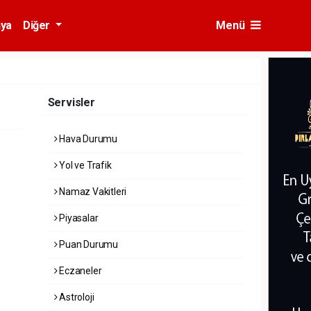
ya
Diğer
Menü
Servisler
Hava Durumu
Yol ve Trafik
Namaz Vakitleri
Piyasalar
Puan Durumu
Eczaneler
Astroloji