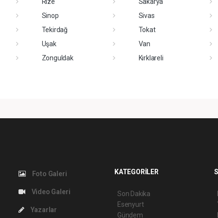
Rize
Sakarya
Sinop
Sivas
Tekirdağ
Tokat
Uşak
Van
Zonguldak
Kırklareli
KATEGORİLER
S
Foto Galeri
Video Galeri
Son Dakika
Esenyurt
Yazarlar
Gündem