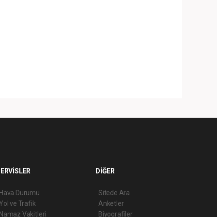
ERVİSLER
DİĞER
Hava Durumu
Sitede Ara
Yol ve Trafik
Anketler
Namaz Vakitleri
Biyografiler