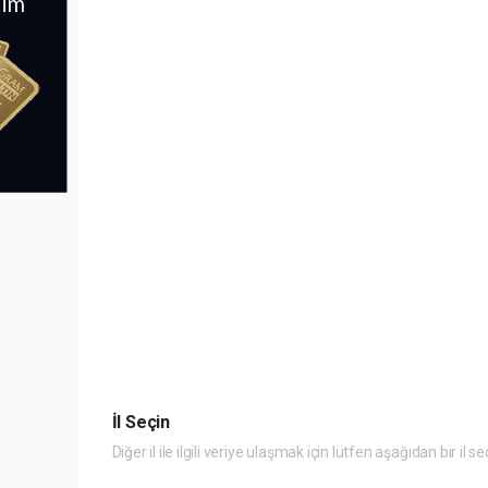
İl Seçin
Diğer il ile ilgili veriye ulaşmak için lütfen aşağıdan bir il se