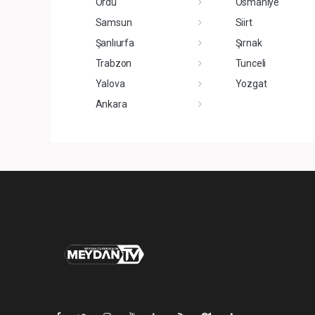
Ordu
Osmaniye
Samsun
Siirt
Şanlıurfa
Şırnak
Trabzon
Tunceli
Yalova
Yozgat
Ankara
Pro-0.027