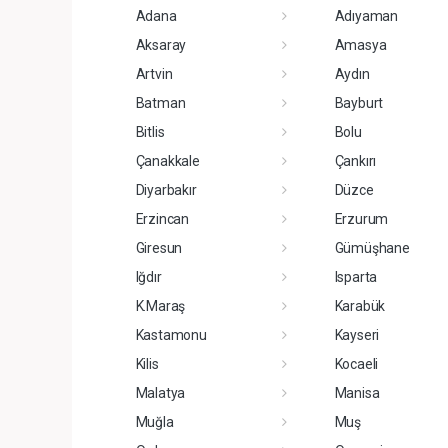
Adana
Adıyaman
Aksaray
Amasya
Artvin
Aydın
Batman
Bayburt
Bitlis
Bolu
Çanakkale
Çankırı
Diyarbakır
Düzce
Erzincan
Erzurum
Giresun
Gümüşhane
Iğdır
Isparta
K.Maraş
Karabük
Kastamonu
Kayseri
Kilis
Kocaeli
Malatya
Manisa
Muğla
Muş