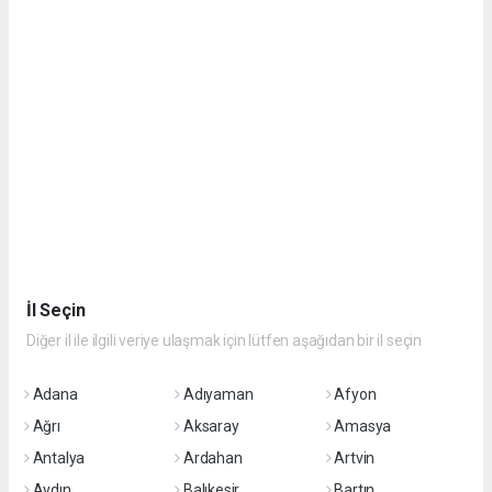
İl Seçin
Diğer il ile ilgili veriye ulaşmak için lütfen aşağıdan bir il seçin
Adana
Adıyaman
Afyon
Ağrı
Aksaray
Amasya
Antalya
Ardahan
Artvin
Aydın
Balıkesir
Bartın