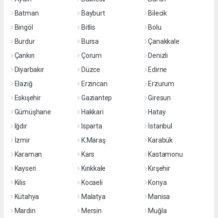
Batman
Bayburt
Bilecik
Bingöl
Bitlis
Bolu
Burdur
Bursa
Çanakkale
Çankırı
Çorum
Denizli
Diyarbakır
Düzce
Edirne
Elazığ
Erzincan
Erzurum
Eskişehir
Gaziantep
Giresun
Gümüşhane
Hakkari
Hatay
Iğdır
Isparta
İstanbul
İzmir
K.Maraş
Karabük
Karaman
Kars
Kastamonu
Kayseri
Kırıkkale
Kırşehir
Kilis
Kocaeli
Konya
Kütahya
Malatya
Manisa
Mardin
Mersin
Muğla