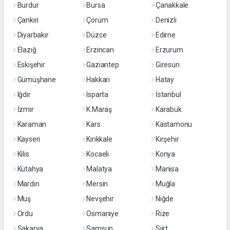
Burdur
Bursa
Çanakkale
Çankırı
Çorum
Denizli
Diyarbakır
Düzce
Edirne
Elazığ
Erzincan
Erzurum
Eskişehir
Gaziantep
Giresun
Gümüşhane
Hakkari
Hatay
Iğdır
Isparta
İstanbul
İzmir
K.Maraş
Karabük
Karaman
Kars
Kastamonu
Kayseri
Kırıkkale
Kırşehir
Kilis
Kocaeli
Konya
Kütahya
Malatya
Manisa
Mardin
Mersin
Muğla
Muş
Nevşehir
Niğde
Ordu
Osmaniye
Rize
Sakarya
Samsun
Siirt