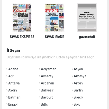
SİVAS EKSPRES
SİVAS İRADE
gazeteAdi
İl Seçin
Diğer il ile ilgili veriye ulaşmak için lütfen aşağıdan bir il seçin
Adana
Adıyaman
Afyon
Ağrı
Aksaray
Amasya
Antalya
Ardahan
Artvin
Aydın
Balıkesir
Bartın
Batman
Bayburt
Bilecik
Bingöl
Bitlis
Bolu