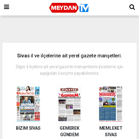
Sivas
il ve ilçelerine ait yerel gazete manşetleri.
Diğer il ilçelere ait yerel gazete manşetlerini inceleme için
aşağıdan il seçimi yapabilirsiniz.
BİZİM SİVAS
GEMEREK
MEMLEKET
GÜNDEM
SİVAS