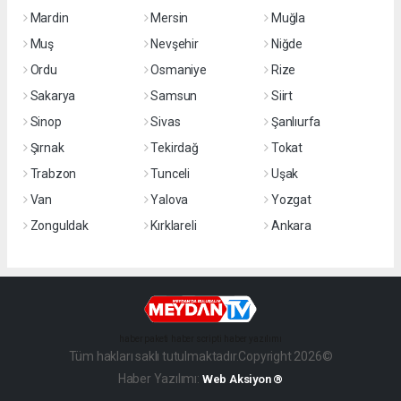
Mardin
Mersin
Muğla
Muş
Nevşehir
Niğde
Ordu
Osmaniye
Rize
Sakarya
Samsun
Siirt
Sinop
Sivas
Şanlıurfa
Şırnak
Tekirdağ
Tokat
Trabzon
Tunceli
Uşak
Van
Yalova
Yozgat
Zonguldak
Kırklareli
Ankara
haber paketi
haber scripti
haber yazılımı
Tüm hakları saklı tutulmaktadır.Copyright 2026©
Haber Yazılımı:
Web Aksiyon ®