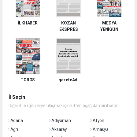
İLKHABER
KOZAN
MEDYA
EKSPRES
YENİGÜN
TOROS
gazeteAdi
İl Seçin
Diğer il ile ilgili veriye ulaşmak için lütfen aşağıdan bir il seçin
Adana
Adıyaman
Afyon
Ağrı
Aksaray
Amasya