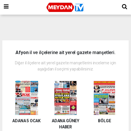
Afyon
il ve ilçelerine ait yerel gazete manşetleri.
Diğer il ilçelere ait yerel gazete manşetlerini inceleme için
aşağıdan il seçimi yapabilirsiniz.
ADANA 5 OCAK
ADANA GÜNEY
BÖLGE
HABER