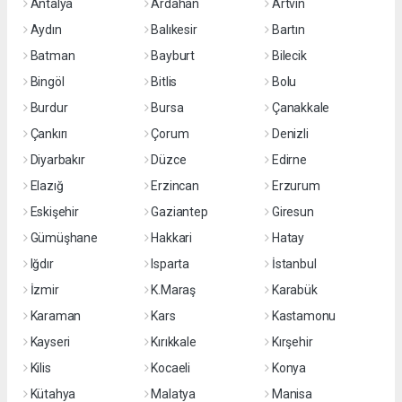
Antalya
Ardahan
Artvin
Aydın
Balıkesir
Bartın
Batman
Bayburt
Bilecik
Bingöl
Bitlis
Bolu
Burdur
Bursa
Çanakkale
Çankırı
Çorum
Denizli
Diyarbakır
Düzce
Edirne
Elazığ
Erzincan
Erzurum
Eskişehir
Gaziantep
Giresun
Gümüşhane
Hakkari
Hatay
Iğdır
Isparta
İstanbul
İzmir
K.Maraş
Karabük
Karaman
Kars
Kastamonu
Kayseri
Kırıkkale
Kırşehir
Kilis
Kocaeli
Konya
Kütahya
Malatya
Manisa