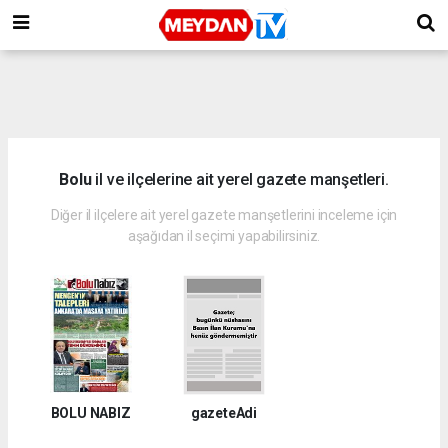
Bolu
il ve ilçelerine ait yerel gazete manşetleri.
Diğer il ilçelere ait yerel gazete manşetlerini inceleme için
aşağıdan il seçimi yapabilirsiniz.
BOLU NABIZ
gazeteAdi