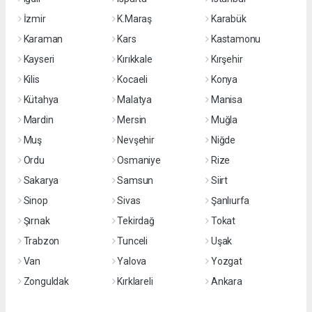
İzmir
K.Maraş
Karabük
Karaman
Kars
Kastamonu
Kayseri
Kırıkkale
Kırşehir
Kilis
Kocaeli
Konya
Kütahya
Malatya
Manisa
Mardin
Mersin
Muğla
Muş
Nevşehir
Niğde
Ordu
Osmaniye
Rize
Sakarya
Samsun
Siirt
Sinop
Sivas
Şanlıurfa
Şırnak
Tekirdağ
Tokat
Trabzon
Tunceli
Uşak
Van
Yalova
Yozgat
Zonguldak
Kırklareli
Ankara