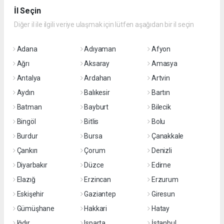
İl Seçin
Diğer il ile ilgili veriye ulaşmak için lütfen aşağıdan bir il seçin
Adana
Adıyaman
Afyon
Ağrı
Aksaray
Amasya
Antalya
Ardahan
Artvin
Aydın
Balıkesir
Bartın
Batman
Bayburt
Bilecik
Bingöl
Bitlis
Bolu
Burdur
Bursa
Çanakkale
Çankırı
Çorum
Denizli
Diyarbakır
Düzce
Edirne
Elazığ
Erzincan
Erzurum
Eskişehir
Gaziantep
Giresun
Gümüşhane
Hakkari
Hatay
Iğdır
Isparta
İstanbul