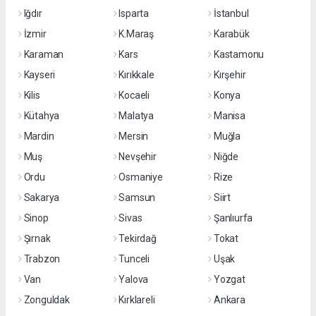
Iğdır
Isparta
İstanbul
İzmir
K.Maraş
Karabük
Karaman
Kars
Kastamonu
Kayseri
Kırıkkale
Kırşehir
Kilis
Kocaeli
Konya
Kütahya
Malatya
Manisa
Mardin
Mersin
Muğla
Muş
Nevşehir
Niğde
Ordu
Osmaniye
Rize
Sakarya
Samsun
Siirt
Sinop
Sivas
Şanlıurfa
Şırnak
Tekirdağ
Tokat
Trabzon
Tunceli
Uşak
Van
Yalova
Yozgat
Zonguldak
Kırklareli
Ankara