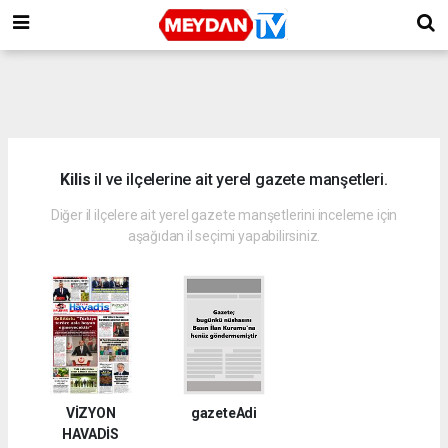
Kilis
il ve ilçelerine ait yerel gazete manşetleri.
Diğer il ilçelere ait yerel gazete manşetlerini inceleme için
aşağıdan il seçimi yapabilirsiniz.
VİZYON
gazeteAdi
HAVADİS