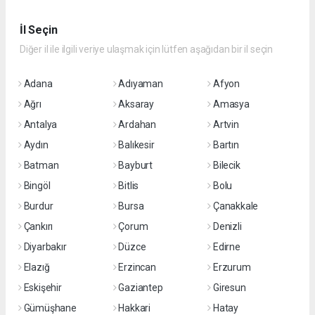
İl Seçin
Diğer il ile ilgili veriye ulaşmak için lütfen aşağıdan bir il seçin
Adana
Adıyaman
Afyon
Ağrı
Aksaray
Amasya
Antalya
Ardahan
Artvin
Aydın
Balıkesir
Bartın
Batman
Bayburt
Bilecik
Bingöl
Bitlis
Bolu
Burdur
Bursa
Çanakkale
Çankırı
Çorum
Denizli
Diyarbakır
Düzce
Edirne
Elazığ
Erzincan
Erzurum
Eskişehir
Gaziantep
Giresun
Gümüşhane
Hakkari
Hatay