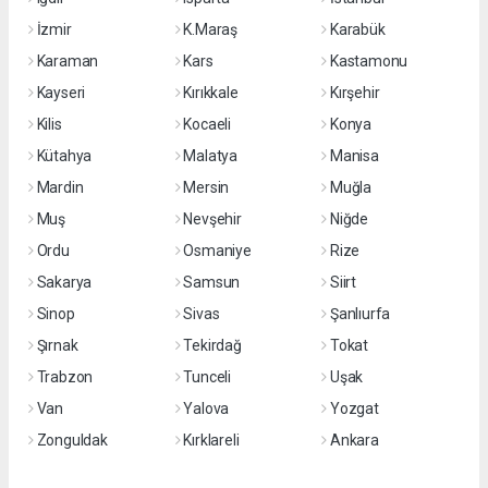
İzmir
K.Maraş
Karabük
Karaman
Kars
Kastamonu
Kayseri
Kırıkkale
Kırşehir
Kilis
Kocaeli
Konya
Kütahya
Malatya
Manisa
Mardin
Mersin
Muğla
Muş
Nevşehir
Niğde
Ordu
Osmaniye
Rize
Sakarya
Samsun
Siirt
Sinop
Sivas
Şanlıurfa
Şırnak
Tekirdağ
Tokat
Trabzon
Tunceli
Uşak
Van
Yalova
Yozgat
Zonguldak
Kırklareli
Ankara