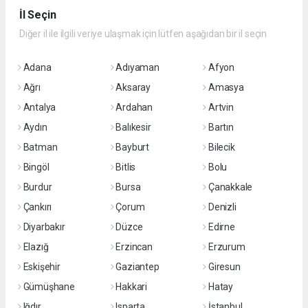
İl Seçin
Diğer il ile ilgili veriye ulaşmak için lütfen aşağıdan bir il seçin
Adana
Adıyaman
Afyon
Ağrı
Aksaray
Amasya
Antalya
Ardahan
Artvin
Aydın
Balıkesir
Bartın
Batman
Bayburt
Bilecik
Bingöl
Bitlis
Bolu
Burdur
Bursa
Çanakkale
Çankırı
Çorum
Denizli
Diyarbakır
Düzce
Edirne
Elazığ
Erzincan
Erzurum
Eskişehir
Gaziantep
Giresun
Gümüşhane
Hakkari
Hatay
Iğdır
Isparta
İstanbul