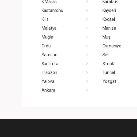
K.Maraş
Karabük
Kastamonu
Kayseri
Kilis
Kocaeli
Malatya
Manisa
Muğla
Muş
Ordu
Osmaniye
Samsun
Siirt
Şanlıurfa
Şırnak
Trabzon
Tunceli
Yalova
Yozgat
Ankara