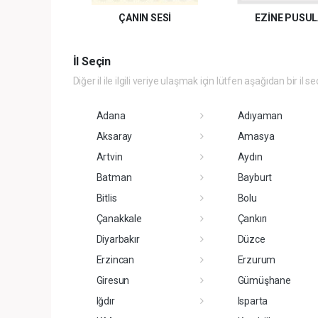
ÇANIN SESİ
EZİNE PUSU
İl Seçin
Diğer il ile ilgili veriye ulaşmak için lütfen aşağıdan bir il se
Adana
Adıyaman
Aksaray
Amasya
Artvin
Aydın
Batman
Bayburt
Bitlis
Bolu
Çanakkale
Çankırı
Diyarbakır
Düzce
Erzincan
Erzurum
Giresun
Gümüşhane
Iğdır
Isparta