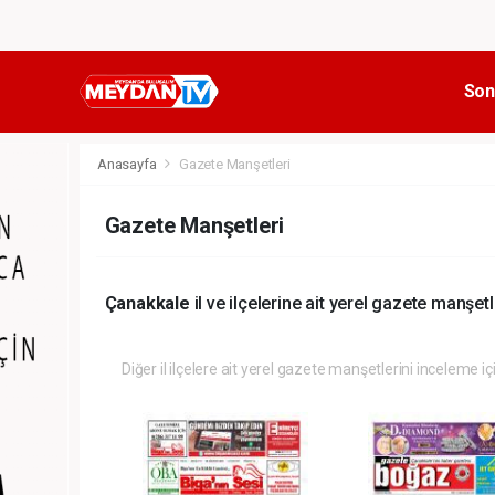
Son
Anasayfa
Gazete Manşetleri
Gazete Manşetleri
Çanakkale
il ve ilçelerine ait yerel gazete manşetl
Diğer il ilçelere ait yerel gazete manşetlerini inceleme iç