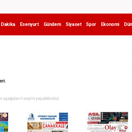
 Dakika
Esenyurt
Gündem
Siyaset
Spor
Ekonomi
Dün
eri.
in aşağıdan il seçimi yapabilirsiniz.