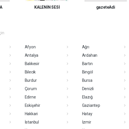
LA
KALENİN SESİ
gazeteAdi
çin
Afyon
Ağrı
Antalya
Ardahan
Balıkesir
Bartın
Bilecik
Bingöl
Burdur
Bursa
Çorum
Denizli
Edirne
Elazığ
Eskişehir
Gaziantep
Hakkari
Hatay
İstanbul
İzmir