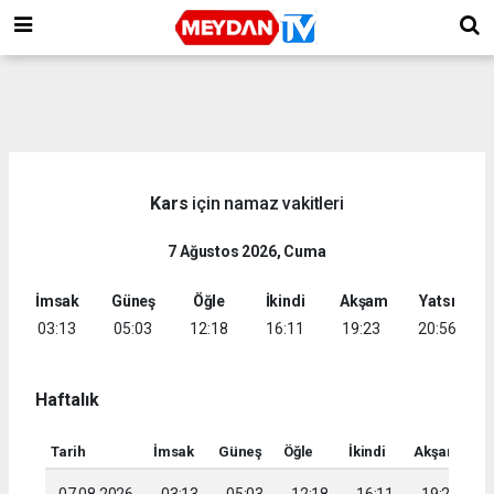
Kars
için namaz vakitleri
7 Ağustos 2026, Cuma
İmsak
Güneş
Öğle
İkindi
Akşam
Yatsı
03:13
05:03
12:18
16:11
19:23
20:56
Haftalık
Tarih
İmsak
Güneş
Öğle
İkindi
Akşam
Ya
07.08.2026
03:13
05:03
12:18
16:11
19:23
2