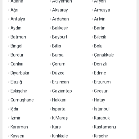
Adana
Adıyaman
Afyon
Ağrı
Aksaray
Amasya
Antalya
Ardahan
Artvin
Aydın
Balıkesir
Bartın
Batman
Bayburt
Bilecik
Bingöl
Bitlis
Bolu
Burdur
Bursa
Çanakkale
Çankırı
Çorum
Denizli
Diyarbakır
Düzce
Edirne
Elazığ
Erzincan
Erzurum
Eskişehir
Gaziantep
Giresun
Gümüşhane
Hakkari
Hatay
Iğdır
Isparta
İstanbul
İzmir
K.Maraş
Karabük
Karaman
Kars
Kastamonu
Kayseri
Kırıkkale
Kırşehir