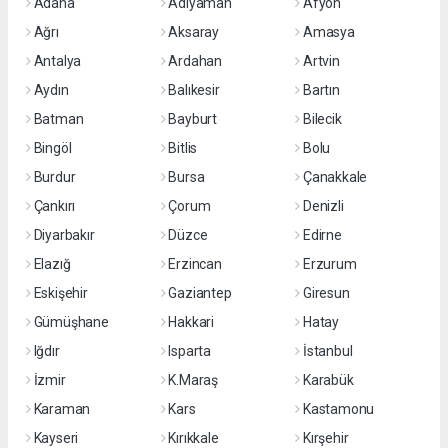
Adana
Adıyaman
Afyon
Ağrı
Aksaray
Amasya
Antalya
Ardahan
Artvin
Aydın
Balıkesir
Bartın
Batman
Bayburt
Bilecik
Bingöl
Bitlis
Bolu
Burdur
Bursa
Çanakkale
Çankırı
Çorum
Denizli
Diyarbakır
Düzce
Edirne
Elazığ
Erzincan
Erzurum
Eskişehir
Gaziantep
Giresun
Gümüşhane
Hakkari
Hatay
Iğdır
Isparta
İstanbul
İzmir
K.Maraş
Karabük
Karaman
Kars
Kastamonu
Kayseri
Kırıkkale
Kırşehir