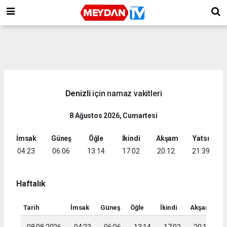
Denizli
için namaz vakitleri
8 Ağustos 2026, Cumartesi
İmsak
Güneş
Öğle
İkindi
Akşam
Yatsı
04:23
06:06
13:14
17:02
20:12
21:39
Haftalık
Tarih
İmsak
Güneş
Öğle
İkindi
Akşam
Ya
08.08.2026
04:23
06:06
13:14
17:02
20:12
2