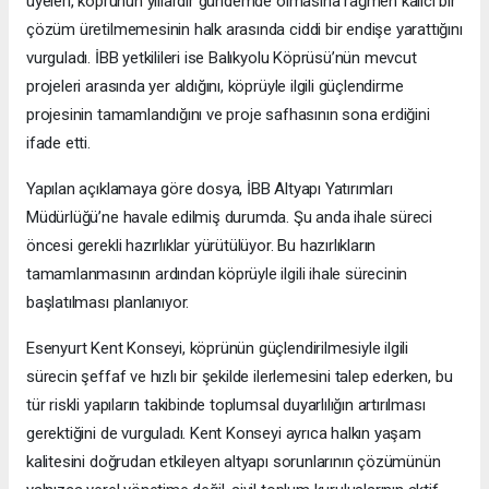
üyeleri, köprünün yıllardır gündemde olmasına rağmen kalıcı bir
çözüm üretilmemesinin halk arasında ciddi bir endişe yarattığını
vurguladı. İBB yetkilileri ise Balıkyolu Köprüsü’nün mevcut
projeleri arasında yer aldığını, köprüyle ilgili güçlendirme
projesinin tamamlandığını ve proje safhasının sona erdiğini
ifade etti.
Yapılan açıklamaya göre dosya, İBB Altyapı Yatırımları
Müdürlüğü’ne havale edilmiş durumda. Şu anda ihale süreci
öncesi gerekli hazırlıklar yürütülüyor. Bu hazırlıkların
tamamlanmasının ardından köprüyle ilgili ihale sürecinin
başlatılması planlanıyor.
Esenyurt Kent Konseyi, köprünün güçlendirilmesiyle ilgili
sürecin şeffaf ve hızlı bir şekilde ilerlemesini talep ederken, bu
tür riskli yapıların takibinde toplumsal duyarlılığın artırılması
gerektiğini de vurguladı. Kent Konseyi ayrıca halkın yaşam
kalitesini doğrudan etkileyen altyapı sorunlarının çözümünün