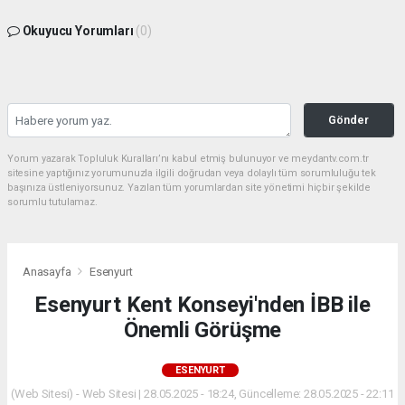
Okuyucu Yorumları
(0)
Gönder
Yorum yazarak Topluluk Kuralları’nı kabul etmiş bulunuyor ve meydantv.com.tr
sitesine yaptığınız yorumunuzla ilgili doğrudan veya dolaylı tüm sorumluluğu tek
başınıza üstleniyorsunuz. Yazılan tüm yorumlardan site yönetimi hiçbir şekilde
sorumlu tutulamaz.
Anasayfa
Esenyurt
Esenyurt Kent Konseyi'nden İBB ile
Önemli Görüşme
ESENYURT
(Web Sitesi) - Web Sitesi | 28.05.2025 - 18:24, Güncelleme: 28.05.2025 - 22:11