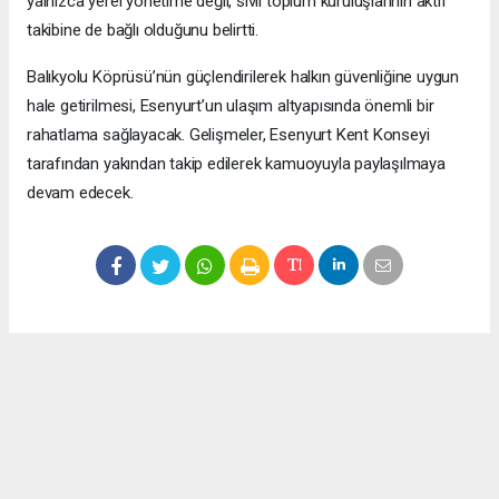
yalnızca yerel yönetime değil, sivil toplum kuruluşlarının aktif
takibine de bağlı olduğunu belirtti.
Balıkyolu Köprüsü’nün güçlendirilerek halkın güvenliğine uygun
hale getirilmesi, Esenyurt’un ulaşım altyapısında önemli bir
rahatlama sağlayacak. Gelişmeler, Esenyurt Kent Konseyi
tarafından yakından takip edilerek kamuoyuyla paylaşılmaya
devam edecek.
Okuyucu Yorumları
(0)
Gönder