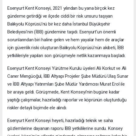
Esenyurt Kent Konseyi, 2021 yılından bu yana birçok kez
gündeme getirdiği ve ilçede ciddi bir risk unsuru taşıyan
Balıkyolu Köprüsü’nü bir kez daha İstanbul Büyükşehir
Belediyesi’nin (İBB) gündemine taşıdı. Esenyurt’un önemli
sorunlarından biri haline gelen ve hem yayalar hem de araçlar
için güvenlik riski oluşturan Balıkyolu Köprüsü’nün akıbeti, İBB
yetkilileriyle yapılan son görüşmeyle netlik kazanmaya başladı.
Esenyurt Kent Konseyi Yürütme Kurulu üyeleri Ali Korkut ve Ali
Caner Mengüoğul, İBB Altyapı Projeler Şube Müdürü Ulaş Sunar
ve İBB Altyapı Yatırımları Şube Müdür Yardımcısı Murat Erol ile
bir araya geldi. Görüşmede, Kent Konseyi'nin bugüne kadar
yaptığı çalışmalar, hazırladığı raporlar ve köprünün oluşturduğu
riskler detaylı biçimde ele alındı.
Esenyurt Kent Konseyi heyeti, hazırladığı teknik ve saha
gözlemlerine dayanan raporu İBB yetkililerine sundu. Konsey