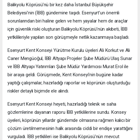
Balıkyolu Köprüsü’nü bir kez daha İstanbul Büyükşehir
Belediyesi’nin (İBB) gündemine taşıdı. Esenyurt’un önemli
sorunlarından biri haline gelen ve hem yayalar hem de araçlar
için güvenlik riski oluşturan Balıkyolu Köprüsü’nün akıbeti, İBB
yetkilileriyle yapılan son görüşmeyle netlik kazanmaya başladı.
Esenyurt Kent Konseyi Yürütme Kurulu üyeleri Ali Korkut ve Ali
Caner Mengüoğul, İBB Altyapı Projeler Şube Müdürü Ulaş Sunar
ve İBB Altyapı Yatırımları Şube Müdür Yardımcısı Murat Erol ile
bir araya geldi. Görüşmede, Kent Konseyi'nin bugüne kadar
yaptığı çalışmalar, hazırladığı raporlar ve köprünün oluşturduğu
riskler detaylı biçimde ele alındı.
Esenyurt Kent Konseyi heyeti, hazırladığı teknik ve saha
gözlemlerine dayanan raporu İBB yetkililerine sundu. Konsey
üyeleri, köprünün yıllardır gündemde olmasına rağmen kalıcı bir
çözüm üretilmemesinin halk arasında ciddi bir endişe yarattığını
vurguladı. İBB yetkilileri ise Balıkyolu Köprüsü’nün mevcut