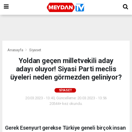
Anasayfa
Siyaset
Yoldan geçen milletvekili aday
adayı oluyor! Siyasi Parti meclis
üyeleri neden görmezden geliniyor?
SIYASET
20.03.2023 - 13:40, Güncelleme: 20.03.2023 - 13:56
20544+ kez okundu.
Gerek Esenyurt gerekse Türkiye geneli birçok insan