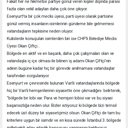
Fakat her ne hikmetse partiye gönül veren kişiler dışında parası
fazla olan vekil adayları daha çok öne çıkıyor.
Esenyurt'ta bir çok meclis üyesi, parti üyesi olarak partisine
gönül vermiş insanların isimlerinin gündeme bile gelmemesi
vatandaşların tepkisine neden oluyor.
Kulislerde konuşulan isimlerden biri ise CHP'li Belediye Meclis
Üyesi Okan Çiftçi...
Bölgede en aktif ve en başarılı, daha çok çalışmaları olan ve
vatandaşla iç içe olması ile bilinen iş adamı Okan Çiftçi'nin
adının bugüne kadar hiç bir görevde anılmaması vatandaşlar
tarafından sorgulanıyor.
Esenyurt ve çevresinde bulunan Van'lı vatandaşlarında bölgede
hiç bir Van'lı hemşerilerinin siyasette öne çıkmadığını belirterek,
"bölgede bir lobi var. Para ve hemşeri lobisi var ve bu siyasi
başarısızlığa neden olur. Bizler istiyoruz ki bölgede bizi temsil
edecek üst düzey bir siyasetçimiz olsun. Okan Çiftçi de tam bu
kriterlere uygun bir isimdir ve en kısa sürede İstanbul 3. bölgede
milletvekili aday adaylık başvurusu yapmasını bekliyoruz.