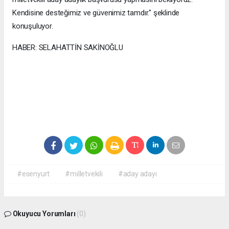
Kendisine desteğimiz ve güvenimiz tamdır." şeklinde
konuşuluyor.
HABER: SELAHATTİN SAKİNOĞLU
#esenyurt
#milletvekili
#aday adayı
Okuyucu Yorumları
(0)