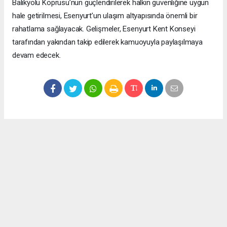
Balıkyolu Köprüsü’nün güçlendirilerek halkın güvenliğine uygun
hale getirilmesi, Esenyurt’un ulaşım altyapısında önemli bir
rahatlama sağlayacak. Gelişmeler, Esenyurt Kent Konseyi
tarafından yakından takip edilerek kamuoyuyla paylaşılmaya
devam edecek.
Okuyucu Yorumları
(0)
Gönder
Yorum yazarak Topluluk Kuralları’nı kabul etmiş bulunuyor ve meydantv.com.tr
sitesine yaptığınız yorumunuzla ilgili doğrudan veya dolaylı tüm sorumluluğu tek
başınıza üstleniyorsunuz. Yazılan tüm yorumlardan site yönetimi hiçbir şekilde
sorumlu tutulamaz.