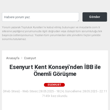
Gönder
Yorum yazarak Topluluk Kuralları’nı kabul etmiş bulunuyor ve meydantv.com.tr
sitesine yaptığınız yorumunuzla ilgili doğrudan veya dolaylı tüm sorumluluğu tek
başınıza üstleniyorsunuz. Yazılan tüm yorumlardan site yönetimi hiçbir şekilde
sorumlu tutulamaz.
Anasayfa
Esenyurt
Esenyurt Kent Konseyi'nden İBB ile
Önemli Görüşme
ESENYURT
(Web Sitesi) - Web Sitesi | 28.05.2025 - 18:24, Güncelleme: 28.05.2025 - 22:11
7145+ kez okundu.