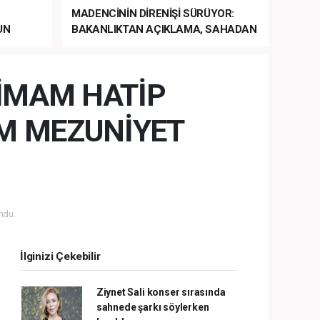
MADENCİNİN DİRENİŞİ SÜRÜYOR:
UN
BAKANLIKTAN AÇIKLAMA, SAHADAN
LA
MÜDAHALE HABERİ GELDİ!
 İMAM HATİP
M MEZUNİYET
ndu.
İlginizi Çekebilir
Ziynet Sali konser sırasında
sahnede şarkı söylerken