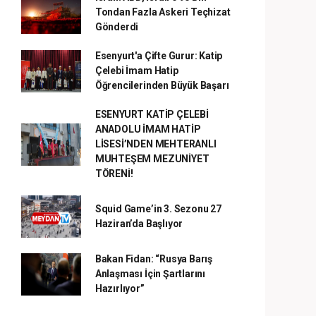
Tondan Fazla Askeri Teçhizat
Gönderdi
Esenyurt'a Çifte Gurur: Katip
Çelebi İmam Hatip
Öğrencilerinden Büyük Başarı
ESENYURT KATİP ÇELEBİ
ANADOLU İMAM HATİP
LİSESİ’NDEN MEHTERANLI
MUHTEŞEM MEZUNİYET
TÖRENİ!
Squid Game’in 3. Sezonu 27
Haziran’da Başlıyor
Bakan Fidan: “Rusya Barış
Anlaşması İçin Şartlarını
Hazırlıyor”