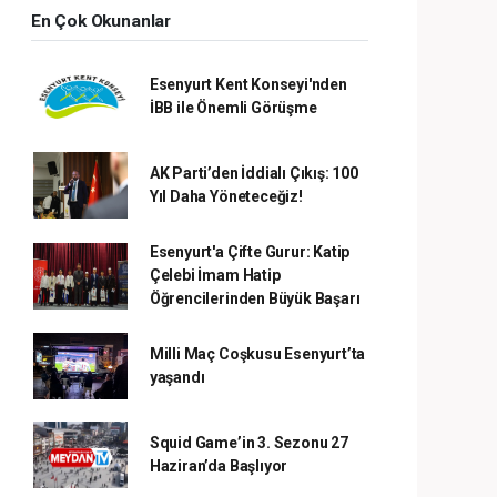
En Çok Okunanlar
Esenyurt Kent Konseyi'nden
İBB ile Önemli Görüşme
AK Parti’den İddialı Çıkış: 100
Yıl Daha Yöneteceğiz!
Esenyurt'a Çifte Gurur: Katip
Çelebi İmam Hatip
Öğrencilerinden Büyük Başarı
Milli Maç Coşkusu Esenyurt’ta
yaşandı
Squid Game’in 3. Sezonu 27
Haziran’da Başlıyor