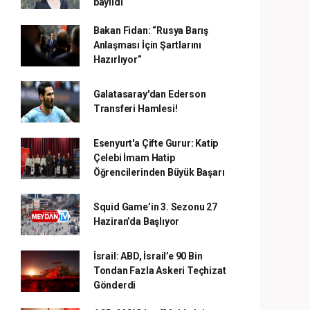
bayıldı
Bakan Fidan: “Rusya Barış
Anlaşması İçin Şartlarını
Hazırlıyor”
Galatasaray'dan Ederson
Transferi Hamlesi!
Esenyurt'a Çifte Gurur: Katip
Çelebi İmam Hatip
Öğrencilerinden Büyük Başarı
Squid Game’in 3. Sezonu 27
Haziran’da Başlıyor
İsrail: ABD, İsrail’e 90 Bin
Tondan Fazla Askeri Teçhizat
Gönderdi