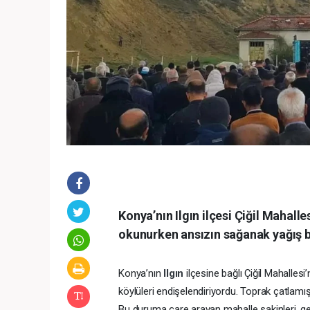
Konya’nın Ilgın ilçesi Çiğil Mahall
okunurken ansızın sağanak yağış ba
Konya’nın
Ilgın
ilçesine bağlı Çiğil Mahalle
köylüleri endişelendiriyordu. Toprak çatlamı
Bu duruma çare arayan mahalle sakinleri, g