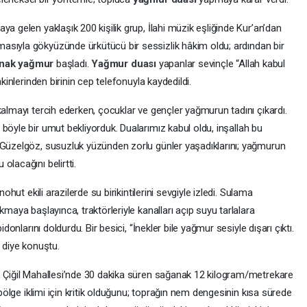
a gelen yaklaşık 200 kişilik grup, İlahi müzik eşliğinde Kur’an’dan
masıyla gökyüzünde ürkütücü bir sessizlik hâkim oldu; ardından bir
nak yağmur
başladı.
Yağmur duası
yapanlar sevinçle “Allah kabul
akinlerinden birinin cep telefonuyla kaydedildi.
kalmayı tercih ederken, çocuklar ve gençler yağmurun tadını çıkardı.
r böyle bir umut bekliyorduk. Dualarımız kabul oldu, inşallah bu
 Güzelgöz, susuzluk yüzünden zorlu günler yaşadıklarını; yağmurun
olacağını belirtti.
ohut ekili arazilerde su birikintilerini sevgiyle izledi. Sulama
kmaya başlayınca, traktörleriyle kanalları açıp suyu tarlalara
idonlarını doldurdu. Bir besici, “İnekler bile yağmur sesiyle dışarı çıktı.
” diye konuştu.
, Çiğil Mahallesi’nde 30 dakika süren sağanak 12 kilogram/metrekare
 bölge iklimi için kritik olduğunu; toprağın nem dengesinin kısa sürede