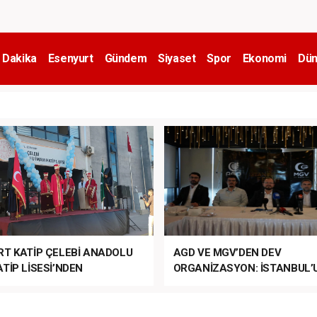
 Dakika
Esenyurt
Gündem
Siyaset
Spor
Ekonomi
Dün
RT KATİP ÇELEBİ ANADOLU
AGD VE MGV’DEN DEV
TİP LİSESİ’NDEN
ORGANİZASYON: İSTANBUL’
ANLI MUHTEŞEM
FETHİ’NİN 573. YILI COŞKUY
ET TÖRENİ!
KUTLANACAK!