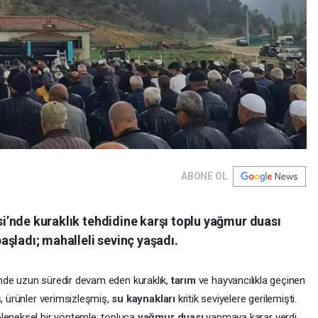
ABONE OL
esi’nde kuraklık tehdidine karşı toplu yağmur duası
şladı; mahalleli sevinç yaşadı.
si’nde uzun süredir devam eden kuraklık,
tarım
ve hayvancılıkla geçinen
ş, ürünler verimsizleşmiş,
su kaynakları
kritik seviyelere gerilemişti.
eleneksel bir yöntemle; topluca
yağmur duası
yapmaya karar verdi.