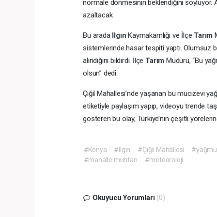
normale dönmesinin beklendiğini söylüyor. Ay
azaltacak.
Bu arada
Ilgın
Kaymakamlığı ve İlçe
Tarım
sistemlerinde hasar tespiti yaptı. Olumsuz 
alındığını bildirdi. İlçe
Tarım
Müdürü, “Bu yağmu
olsun” dedi.
Çiğil Mahallesi’nde yaşanan bu mucizevi yağm
etiketiyle paylaşım yapıp, videoyu trende taşıd
gösteren bu olay, Türkiye’nin çeşitli yöreler
#Konya
#Ilgın
#Çiğil Mahallesi
#yağmur
#mahalle muhtarı
#meteoroloji.
Okuyucu Yorumları
(0)