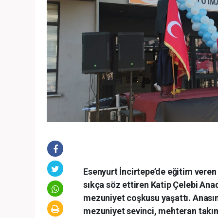
Esenyurt İncirtepe’de eğitim vere
sıkça söz ettiren Katip Çelebi Ana
mezuniyet coşkusu yaşattı. Anasını
mezuniyet sevinci, mehteran takım