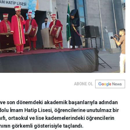
ABONE OL
n ve son dönemdeki akademik başarılarıyla adından
dolu İmam Hatip Lisesi, öğrencilerine unutulmaz bir
fı, ortaokul ve lise kademelerindeki öğrencilerin
ının görkemli gösterisiyle taçlandı.