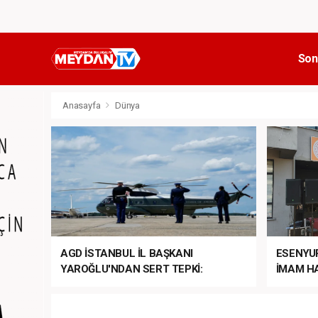
Son
Anasayfa
Dünya
AGD İSTANBUL İL BAŞKANI
ESENYU
YAROĞLU'NDAN SERT TEPKİ:
İMAM HA
“NATO’NUN ÜLKEMİZDE İŞİ NE?”
MEHTER
MEZUNİY