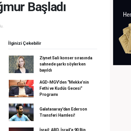
ğmur Başladı
u.
İlginizi Çekebilir
Ziynet Sali konser sırasında
sahnede şarkı söylerken
bayıldı
AGD-MGV’den “Mekke’nin
Fethi ve Kudüs Gecesi”
Programı
Galatasaray'dan Ederson
Transferi Hamlesi!
İsrail: ABD, İsrail’e 90 Bin