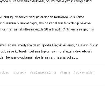
rıca su rezervlerinin dolması, önümüzdeki yaz kuraklığı riskini
Müdürlüğü yetkilileri, yağışın ardından tarlalarda ve sulama
bir durumun bulunmadığını, aksine kanalların temizlenip bakıma
r, mahsul rekoltesini yüzde 20 artırabilir. Çiftçilerimize geçmiş
ur, sosyal medyada da ilgi gördü. Birçok kullanıcı, “Duaların gücü”
ı. Dini ve kültürel ritüellerin toplumsal moral üzerindeki etkisini
inden benzer uygulama haberlerinin artmasına yol açtı.
 duası
#kuraklık
#sağanak yağmur
#tarım
#su kaynakları