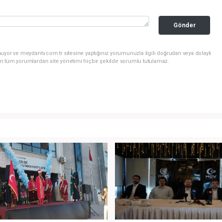
Gönder
uyor ve meydantv.com.tr sitesine yaptığınız yorumunuzla ilgili doğrudan veya dolaylı
n tüm yorumlardan site yönetimi hiçbir şekilde sorumlu tutulamaz.