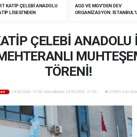
RT KATİP ÇELEBİ ANADOLU
AGD VE MGV’DEN DEV
TİP LİSESİ’NDEN
ORGANİZASYON: İSTANBUL’
ANLI MUHTEŞEM
FETHİ’NİN 573. YILI COŞKUY
ET TÖRENİ!
KUTLANACAK!
ATİP ÇELEBİ ANADOLU
N MEHTERANLI MUHTEŞE
TÖRENİ!
24.06.2026 - 21:50, Güncelleme: 24.06.2026 - 21:50
22491+ kez oku
urt