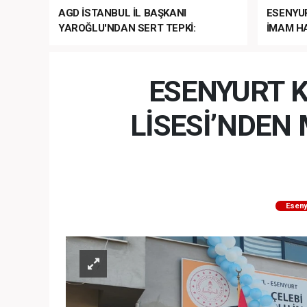
AGD İSTANBUL İL BAŞKANI
ESENYU
YAROĞLU'NDAN SERT TEPKİ:
İMAM HA
“NATO’NUN ÜLKEMİZDE İŞİ NE?”
MEHTER
MEZUNİY
ESENYURT K
LİSESİ’NDE
Eseny