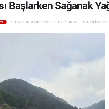
ı Başlarken Sağanak Ya
27.04.2025 - 16:43, Güncelleme: 27.04.2025 - 16:43
4149+ kez okund
ya