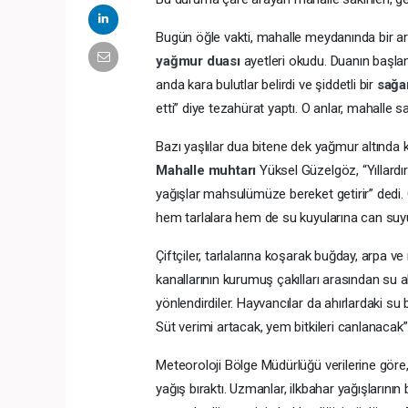
Bugün öğle vakti, mahalle meydanında bir aray
yağmur duası
ayetleri okudu. Duanın başla
anda kara bulutlar belirdi ve şiddetli bir
sağa
etti” diye tezahürat yaptı. O anlar, mahalle s
Bazı yaşlılar dua bitene dek yağmur altında 
Mahalle muhtarı
Yüksel Güzelgöz, “Yıllardı
yağışlar mahsulümüze bereket getirir” dedi.
hem tarlalara hem de su kuyularına can suyu 
Çiftçiler, tarlalarına koşarak buğday, arpa ve n
kanallarının kurumuş çakılları arasından su a
yönlendirdiler. Hayvancılar da ahırlardaki su b
Süt verimi artacak, yem bitkileri canlanacak
Meteoroloji Bölge Müdürlüğü verilerine göre
yağış bıraktı. Uzmanlar, ilkbahar yağışlarının