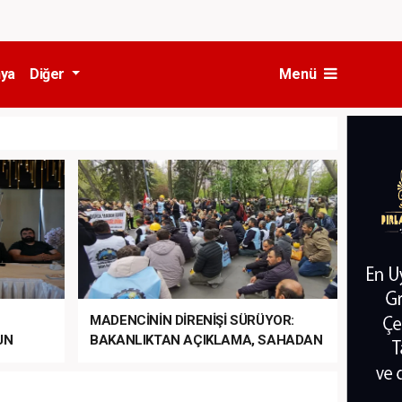
ya
Diğer
Menü
MADENCİNİN DİRENİŞİ SÜRÜYOR:
UN
BAKANLIKTAN AÇIKLAMA, SAHADAN
LA
MÜDAHALE HABERİ GELDİ!