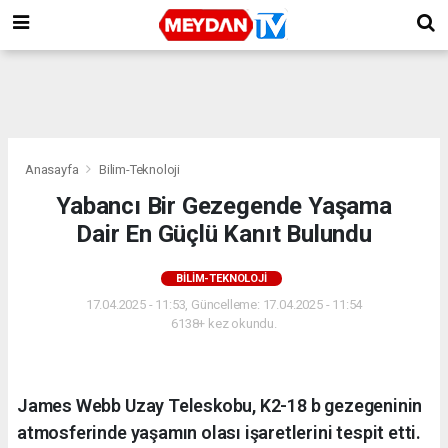
Anasayfa
Bilim-Teknoloji
Yabancı Bir Gezegende Yaşama
Dair En Güçlü Kanıt Bulundu
BILIM-TEKNOLOJI
17.04.2025 - 11:53, Güncelleme: 17.04.2025 - 11:54
6138+ kez okundu.
James Webb Uzay Teleskobu, K2-18 b gezegeninin
atmosferinde yaşamın olası işaretlerini tespit etti.