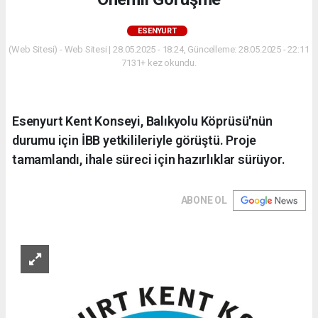
ESENYURT
(Web Sitesi) - Web Sitesi | 28.05.2025 - 18:24, Güncelleme: 28.05.2025 - 22:11
7131+ kez okundu.
Esenyurt Kent Konseyi, Balıkyolu Köprüsü'nün
durumu için İBB yetkilileriyle görüştü. Proje
tamamlandı, ihale süreci için hazırlıklar sürüyor.
ABONE OL