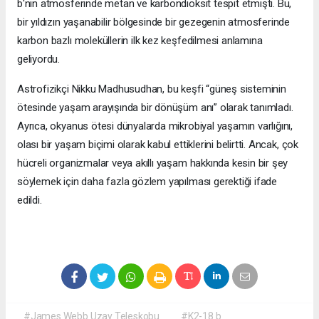
b'nin atmosferinde metan ve karbondioksit tespit etmişti. Bu,
bir yıldızın yaşanabilir bölgesinde bir gezegenin atmosferinde
karbon bazlı moleküllerin ilk kez keşfedilmesi anlamına
geliyordu.
Astrofizikçi Nikku Madhusudhan, bu keşfi “güneş sisteminin
ötesinde yaşam arayışında bir dönüşüm anı” olarak tanımladı.
Ayrıca, okyanus ötesi dünyalarda mikrobiyal yaşamın varlığını,
olası bir yaşam biçimi olarak kabul ettiklerini belirtti. Ancak, çok
hücreli organizmalar veya akıllı yaşam hakkında kesin bir şey
söylemek için daha fazla gözlem yapılması gerektiği ifade
edildi.
#James Webb Uzay Teleskobu
#K2-18 b