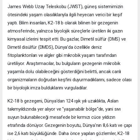
James Webb Uzay Teleskobu (JWST), güneş sistemimizin
ötesindeki yaşam olasılıklarıyla ilgili heyecan verici bir keşif
yaptı. Bilim insanları, K2-18 b olarak bilinen bir gezegenin
atmosferinde, yalnızca biyolojik süreçlerle üretilen iki gazın
kimyasal izlerini tespit etti. Bu gazlar, Dimetil sülfür (DMS) ve
Dimetil disülfür (DMDS), Dünya’da özellikle deniz
fitoplanktonları ve algler gibi mikrobik yaşam tarafından
üretiliyor. Araştırmacılar, bu bulguların gezegenin mikrobik
yaşamla dolu olabileceğini gösterdiğini belirtti, ancak canlı
organizmaların doğrudan keşfini duyurmadıklarını, sadece olası
bir biyolojik imza bulduklarını vurguladılar.
K2-18 b gezegeni, Dünya'dan 124 ışık yılı uzaklıkta, Aslan
takımyıldızında yer alıyor ve "yaşanabilir bölge"de, yani sıvı
suyun bulunabileceği mesafede bir kırmızı cüce yıldızın
etrafında dönüyor. Gezegenin boyutu, Dünya'nın 8,6 katı ve çapı
ise 2,6 katı büyüklüğünde. Daha önce yapılan gözlemler, K2-18