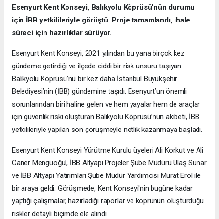
Esenyurt Kent Konseyi, Balıkyolu Köprüsü'nün durumu
için İBB yetkilileriyle görüştü. Proje tamamlandı, ihale
süreci için hazırlıklar sürüyor.
Esenyurt Kent Konseyi, 2021 yılından bu yana birçok kez
gündeme getirdiği ve ilçede ciddi bir risk unsuru taşıyan
Balıkyolu Köprüsü’nü bir kez daha İstanbul Büyükşehir
Belediyesi’nin (İBB) gündemine taşıdı. Esenyurt’un önemli
sorunlarından biri haline gelen ve hem yayalar hem de araçlar
için güvenlik riski oluşturan Balıkyolu Köprüsü’nün akıbeti, İBB
yetkilileriyle yapılan son görüşmeyle netlik kazanmaya başladı.
Esenyurt Kent Konseyi Yürütme Kurulu üyeleri Ali Korkut ve Ali
Caner Mengüoğul, İBB Altyapı Projeler Şube Müdürü Ulaş Sunar
ve İBB Altyapı Yatırımları Şube Müdür Yardımcısı Murat Erol ile
bir araya geldi. Görüşmede, Kent Konseyi'nin bugüne kadar
yaptığı çalışmalar, hazırladığı raporlar ve köprünün oluşturduğu
riskler detaylı biçimde ele alındı.