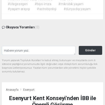
#ötegezegen
#biyo-imza
#mikrobik yaşam
#yaşam arayışı
#astrobiyoloji
#dünya dışı yaşam
Okuyucu Yorumları
(0)
Gönder
Yorum yazarak Topluluk Kuralları’nı kabul etmiş bulunuyor ve meydantv.com.tr
sitesine yaptığınız yorumunuzla ilgili doğrudan veya dolaylı tüm sorumluluğu tek
başınıza üstleniyorsunuz. Yazılan tüm yorumlardan site yönetimi hiçbir şekilde
sorumlu tutulamaz.
Anasayfa
Esenyurt
Esenyurt Kent Konseyi'nden İBB ile
Önemli Görüşme