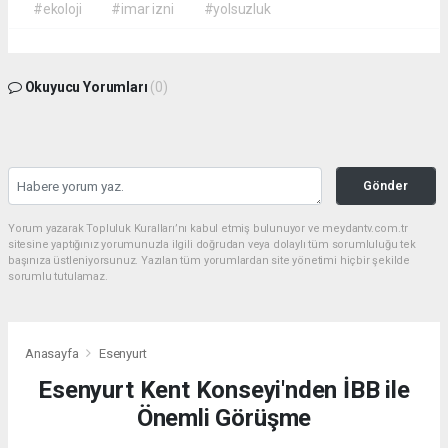
#ekoloji
#imar izni
#yolsuzluk
Okuyucu Yorumları
(0)
Gönder
Yorum yazarak Topluluk Kuralları’nı kabul etmiş bulunuyor ve meydantv.com.tr
sitesine yaptığınız yorumunuzla ilgili doğrudan veya dolaylı tüm sorumluluğu tek
başınıza üstleniyorsunuz. Yazılan tüm yorumlardan site yönetimi hiçbir şekilde
sorumlu tutulamaz.
Anasayfa
Esenyurt
Esenyurt Kent Konseyi'nden İBB ile
Önemli Görüşme