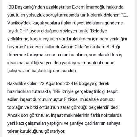
İBB Başkanlığı’ndan uzaklaştırılan Ekrem İmamoğlu hakkında
yürütülen yolsuzluk soruşturmasında tanık olarak dinlenen T.E.,
Vaniköy’deki kaçak yapılara ilişkin rüşvet iddialarını gündeme
taşıdı. CHP üyesi olduğunu söyleyen tanık, “Belediye
yetkililerine, kaçak inşaatın sürdürülebilmesi için para verildiğini
biliyorum” ifadesini kullandı. Adnan Oktar’ın da ikamet ettiği
dönemde tartışma konusu olan bu alanın, son olarak Rus iş
insanına satıldığı ve yeniden yapılaşma ruhsatı olmadan
çalışmaların başlatıldığı öne sürüldü.
Bakanlık ekipleri, 22 Ağustos 2024’te bölgeye giderek
hazırladıkları tutanakta, “İBB izniyle gerçekleştirildiği tespit
edilen inşaat durdurulmuştur. Fiziksel müdahale sonucu
toprağın ve bitki örtüsünün zarar gördüğü belgelendi” dedi.
Ancak son görüntüler, inşaat makinelerinin farklı noktalarda
yeni kazı çalışmaları yaptığını ve şantiye çadırlarının sahaya
tekrar kurulduğunu gösteriyor.