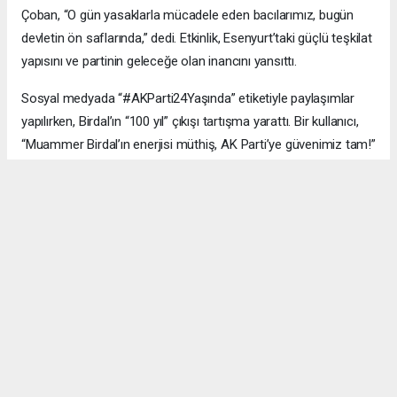
Çoban, “O gün yasaklarla mücadele eden bacılarımız, bugün
devletin ön saflarında,” dedi. Etkinlik, Esenyurt’taki güçlü teşkilat
yapısını ve partinin geleceğe olan inancını yansıttı.
Sosyal medyada “#AKParti24Yaşında” etiketiyle paylaşımlar
yapılırken, Birdal’ın “100 yıl” çıkışı tartışma yarattı. Bir kullanıcı,
“Muammer Birdal’ın enerjisi müthiş, AK Parti’ye güvenimiz tam!”
derken, bir diğeri, “100 yıl iddialı, ama millet desteklerse neden
olmasın?” yorumunu yaptı.
#AK Parti
#Esenyurt
#Muammer Birdal
#Togay Çoban
#24. yıl kutlaması
#Recep Tayyip Erdoğan
#Necmi Kadıoğlu
#Şenay Değer
#Fethi Kaya
#başarı hikâyesi