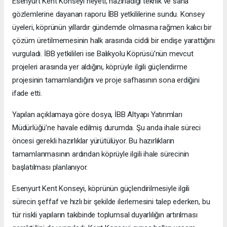
Esenyurt Kent Konseyi heyeti, hazırladığı teknik ve saha
gözlemlerine dayanan raporu İBB yetkililerine sundu. Konsey
üyeleri, köprünün yıllardır gündemde olmasına rağmen kalıcı bir
çözüm üretilmemesinin halk arasında ciddi bir endişe yarattığını
vurguladı. İBB yetkilileri ise Balıkyolu Köprüsü’nün mevcut
projeleri arasında yer aldığını, köprüyle ilgili güçlendirme
projesinin tamamlandığını ve proje safhasının sona erdiğini
ifade etti.
Yapılan açıklamaya göre dosya, İBB Altyapı Yatırımları
Müdürlüğü’ne havale edilmiş durumda. Şu anda ihale süreci
öncesi gerekli hazırlıklar yürütülüyor. Bu hazırlıkların
tamamlanmasının ardından köprüyle ilgili ihale sürecinin
başlatılması planlanıyor.
Esenyurt Kent Konseyi, köprünün güçlendirilmesiyle ilgili
sürecin şeffaf ve hızlı bir şekilde ilerlemesini talep ederken, bu
tür riskli yapıların takibinde toplumsal duyarlılığın artırılması