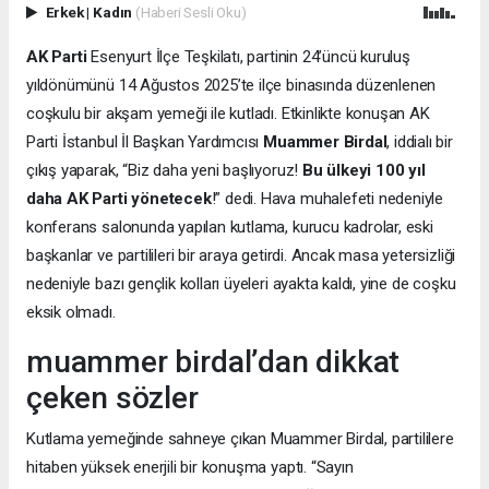
Erkek
|
Kadın
(Haberi Sesli Oku)
AK Parti
Esenyurt İlçe Teşkilatı, partinin 24’üncü kuruluş
yıldönümünü 14 Ağustos 2025’te ilçe binasında düzenlenen
coşkulu bir akşam yemeği ile kutladı. Etkinlikte konuşan AK
Parti İstanbul İl Başkan Yardımcısı
Muammer Birdal
, iddialı bir
çıkış yaparak, “Biz daha yeni başlıyoruz!
Bu ülkeyi 100 yıl
daha AK Parti yönetecek
!” dedi. Hava muhalefeti nedeniyle
konferans salonunda yapılan kutlama, kurucu kadrolar, eski
başkanlar ve partilileri bir araya getirdi. Ancak masa yetersizliği
nedeniyle bazı gençlik kolları üyeleri ayakta kaldı, yine de coşku
eksik olmadı.
muammer birdal’dan dikkat
çeken sözler
Kutlama yemeğinde sahneye çıkan Muammer Birdal, partililere
hitaben yüksek enerjili bir konuşma yaptı. “Sayın