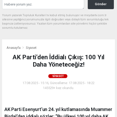
Gönder
Yorum yazarak Topluluk Kuralları’nı kabul etmiş bulunuyor ve meydantv.com.tr
sitesine yaptığınız yorumunuzla ilgili doğrudan veya dolaylı tüm sorumluluğu tek
başınıza üstleniyorsunuz. Yazılan tüm yorumlardan site yönetimi hiçbir şekilde
sorumlu tutulamaz.
Anasayfa
Siyaset
AK Parti’den İddialı Çıkış: 100 Yıl
Daha Yöneteceğiz!
SIYASET
17.08.2025 - 15:16, Güncelleme: 17.08.2025 - 18:22
145529+ kez okundu.
AK Parti Esenyurt’un 24. yıl kutlamasında Muammer
Birdal’dan iddialı sözler: “Bu ülkeyi 100 yıl daha AK