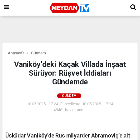
Anasayfa
Gündem
Vaniköy’deki Kaçak Villada İnşaat
Sürüyor: Rüşvet İddiaları
Gündemde
GÜNDEM
10.05.2025 - 17:24, Güncelleme: 10.05.2025 - 17:24
4848+ kez okundu.
Üsküdar Vaniköy’de Rus milyarder Abramoviç’e ait