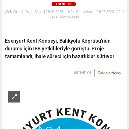
ESENYURT
(Web Sitesi) - Web Sitesi | 28.05.2025 - 18:24, Güncelleme: 28.05.2025 - 22:11
7131+ kez okundu.
Esenyurt Kent Konseyi, Balıkyolu Köprüsü'nün
durumu için İBB yetkilileriyle görüştü. Proje
tamamlandı, ihale süreci için hazırlıklar sürüyor.
ABONE OL