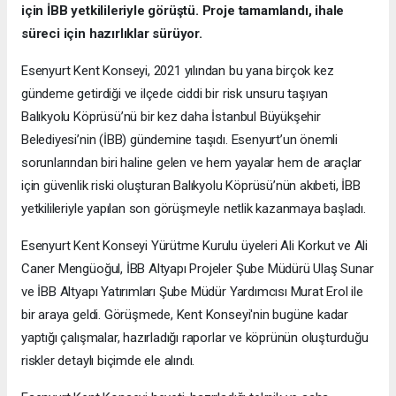
için İBB yetkilileriyle görüştü. Proje tamamlandı, ihale
süreci için hazırlıklar sürüyor.
Esenyurt Kent Konseyi, 2021 yılından bu yana birçok kez
gündeme getirdiği ve ilçede ciddi bir risk unsuru taşıyan
Balıkyolu Köprüsü’nü bir kez daha İstanbul Büyükşehir
Belediyesi’nin (İBB) gündemine taşıdı. Esenyurt’un önemli
sorunlarından biri haline gelen ve hem yayalar hem de araçlar
için güvenlik riski oluşturan Balıkyolu Köprüsü’nün akıbeti, İBB
yetkilileriyle yapılan son görüşmeyle netlik kazanmaya başladı.
Esenyurt Kent Konseyi Yürütme Kurulu üyeleri Ali Korkut ve Ali
Caner Mengüoğul, İBB Altyapı Projeler Şube Müdürü Ulaş Sunar
ve İBB Altyapı Yatırımları Şube Müdür Yardımcısı Murat Erol ile
bir araya geldi. Görüşmede, Kent Konseyi'nin bugüne kadar
yaptığı çalışmalar, hazırladığı raporlar ve köprünün oluşturduğu
riskler detaylı biçimde ele alındı.