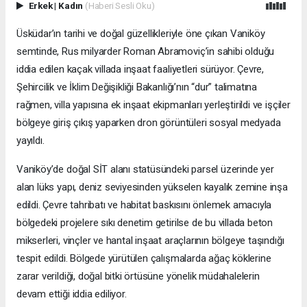
Erkek
|
Kadın
(Haberi Sesli Oku)
Üsküdar’ın tarihi ve doğal güzellikleriyle öne çıkan Vaniköy
semtinde, Rus milyarder Roman Abramoviç’in sahibi olduğu
iddia edilen kaçak villada inşaat faaliyetleri sürüyor. Çevre,
Şehircilik ve İklim Değişikliği Bakanlığı’nın “dur” talimatına
rağmen, villa yapısına ek inşaat ekipmanları yerleştirildi ve işçiler
bölgeye giriş çıkış yaparken dron görüntüleri sosyal medyada
yayıldı.
Vaniköy’de doğal SİT alanı statüsündeki parsel üzerinde yer
alan lüks yapı, deniz seviyesinden yükselen kayalık zemine inşa
edildi. Çevre tahribatı ve habitat baskısını önlemek amacıyla
bölgedeki projelere sıkı denetim getirilse de bu villada beton
mikserleri, vinçler ve hantal inşaat araçlarının bölgeye taşındığı
tespit edildi. Bölgede yürütülen çalışmalarda ağaç köklerine
zarar verildiği, doğal bitki örtüsüne yönelik müdahalelerin
devam ettiği iddia ediliyor.