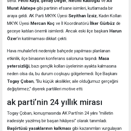
serdi.
Fethi Kaya
,
Şenay Değer
,
Necmi Kadıoğlu
ve
Ali
Murat Alatepe
gibi partinin efsane isimleri, kutlamada bir
araya geldi. AK Parti MKYK Üyesi
Seyithan İzsiz
, Kadın Kolları
MKYK Üyesi
Mercan Koç
ve İl Koordinatörü
İlker Gürbüz
de
geceye katılan önemli isimlerdi. Ancak eski ilçe başkanı
Harun
Özer
’in katılmaması dikkat çekti.
Hava muhalefeti nedeniyle bahçede yapılması planlanan
etkinlik, ilçe binasının konferans salonuna taşındı.
Masa
yetersizliği
, bazı gençlik kolları üyelerinin ayakta kalmasına
neden olsa da, bu durum coşkuyu gölgelemedi. İlçe Başkanı
Togay Çoban
, “Bu küçük aksilikler, aile olduğumuz gerçeğini
değiştirmez,” diyerek partilileri motive etti.
ak parti’nin 24 yıllık mirası
Togay Çoban, konuşmasında AK Parti’nin 24 yılını “milletin
iradesiyle yazılmış bir başarı hikâyesi” olarak tanımladı.
Başörtüsü yasaklarının kalkması
gibi kazanımları vurgulayan