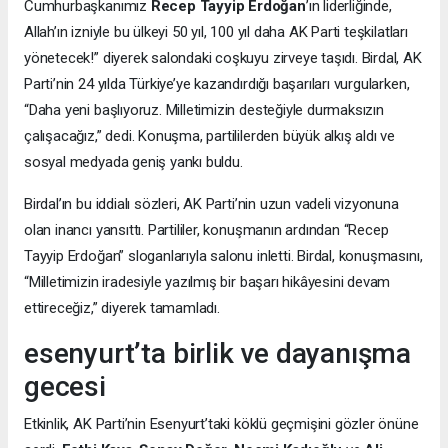
Cumhurbaşkanımız
Recep Tayyip Erdoğan
’ın liderliğinde,
Allah’ın izniyle bu ülkeyi 50 yıl, 100 yıl daha AK Parti teşkilatları
yönetecek!” diyerek salondaki coşkuyu zirveye taşıdı. Birdal, AK
Parti’nin 24 yılda Türkiye’ye kazandırdığı başarıları vurgularken,
“Daha yeni başlıyoruz. Milletimizin desteğiyle durmaksızın
çalışacağız,” dedi. Konuşma, partililerden büyük alkış aldı ve
sosyal medyada geniş yankı buldu.
Birdal’ın bu iddialı sözleri, AK Parti’nin uzun vadeli vizyonuna
olan inancı yansıttı. Partililer, konuşmanın ardından “Recep
Tayyip Erdoğan” sloganlarıyla salonu inletti. Birdal, konuşmasını,
“Milletimizin iradesiyle yazılmış bir başarı hikâyesini devam
ettireceğiz,” diyerek tamamladı.
esenyurt’ta birlik ve dayanışma
gecesi
Etkinlik, AK Parti’nin Esenyurt’taki köklü geçmişini gözler önüne