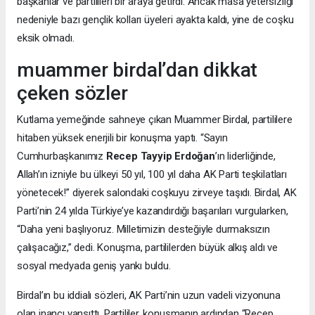
başkanlar ve partilileri bir araya getirdi. Ancak masa yetersizliği
nedeniyle bazı gençlik kolları üyeleri ayakta kaldı, yine de coşku
eksik olmadı.
muammer birdal’dan dikkat
çeken sözler
Kutlama yemeğinde sahneye çıkan Muammer Birdal, partililere
hitaben yüksek enerjili bir konuşma yaptı. “Sayın
Cumhurbaşkanımız
Recep Tayyip Erdoğan
’ın liderliğinde,
Allah’ın izniyle bu ülkeyi 50 yıl, 100 yıl daha AK Parti teşkilatları
yönetecek!” diyerek salondaki coşkuyu zirveye taşıdı. Birdal, AK
Parti’nin 24 yılda Türkiye’ye kazandırdığı başarıları vurgularken,
“Daha yeni başlıyoruz. Milletimizin desteğiyle durmaksızın
çalışacağız,” dedi. Konuşma, partililerden büyük alkış aldı ve
sosyal medyada geniş yankı buldu.
Birdal’ın bu iddialı sözleri, AK Parti’nin uzun vadeli vizyonuna
olan inancı yansıttı. Partililer, konuşmanın ardından “Recep