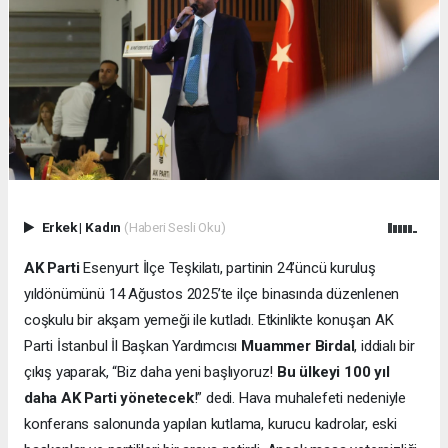
Erkek
|
Kadın
(Haberi Sesli Oku)
AK Parti
Esenyurt İlçe Teşkilatı, partinin 24’üncü kuruluş
yıldönümünü 14 Ağustos 2025’te ilçe binasında düzenlenen
coşkulu bir akşam yemeği ile kutladı. Etkinlikte konuşan AK
Parti İstanbul İl Başkan Yardımcısı
Muammer Birdal
, iddialı bir
çıkış yaparak, “Biz daha yeni başlıyoruz!
Bu ülkeyi 100 yıl
daha AK Parti yönetecek
!” dedi. Hava muhalefeti nedeniyle
konferans salonunda yapılan kutlama, kurucu kadrolar, eski