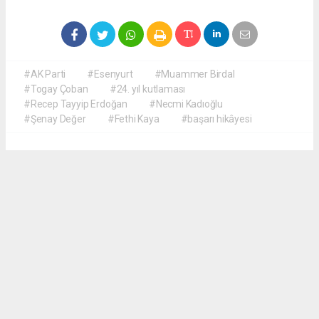
#AK Parti
#Esenyurt
#Muammer Birdal
#Togay Çoban
#24. yıl kutlaması
#Recep Tayyip Erdoğan
#Necmi Kadıoğlu
#Şenay Değer
#Fethi Kaya
#başarı hikâyesi
Okuyucu Yorumları
(0)
Gönder
Yorum yazarak Topluluk Kuralları’nı kabul etmiş bulunuyor ve meydantv.com.tr
sitesine yaptığınız yorumunuzla ilgili doğrudan veya dolaylı tüm sorumluluğu tek
başınıza üstleniyorsunuz. Yazılan tüm yorumlardan site yönetimi hiçbir şekilde
sorumlu tutulamaz.