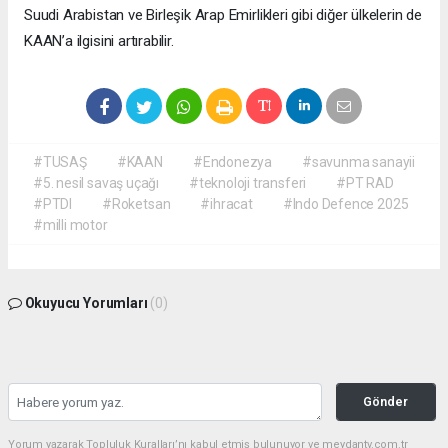
Suudi Arabistan ve Birleşik Arap Emirlikleri gibi diğer ülkelerin de
KAAN’a ilgisini artırabilir.
#TUSAŞ
#KAAN
#Endonezya
#savunma sanayii
#5. nesil savaş uçağı
#teknoloji transferi
#PT RAD
#PTDI
#Roketsan
#ihracat
#Indo Defence 2025
#milli motor
Okuyucu Yorumları
(0)
Gönder
Yorum yazarak Topluluk Kuralları’nı kabul etmiş bulunuyor ve meydantv.com.tr