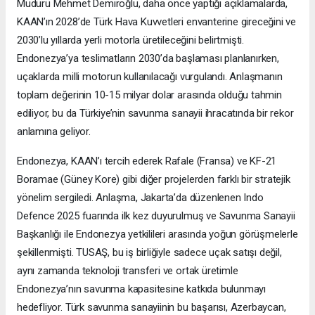
Müdürü Mehmet Demiroğlu, daha önce yaptığı açıklamalarda,
KAAN’ın 2028’de Türk Hava Kuvvetleri envanterine gireceğini ve
2030’lu yıllarda yerli motorla üretileceğini belirtmişti.
Endonezya’ya teslimatların 2030’da başlaması planlanırken,
uçaklarda milli motorun kullanılacağı vurgulandı. Anlaşmanın
toplam değerinin 10-15 milyar dolar arasında olduğu tahmin
ediliyor, bu da Türkiye’nin savunma sanayii ihracatında bir rekor
anlamına geliyor.
Endonezya, KAAN’ı tercih ederek Rafale (Fransa) ve KF-21
Boramae (Güney Kore) gibi diğer projelerden farklı bir stratejik
yönelim sergiledi. Anlaşma, Jakarta’da düzenlenen Indo
Defence 2025 fuarında ilk kez duyurulmuş ve Savunma Sanayii
Başkanlığı ile Endonezya yetkilileri arasında yoğun görüşmelerle
şekillenmişti. TUSAŞ, bu iş birliğiyle sadece uçak satışı değil,
aynı zamanda teknoloji transferi ve ortak üretimle
Endonezya’nın savunma kapasitesine katkıda bulunmayı
hedefliyor. Türk savunma sanayiinin bu başarısı, Azerbaycan,