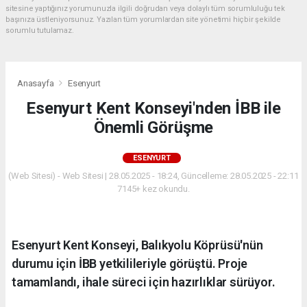
sitesine yaptığınız yorumunuzla ilgili doğrudan veya dolaylı tüm sorumluluğu tek
başınıza üstleniyorsunuz. Yazılan tüm yorumlardan site yönetimi hiçbir şekilde
sorumlu tutulamaz.
Anasayfa
Esenyurt
Esenyurt Kent Konseyi'nden İBB ile
Önemli Görüşme
ESENYURT
(Web Sitesi) - Web Sitesi | 28.05.2025 - 18:24, Güncelleme: 28.05.2025 - 22:11
7145+ kez okundu.
Esenyurt Kent Konseyi, Balıkyolu Köprüsü'nün
durumu için İBB yetkilileriyle görüştü. Proje
tamamlandı, ihale süreci için hazırlıklar sürüyor.