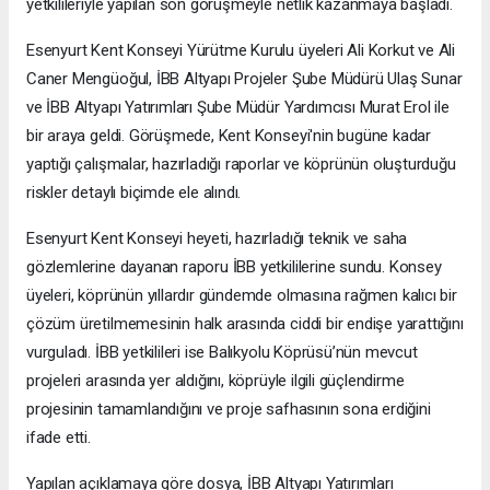
yetkilileriyle yapılan son görüşmeyle netlik kazanmaya başladı.
Esenyurt Kent Konseyi Yürütme Kurulu üyeleri Ali Korkut ve Ali
Caner Mengüoğul, İBB Altyapı Projeler Şube Müdürü Ulaş Sunar
ve İBB Altyapı Yatırımları Şube Müdür Yardımcısı Murat Erol ile
bir araya geldi. Görüşmede, Kent Konseyi'nin bugüne kadar
yaptığı çalışmalar, hazırladığı raporlar ve köprünün oluşturduğu
riskler detaylı biçimde ele alındı.
Esenyurt Kent Konseyi heyeti, hazırladığı teknik ve saha
gözlemlerine dayanan raporu İBB yetkililerine sundu. Konsey
üyeleri, köprünün yıllardır gündemde olmasına rağmen kalıcı bir
çözüm üretilmemesinin halk arasında ciddi bir endişe yarattığını
vurguladı. İBB yetkilileri ise Balıkyolu Köprüsü’nün mevcut
projeleri arasında yer aldığını, köprüyle ilgili güçlendirme
projesinin tamamlandığını ve proje safhasının sona erdiğini
ifade etti.
Yapılan açıklamaya göre dosya, İBB Altyapı Yatırımları