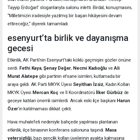
Tayyip Erdoğan” sloganlarıyla salonu inletti. Birdal, konuşmasını,
“Milletimizin iradesiyle yazılmış bir başarı hikâyesini devam
ettireceğiz,” diyerek tamamladı.
esenyurt’ta birlik ve dayanışma
gecesi
Etkinlik, AK Parti’nin Esenyurt’taki köklü geçmişini gözler önüne
serdi.
Fethi Kaya
,
Şenay Değer
,
Necmi Kadıoğlu
ve
Ali
Murat Alatepe
gibi partinin efsane isimleri, kutlamada bir
araya geldi. AK Parti MKYK Üyesi
Seyithan İzsiz
, Kadın Kolları
MKYK Üyesi
Mercan Koç
ve İl Koordinatörü
İlker Gürbüz
de
geceye katılan önemli isimlerdi. Ancak eski ilçe başkanı
Harun
Özer
’in katılmaması dikkat çekti.
Hava muhalefeti nedeniyle bahçede yapılması planlanan
etkinlik, ilçe binasının konferans salonuna taşındı.
Masa
yetersizliği
, bazı gençlik kolları üyelerinin ayakta kalmasına