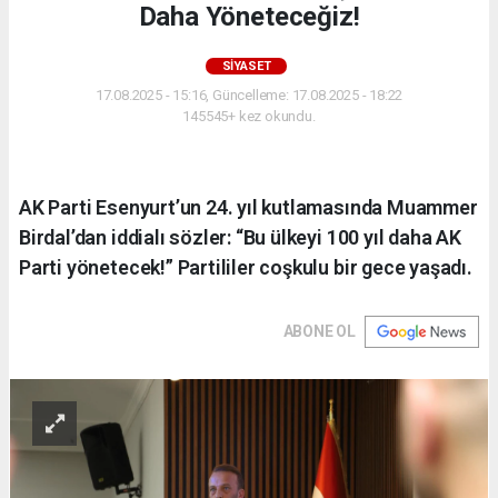
Daha Yöneteceğiz!
SIYASET
17.08.2025 - 15:16, Güncelleme: 17.08.2025 - 18:22
145545+ kez okundu.
AK Parti Esenyurt’un 24. yıl kutlamasında Muammer
Birdal’dan iddialı sözler: “Bu ülkeyi 100 yıl daha AK
Parti yönetecek!” Partililer coşkulu bir gece yaşadı.
ABONE OL