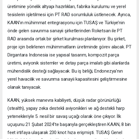
üretimine yönelik altyapı hazırlıkları, fabrika kurulumu ve yerel
tesislerin işletilmesi için PT RAD sorumluluk üstlenecek. Ayrıca,
KAAN’ın mühimmat entegrasyonu için TUSAŞ ve Türkiye’nin
önde gelen savunma sanayii şirketlerinden Roketsan ile PT
RAD arasında ortak bir şirket kurulması planlanıyor. Bu şirket,
proje için belirlenen mühimmatların üretiminde görev alacak. PT
Dirgantara Indonesia ise yapısal tasarım, kompozit parça
üretimi, aviyonik sistemler ve detay parça imalatı gibi alanlarda
mühendislik desteği sağlayacak. Bu iş birliği, Endonezya’nın
yerel havacılık ve savunma sanayii kapasitesini geliştirmesine
olanak tanıyacak.
KAAN, yüksek manevra kabiliyeti, düşük radar görünürlüğü
(stealth), yapay zeka destekli aviyonikleri ve ağ destekli harp
yetenekleriyle 5. nesil bir savaş uçağı olarak öne çıkıyor. İlk
uçuşunu 21 Şubat 2024’te başarıyla gerçekleştiren KAAN, 8 bin
feet irtifaya ulaşarak 230 knot hıza erişmişti. TUSAŞ Genel