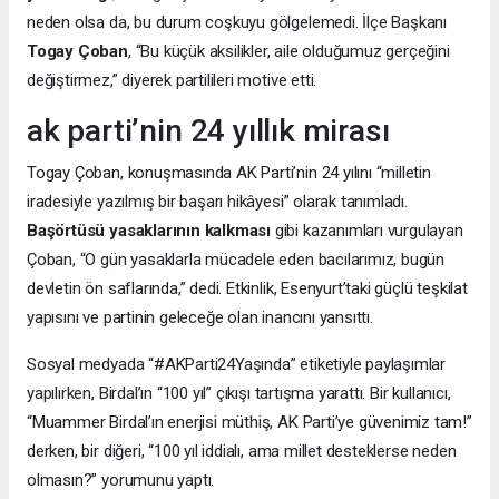
neden olsa da, bu durum coşkuyu gölgelemedi. İlçe Başkanı
Togay Çoban
, “Bu küçük aksilikler, aile olduğumuz gerçeğini
değiştirmez,” diyerek partilileri motive etti.
ak parti’nin 24 yıllık mirası
Togay Çoban, konuşmasında AK Parti’nin 24 yılını “milletin
iradesiyle yazılmış bir başarı hikâyesi” olarak tanımladı.
Başörtüsü yasaklarının kalkması
gibi kazanımları vurgulayan
Çoban, “O gün yasaklarla mücadele eden bacılarımız, bugün
devletin ön saflarında,” dedi. Etkinlik, Esenyurt’taki güçlü teşkilat
yapısını ve partinin geleceğe olan inancını yansıttı.
Sosyal medyada “#AKParti24Yaşında” etiketiyle paylaşımlar
yapılırken, Birdal’ın “100 yıl” çıkışı tartışma yarattı. Bir kullanıcı,
“Muammer Birdal’ın enerjisi müthiş, AK Parti’ye güvenimiz tam!”
derken, bir diğeri, “100 yıl iddialı, ama millet desteklerse neden
olmasın?” yorumunu yaptı.