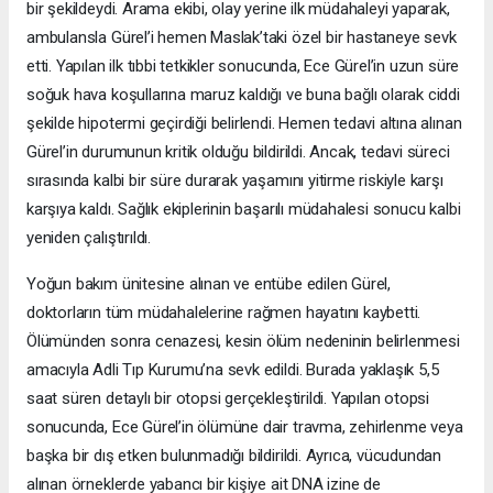
bir şekildeydi. Arama ekibi, olay yerine ilk müdahaleyi yaparak,
ambulansla Gürel’i hemen Maslak’taki özel bir hastaneye sevk
etti. Yapılan ilk tıbbi tetkikler sonucunda, Ece Gürel’in uzun süre
soğuk hava koşullarına maruz kaldığı ve buna bağlı olarak ciddi
şekilde hipotermi geçirdiği belirlendi. Hemen tedavi altına alınan
Gürel’in durumunun kritik olduğu bildirildi. Ancak, tedavi süreci
sırasında kalbi bir süre durarak yaşamını yitirme riskiyle karşı
karşıya kaldı. Sağlık ekiplerinin başarılı müdahalesi sonucu kalbi
yeniden çalıştırıldı.
Yoğun bakım ünitesine alınan ve entübe edilen Gürel,
doktorların tüm müdahalelerine rağmen hayatını kaybetti.
Ölümünden sonra cenazesi, kesin ölüm nedeninin belirlenmesi
amacıyla Adli Tıp Kurumu’na sevk edildi. Burada yaklaşık 5,5
saat süren detaylı bir otopsi gerçekleştirildi. Yapılan otopsi
sonucunda, Ece Gürel’in ölümüne dair travma, zehirlenme veya
başka bir dış etken bulunmadığı bildirildi. Ayrıca, vücudundan
alınan örneklerde yabancı bir kişiye ait DNA izine de