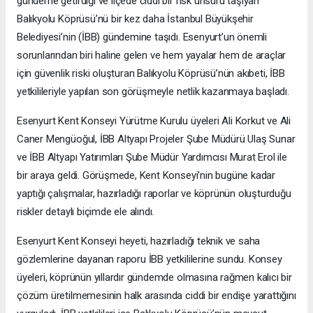
gündeme getirdiği ve ilçede ciddi bir risk unsuru taşıyan
Balıkyolu Köprüsü’nü bir kez daha İstanbul Büyükşehir
Belediyesi’nin (İBB) gündemine taşıdı. Esenyurt’un önemli
sorunlarından biri haline gelen ve hem yayalar hem de araçlar
için güvenlik riski oluşturan Balıkyolu Köprüsü’nün akıbeti, İBB
yetkilileriyle yapılan son görüşmeyle netlik kazanmaya başladı.
Esenyurt Kent Konseyi Yürütme Kurulu üyeleri Ali Korkut ve Ali
Caner Mengüoğul, İBB Altyapı Projeler Şube Müdürü Ulaş Sunar
ve İBB Altyapı Yatırımları Şube Müdür Yardımcısı Murat Erol ile
bir araya geldi. Görüşmede, Kent Konseyi'nin bugüne kadar
yaptığı çalışmalar, hazırladığı raporlar ve köprünün oluşturduğu
riskler detaylı biçimde ele alındı.
Esenyurt Kent Konseyi heyeti, hazırladığı teknik ve saha
gözlemlerine dayanan raporu İBB yetkililerine sundu. Konsey
üyeleri, köprünün yıllardır gündemde olmasına rağmen kalıcı bir
çözüm üretilmemesinin halk arasında ciddi bir endişe yarattığını