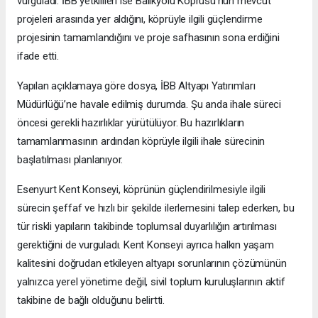
vurguladı. İBB yetkilileri ise Balıkyolu Köprüsü’nün mevcut
projeleri arasında yer aldığını, köprüyle ilgili güçlendirme
projesinin tamamlandığını ve proje safhasının sona erdiğini
ifade etti.
Yapılan açıklamaya göre dosya, İBB Altyapı Yatırımları
Müdürlüğü’ne havale edilmiş durumda. Şu anda ihale süreci
öncesi gerekli hazırlıklar yürütülüyor. Bu hazırlıkların
tamamlanmasının ardından köprüyle ilgili ihale sürecinin
başlatılması planlanıyor.
Esenyurt Kent Konseyi, köprünün güçlendirilmesiyle ilgili
sürecin şeffaf ve hızlı bir şekilde ilerlemesini talep ederken, bu
tür riskli yapıların takibinde toplumsal duyarlılığın artırılması
gerektiğini de vurguladı. Kent Konseyi ayrıca halkın yaşam
kalitesini doğrudan etkileyen altyapı sorunlarının çözümünün
yalnızca yerel yönetime değil, sivil toplum kuruluşlarının aktif
takibine de bağlı olduğunu belirtti.