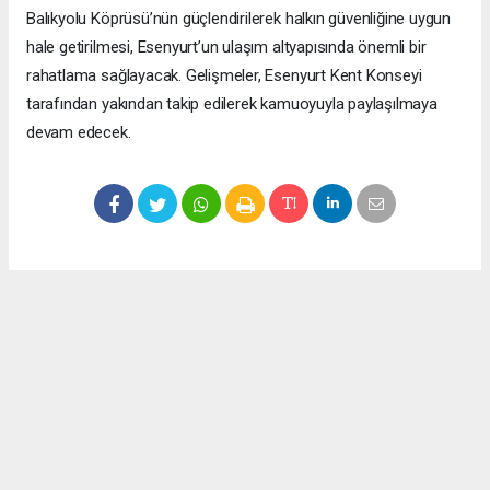
Balıkyolu Köprüsü’nün güçlendirilerek halkın güvenliğine uygun
hale getirilmesi, Esenyurt’un ulaşım altyapısında önemli bir
rahatlama sağlayacak. Gelişmeler, Esenyurt Kent Konseyi
tarafından yakından takip edilerek kamuoyuyla paylaşılmaya
devam edecek.
Okuyucu Yorumları
(0)
Gönder
Yorum yazarak Topluluk Kuralları’nı kabul etmiş bulunuyor ve meydantv.com.tr
sitesine yaptığınız yorumunuzla ilgili doğrudan veya dolaylı tüm sorumluluğu tek
başınıza üstleniyorsunuz. Yazılan tüm yorumlardan site yönetimi hiçbir şekilde