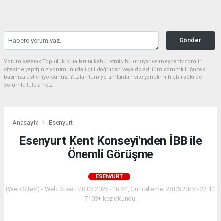
Gönder
Yorum yazarak Topluluk Kuralları’nı kabul etmiş bulunuyor ve meydantv.com.tr
sitesine yaptığınız yorumunuzla ilgili doğrudan veya dolaylı tüm sorumluluğu tek
başınıza üstleniyorsunuz. Yazılan tüm yorumlardan site yönetimi hiçbir şekilde
sorumlu tutulamaz.
Anasayfa
Esenyurt
Esenyurt Kent Konseyi'nden İBB ile
Önemli Görüşme
ESENYURT
(Web Sitesi) - Web Sitesi | 28.05.2025 - 18:24, Güncelleme: 28.05.2025 - 22:11
7103+ kez okundu.