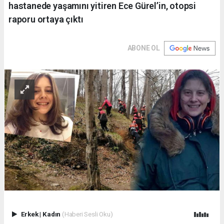
hastanede yaşamını yitiren Ece Gürel’in, otopsi
raporu ortaya çıktı
ABONE OL
Erkek
|
Kadın
(Haberi Sesli Oku)