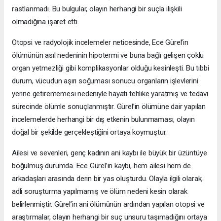
rastlanmadı. Bu bulgular, olayın herhangi bir suçla ilişkili
olmadığına işaret etti.
Otopsi ve radyolojik incelemeler neticesinde, Ece Gürel’in
ölümünün asıl nedeninin hipotermi ve buna bağlı gelişen çoklu
organ yetmezliği gibi komplikasyonlar olduğu kesinleşti. Bu tıbbi
durum, vücudun aşırı soğuması sonucu organların işlevlerini
yerine getirememesi nedeniyle hayati tehlike yaratmış ve tedavi
sürecinde ölümle sonuçlanmıştır. Gürel’in ölümüne dair yapılan
incelemelerde herhangi bir dış etkenin bulunmaması, olayın
doğal bir şekilde gerçekleştiğini ortaya koymuştur.
Ailesi ve sevenleri, genç kadının ani kaybı ile büyük bir üzüntüye
boğulmuş durumda. Ece Gürel’in kaybı, hem ailesi hem de
arkadaşları arasında derin bir yas oluşturdu. Olayla ilgili olarak,
adli soruşturma yapılmamış ve ölüm nedeni kesin olarak
belirlenmiştir. Gürel’in ani ölümünün ardından yapılan otopsi ve
araştırmalar, olayın herhangi bir suç unsuru taşımadığını ortaya