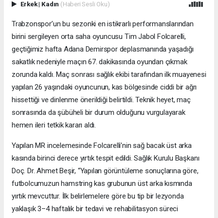
Erkek
|
Kadın
(Haberi Sesli Oku)
Trabzonspor’un bu sezonki en istikrarlı performanslarından
birini sergileyen orta saha oyuncusu Tim Jabol Folcarelli,
geçtiğimiz hafta Adana Demirspor deplasmanında yaşadığı
sakatlık nedeniyle maçın 67. dakikasında oyundan çıkmak
zorunda kaldı. Maç sonrası sağlık ekibi tarafından ilk muayenesi
yapılan 26 yaşındaki oyuncunun, kas bölgesinde ciddi bir ağrı
hissettiği ve dinlenme önerildiği belirtildi. Teknik heyet, maç
sonrasında da şübüheli bir durum olduğunu vurgulayarak
hemen ileri tetkik kararı aldı.
Yapılan MR incelemesinde Folcarelli’nin sağ bacak üst arka
kasında birinci derece yırtık tespit edildi. Sağlık Kurulu Başkanı
Doç. Dr. Ahmet Beşir, “Yapılan görüntüleme sonuçlarına göre,
futbolcumuzun hamstring kas grubunun üst arka kısmında
yırtık mevcuttur. İlk belirlemelere göre bu tip bir lezyonda
yaklaşık 3–4 haftalık bir tedavi ve rehabilitasyon süreci