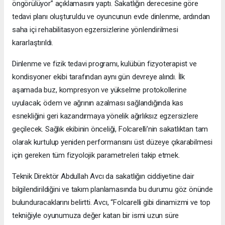
öngörülüyor” açıklamasını yaptı. Sakatlığın derecesine göre
tedavi planı oluşturuldu ve oyuncunun evde dinlenme, ardından
saha içi rehabilitasyon egzersizlerine yönlendirilmesi
kararlaştırıldı.
Dinlenme ve fizik tedavi programı, kulübün fizyoterapist ve
kondisyoner ekibi tarafından aynı gün devreye alındı. İlk
aşamada buz, kompresyon ve yükselme protokollerine
uyulacak; ödem ve ağrının azalması sağlandığında kas
esnekliğini geri kazandırmaya yönelik ağırlıksız egzersizlere
geçilecek. Sağlık ekibinin önceliği, Folcarelli’nin sakatlıktan tam
olarak kurtulup yeniden performansını üst düzeye çıkarabilmesi
için gereken tüm fizyolojik parametreleri takip etmek.
Teknik Direktör Abdullah Avcı da sakatlığın ciddiyetine dair
bilgilendirildiğini ve takım planlamasında bu durumu göz önünde
bulunduracaklarını belirtti. Avcı, “Folcarelli gibi dinamizmi ve top
tekniğiyle oyunumuza değer katan bir ismi uzun süre