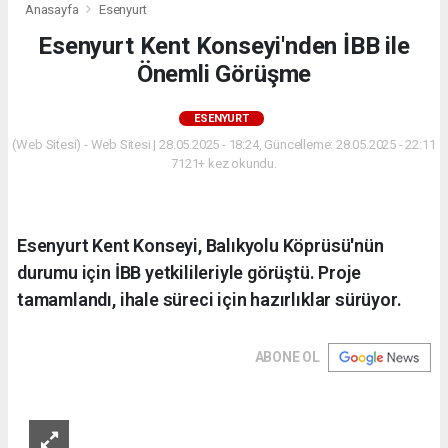
Anasayfa
Esenyurt
Esenyurt Kent Konseyi'nden İBB ile
Önemli Görüşme
ESENYURT
(Web Sitesi) - Web Sitesi | 28.05.2025 - 18:24, Güncelleme: 28.05.2025 - 22:11
7121+ kez okundu.
Esenyurt Kent Konseyi, Balıkyolu Köprüsü'nün
durumu için İBB yetkilileriyle görüştü. Proje
tamamlandı, ihale süreci için hazırlıklar sürüyor.
ABONE OL