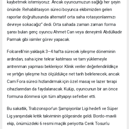
kaybetmek istemiyoruz. Ancak oyuncumuzun sağlığı her şeyin
önünde. Rehabilitasyon süreci boyunca ekibimizden gelen
raporlar doğrultusunda alternatif orta saha rotasyonlarımızı
devreye sokacağız” dedi. Orta sahada zaman zaman forma
şansı bulan genç oyuncu Ahmet Can veya deneyimli Abdülkadir
Parmak gibi isimler görev yapacak.
Folcarelli’nin yaklaşık 3–4 hafta sürecek iyileşme döneminin
ardından, saha içine tekrar katılması ve tam yüklemeyle
antrenman yapması bekleniyor. Klinik veriler değerlendirildikçe
ve yırtığın iyileşme hızı ölçüldükçe net tarih belirlenecek; ancak
Cam Fora süreci hızlandırmak için özel masaj ve lazer terapi
cihazlarından da faydalanacak. Kulüp, oyuncunun bir an önce
formuna dönmesi için tüm altyapıyı seferber etti.
Bu sakatlık, Trabzonspor’un Şampiyonlar Ligi hedefi ve Süper
Lig yarışındaki kritik takviminin gölgesinde geldi. Bordo‑mavili
ekip, önümüzdeki 6 resmi maçlık periyotta Cenk Tosun’u