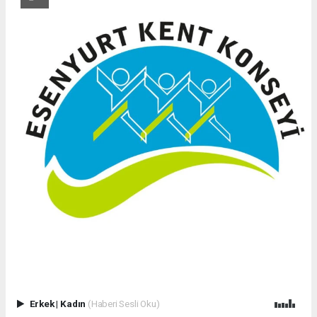
Erkek
|
Kadın
(Haberi Sesli Oku)