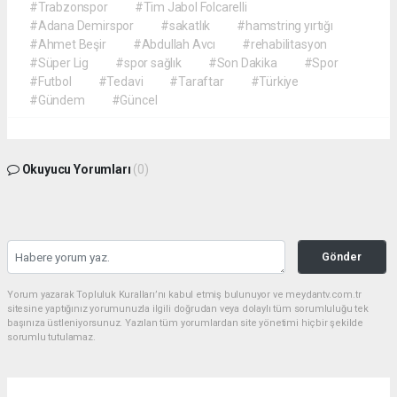
#Trabzonspor
#Tim Jabol Folcarelli
#Adana Demirspor
#sakatlık
#hamstring yırtığı
#Ahmet Beşir
#Abdullah Avcı
#rehabilitasyon
#Süper Lig
#spor sağlık
#Son Dakika
#Spor
#Futbol
#Tedavi
#Taraftar
#Türkiye
#Gündem
#Güncel
Okuyucu Yorumları
(0)
Gönder
Yorum yazarak Topluluk Kuralları’nı kabul etmiş bulunuyor ve meydantv.com.tr
sitesine yaptığınız yorumunuzla ilgili doğrudan veya dolaylı tüm sorumluluğu tek
başınıza üstleniyorsunuz. Yazılan tüm yorumlardan site yönetimi hiçbir şekilde
sorumlu tutulamaz.