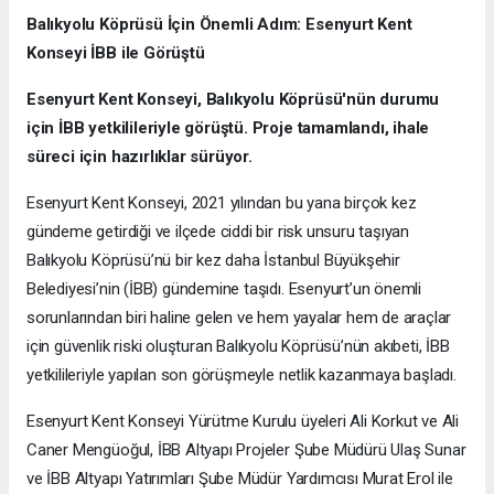
Balıkyolu Köprüsü İçin Önemli Adım: Esenyurt Kent
Konseyi İBB ile Görüştü
Esenyurt Kent Konseyi, Balıkyolu Köprüsü'nün durumu
için İBB yetkilileriyle görüştü. Proje tamamlandı, ihale
süreci için hazırlıklar sürüyor.
Esenyurt Kent Konseyi, 2021 yılından bu yana birçok kez
gündeme getirdiği ve ilçede ciddi bir risk unsuru taşıyan
Balıkyolu Köprüsü’nü bir kez daha İstanbul Büyükşehir
Belediyesi’nin (İBB) gündemine taşıdı. Esenyurt’un önemli
sorunlarından biri haline gelen ve hem yayalar hem de araçlar
için güvenlik riski oluşturan Balıkyolu Köprüsü’nün akıbeti, İBB
yetkilileriyle yapılan son görüşmeyle netlik kazanmaya başladı.
Esenyurt Kent Konseyi Yürütme Kurulu üyeleri Ali Korkut ve Ali
Caner Mengüoğul, İBB Altyapı Projeler Şube Müdürü Ulaş Sunar
ve İBB Altyapı Yatırımları Şube Müdür Yardımcısı Murat Erol ile