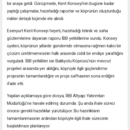
bir araya geldi. Görüşmede, Kent Konseyi'nin bugüne kadar
yaptığı çalışmalar, hazırladığı raporlar ve köprünün oluşturduğu
riskler detaylı biçimde ele alındı.
Esenyurt Kent Konseyi heyeti, hazırladığı teknik ve saha
gözlemlerine dayanan raporu İBB yetkililerine sundu. Konsey
üyeleri, köprünün yıllardır gündemde olmasına rağmen kalıcı bir
çözüm üretilmemesinin halk arasında ciddi bir endişe yarattığını
vurguladı. İBB yetkilileri ise Balıkyolu Köprüsü’nün mevcut
projeleri arasında yer aldığını, köprüyle ilgili güçlendirme
projesinin tamamlandığını ve proje safhasının sona erdiğini
ifade etti.
Yapılan açıklamaya göre dosya, İBB Altyapı Yatırımları
Müdürlüğü’ne havale edilmiş durumda. Şu anda ihale süreci
öncesi gerekli hazırlıklar yürütülüyor. Bu hazırlıkların
tamamlanmasının ardından köprüyle ilgili ihale sürecinin
başlatılması planlanıyor.