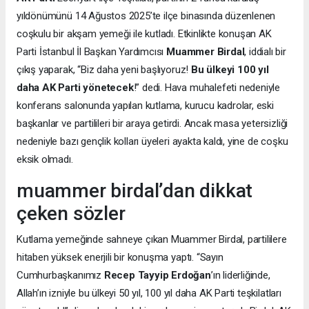
yıldönümünü 14 Ağustos 2025’te ilçe binasında düzenlenen
coşkulu bir akşam yemeği ile kutladı. Etkinlikte konuşan AK
Parti İstanbul İl Başkan Yardımcısı
Muammer Birdal
, iddialı bir
çıkış yaparak, “Biz daha yeni başlıyoruz!
Bu ülkeyi 100 yıl
daha AK Parti yönetecek
!” dedi. Hava muhalefeti nedeniyle
konferans salonunda yapılan kutlama, kurucu kadrolar, eski
başkanlar ve partilileri bir araya getirdi. Ancak masa yetersizliği
nedeniyle bazı gençlik kolları üyeleri ayakta kaldı, yine de coşku
eksik olmadı.
muammer birdal’dan dikkat
çeken sözler
Kutlama yemeğinde sahneye çıkan Muammer Birdal, partililere
hitaben yüksek enerjili bir konuşma yaptı. “Sayın
Cumhurbaşkanımız
Recep Tayyip Erdoğan
’ın liderliğinde,
Allah’ın izniyle bu ülkeyi 50 yıl, 100 yıl daha AK Parti teşkilatları