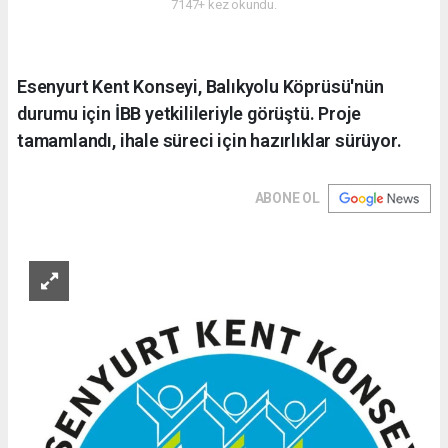
7147+ kez okundu.
Esenyurt Kent Konseyi, Balıkyolu Köprüsü'nün
durumu için İBB yetkilileriyle görüştü. Proje
tamamlandı, ihale süreci için hazırlıklar sürüyor.
ABONE OL