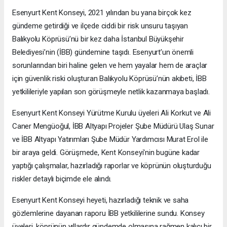
Esenyurt Kent Konseyi, 2021 yılından bu yana birçok kez
gündeme getirdiği ve ilçede ciddi bir risk unsuru taşıyan
Balıkyolu Köprüsü’nü bir kez daha İstanbul Büyükşehir
Belediyesi’nin (İBB) gündemine taşıdı. Esenyurt’un önemli
sorunlarından biri haline gelen ve hem yayalar hem de araçlar
için güvenlik riski oluşturan Balıkyolu Köprüsü’nün akıbeti, İBB
yetkilileriyle yapılan son görüşmeyle netlik kazanmaya başladı.
Esenyurt Kent Konseyi Yürütme Kurulu üyeleri Ali Korkut ve Ali
Caner Mengüoğul, İBB Altyapı Projeler Şube Müdürü Ulaş Sunar
ve İBB Altyapı Yatırımları Şube Müdür Yardımcısı Murat Erol ile
bir araya geldi. Görüşmede, Kent Konseyi'nin bugüne kadar
yaptığı çalışmalar, hazırladığı raporlar ve köprünün oluşturduğu
riskler detaylı biçimde ele alındı.
Esenyurt Kent Konseyi heyeti, hazırladığı teknik ve saha
gözlemlerine dayanan raporu İBB yetkililerine sundu. Konsey
üyeleri, köprünün yıllardır gündemde olmasına rağmen kalıcı bir