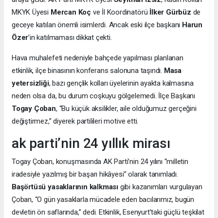
MKYK Üyesi
Mercan Koç
ve İl Koordinatörü
İlker Gürbüz
de
geceye katılan önemli isimlerdi. Ancak eski ilçe başkanı
Harun
Özer
’in katılmaması dikkat çekti.
Hava muhalefeti nedeniyle bahçede yapılması planlanan
etkinlik, ilçe binasının konferans salonuna taşındı.
Masa
yetersizliği
, bazı gençlik kolları üyelerinin ayakta kalmasına
neden olsa da, bu durum coşkuyu gölgelemedi. İlçe Başkanı
Togay Çoban
, “Bu küçük aksilikler, aile olduğumuz gerçeğini
değiştirmez,” diyerek partilileri motive etti.
ak parti’nin 24 yıllık mirası
Togay Çoban, konuşmasında AK Parti’nin 24 yılını “milletin
iradesiyle yazılmış bir başarı hikâyesi” olarak tanımladı.
Başörtüsü yasaklarının kalkması
gibi kazanımları vurgulayan
Çoban, “O gün yasaklarla mücadele eden bacılarımız, bugün
devletin ön saflarında,” dedi. Etkinlik, Esenyurt’taki güçlü teşkilat