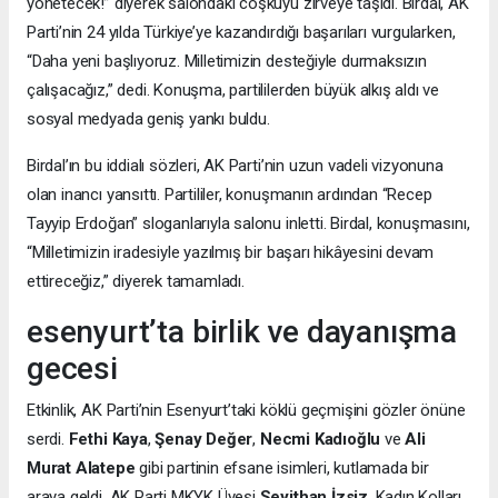
yönetecek!” diyerek salondaki coşkuyu zirveye taşıdı. Birdal, AK
Parti’nin 24 yılda Türkiye’ye kazandırdığı başarıları vurgularken,
“Daha yeni başlıyoruz. Milletimizin desteğiyle durmaksızın
çalışacağız,” dedi. Konuşma, partililerden büyük alkış aldı ve
sosyal medyada geniş yankı buldu.
Birdal’ın bu iddialı sözleri, AK Parti’nin uzun vadeli vizyonuna
olan inancı yansıttı. Partililer, konuşmanın ardından “Recep
Tayyip Erdoğan” sloganlarıyla salonu inletti. Birdal, konuşmasını,
“Milletimizin iradesiyle yazılmış bir başarı hikâyesini devam
ettireceğiz,” diyerek tamamladı.
esenyurt’ta birlik ve dayanışma
gecesi
Etkinlik, AK Parti’nin Esenyurt’taki köklü geçmişini gözler önüne
serdi.
Fethi Kaya
,
Şenay Değer
,
Necmi Kadıoğlu
ve
Ali
Murat Alatepe
gibi partinin efsane isimleri, kutlamada bir
araya geldi. AK Parti MKYK Üyesi
Seyithan İzsiz
, Kadın Kolları