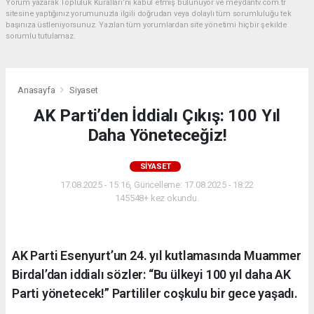
Yorum yazarak Topluluk Kuralları’nı kabul etmiş bulunuyor ve meydantv.com.tr
sitesine yaptığınız yorumunuzla ilgili doğrudan veya dolaylı tüm sorumluluğu tek
başınıza üstleniyorsunuz. Yazılan tüm yorumlardan site yönetimi hiçbir şekilde
sorumlu tutulamaz.
Anasayfa
Siyaset
AK Parti’den İddialı Çıkış: 100 Yıl
Daha Yöneteceğiz!
SIYASET
17.08.2025 - 15:16, Güncelleme: 17.08.2025 - 18:22
145548+ kez okundu.
AK Parti Esenyurt’un 24. yıl kutlamasında Muammer
Birdal’dan iddialı sözler: “Bu ülkeyi 100 yıl daha AK
Parti yönetecek!” Partililer coşkulu bir gece yaşadı.