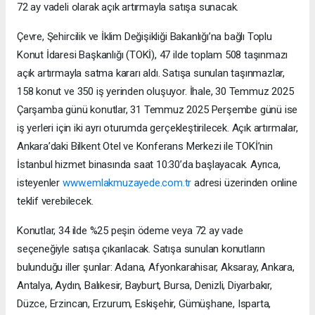
72 ay vadeli olarak açık artırmayla satışa sunacak.
Çevre, Şehircilik ve İklim Değişikliği Bakanlığı’na bağlı Toplu
Konut İdaresi Başkanlığı (TOKİ), 47 ilde toplam 508 taşınmazı
açık artırmayla satma kararı aldı. Satışa sunulan taşınmazlar,
158 konut ve 350 iş yerinden oluşuyor. İhale, 30 Temmuz 2025
Çarşamba günü konutlar, 31 Temmuz 2025 Perşembe günü ise
iş yerleri için iki ayrı oturumda gerçekleştirilecek. Açık artırmalar,
Ankara’daki Bilkent Otel ve Konferans Merkezi ile TOKİ’nin
İstanbul hizmet binasında saat 10:30’da başlayacak. Ayrıca,
isteyenler
www.emlakmuzayede.com.tr
adresi üzerinden online
teklif verebilecek.
Konutlar, 34 ilde %25 peşin ödeme veya 72 ay vade
seçeneğiyle satışa çıkarılacak. Satışa sunulan konutların
bulunduğu iller şunlar: Adana, Afyonkarahisar, Aksaray, Ankara,
Antalya, Aydın, Balıkesir, Bayburt, Bursa, Denizli, Diyarbakır,
Düzce, Erzincan, Erzurum, Eskişehir, Gümüşhane, Isparta,