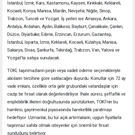
İstanbul, İzmir, Kars, Kastamonu, Kayseri, Kırıkkale, Kırklareli,
Kocaeli, Konya, Manisa, Mardin, Nevşehir, Niğde, Sinop,
Trabzon, Tunceli ve Yozgat. İş yerleri ise Amasya, Ankara,
Antalya, Ardahan, Aydın, Balıkesir, Bayburt, Çanakkale, Çankırı,
Düzce, Diyarbakır, Edirne, Erzincan, Erzurum, Gaziantep,
İstanbul, Isparta, İzmir, Kırklareli, Kocaeli, Kütahya, Manisa,
Sakarya, Sivas, Şanlıurfa, Tekirdağ, Trabzon, Van, Yalova ve
Yozgat’ta satışa sunulacak.
TOKİ, taşınmazların peşin veya vadeli ödeme seçenekleriyle
alıcıların tercihine göre satılacağını duyurdu. Konutlar için 72 ay
vade imkanı, özellikle orta gelir grubundaki vatandaşlar için
cazip bir fırsat olarak değerlendiriliyor. İhale süreci, şeffaflık ve
erişilebilirlik ilkeleri doğrultusunda yürütülürken, TOKİ’nin bu
hamlesi, gayrimenkul piyasasında hareketlilik yaratmayı
hedefliyor. Uzmanlar, bu tür açık artırmaların, uygun fiyatlarla
taşınmaz sahibi olmak isteyenler için önemli bir fırsat
sunduğunu belirtiyor.