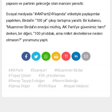
yapısını ve partinin geleceğe olan inancını yansıttı.
Sosyal medyada “#AKParti24Yaşında” etiketiyle paylaşımlar
yapılırken, Birdal’ın “100 yıl” çıkışı tartışma yarattı. Bir kullanıcı,
“Muammer Birdal’ın enerjisi müthiş, AK Parti’ye güvenimiz tam!”
derken, bir diğeri, “100 yıl iddialı, ama millet desteklerse neden
olmasın?” yorumunu yaptı.
#AK Parti
#Esenyurt
#Muammer Birdal
#Togay Çoban
#24. yıl kutlaması
#Recep Tayyip Erdoğan
#Necmi Kadıoğlu
#Şenay Değer
#Fethi Kaya
#başarı hikâyesi
Okuyucu Yorumları
(0)