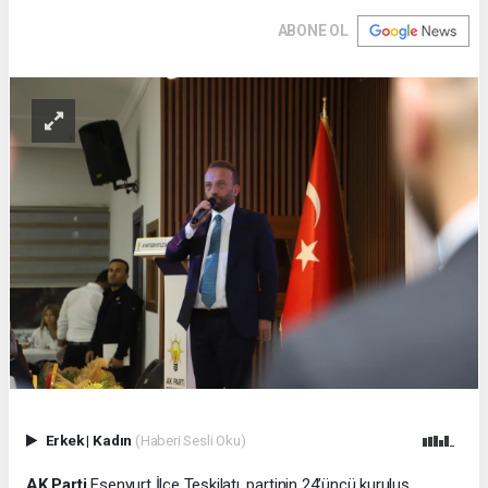
ABONE OL
Erkek
|
Kadın
(Haberi Sesli Oku)
AK Parti
Esenyurt İlçe Teşkilatı, partinin 24’üncü kuruluş