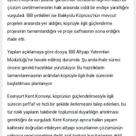
çözüm üretilmemesinin halk arasında ciddi bir endişe yarattığını
vurguladı. İBB yetkilileri ise Balıkyolu Köprüsü’nün mevcut
projeleri arasında yer aldığını, köprüyle ilgili güçlendirme
projesinin tamamlandığını ve proje safhasının sona erdiğini
ifade etti.
Yapılan açıklamaya göre dosya, İBB Altyapı Yatırımları
Müdürlüğü’ne havale edilmiş durumda. Şu anda ihale süreci
öncesi gerekli hazırlıklar yürütülüyor. Bu hazırlıkların
tamamlanmasının ardından köprüyle ilgili ihale sürecinin
başlatılması planlanıyor.
Esenyurt Kent Konseyi, köprünün güçlendirilmesiyle ilgili
sürecin şeffaf ve hızlı bir şekilde ilerlemesini talep ederken, bu
tür riskli yapıların takibinde toplumsal duyarlılığın artırılması
gerektiğini de vurguladı. Kent Konseyi ayrıca halkın yaşam
kalitesini doğrudan etkileyen altyapı sorunlarının çözümünün
yalnızca yerel yönetime değil, sivil toplum kuruluşlarının aktif