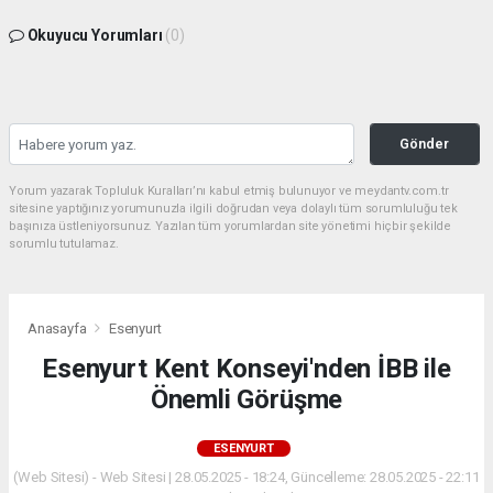
Okuyucu Yorumları
(0)
Gönder
Yorum yazarak Topluluk Kuralları’nı kabul etmiş bulunuyor ve meydantv.com.tr
sitesine yaptığınız yorumunuzla ilgili doğrudan veya dolaylı tüm sorumluluğu tek
başınıza üstleniyorsunuz. Yazılan tüm yorumlardan site yönetimi hiçbir şekilde
sorumlu tutulamaz.
Anasayfa
Esenyurt
Esenyurt Kent Konseyi'nden İBB ile
Önemli Görüşme
ESENYURT
(Web Sitesi) - Web Sitesi | 28.05.2025 - 18:24, Güncelleme: 28.05.2025 - 22:11