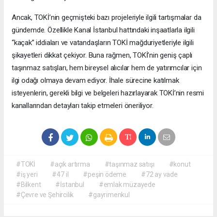
Ancak, TOKİ’nin geçmişteki bazı projeleriyle ilgili tartışmalar da
gündemde. Özellikle Kanal İstanbul hattındaki inşaatlarla ilgili
“kaçak” iddiaları ve vatandaşların TOKİ mağduriyetleriyle ilgili
şikayetleri dikkat çekiyor. Buna rağmen, TOKİ’nin geniş çaplı
taşınmaz satışları, hem bireysel alıcılar hem de yatırımcılar için
ilgi odağı olmaya devam ediyor. İhale sürecine katılmak
isteyenlerin, gerekli bilgi ve belgeleri hazırlayarak TOKİ’nin resmi
kanallarından detayları takip etmeleri öneriliyor.
#TOKİ
#açık artırma
#taşınmaz satışı
#konut
#iş yeri
#47 il
#peşin ödeme
#72 ay vade
#Bilkent
#İstanbul
#emlak müzayede
#Çevre ve Şehircilik
#gayrimenkul