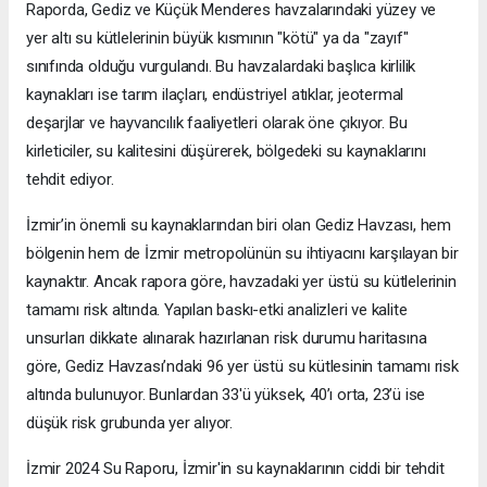
Raporda, Gediz ve Küçük Menderes havzalarındaki yüzey ve
yer altı su kütlelerinin büyük kısmının "kötü" ya da "zayıf"
sınıfında olduğu vurgulandı. Bu havzalardaki başlıca kirlilik
kaynakları ise tarım ilaçları, endüstriyel atıklar, jeotermal
deşarjlar ve hayvancılık faaliyetleri olarak öne çıkıyor. Bu
kirleticiler, su kalitesini düşürerek, bölgedeki su kaynaklarını
tehdit ediyor.
İzmir’in önemli su kaynaklarından biri olan Gediz Havzası, hem
bölgenin hem de İzmir metropolünün su ihtiyacını karşılayan bir
kaynaktır. Ancak rapora göre, havzadaki yer üstü su kütlelerinin
tamamı risk altında. Yapılan baskı-etki analizleri ve kalite
unsurları dikkate alınarak hazırlanan risk durumu haritasına
göre, Gediz Havzası’ndaki 96 yer üstü su kütlesinin tamamı risk
altında bulunuyor. Bunlardan 33'ü yüksek, 40’ı orta, 23’ü ise
düşük risk grubunda yer alıyor.
İzmir 2024 Su Raporu, İzmir'in su kaynaklarının ciddi bir tehdit