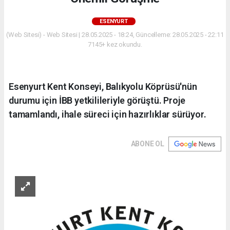
ESENYURT
(Web Sitesi) - Web Sitesi | 28.05.2025 - 18:24, Güncelleme: 28.05.2025 - 22:11
7145+ kez okundu.
Esenyurt Kent Konseyi, Balıkyolu Köprüsü'nün
durumu için İBB yetkilileriyle görüştü. Proje
tamamlandı, ihale süreci için hazırlıklar sürüyor.
ABONE OL