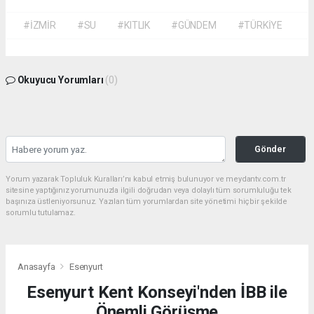
#İZMİR
#SU
#KITLIK
#GÜNDEM
#TÜRKİYE
Okuyucu Yorumları
(0)
Gönder
Yorum yazarak Topluluk Kuralları’nı kabul etmiş bulunuyor ve meydantv.com.tr
sitesine yaptığınız yorumunuzla ilgili doğrudan veya dolaylı tüm sorumluluğu tek
başınıza üstleniyorsunuz. Yazılan tüm yorumlardan site yönetimi hiçbir şekilde
sorumlu tutulamaz.
Anasayfa
Esenyurt
Esenyurt Kent Konseyi'nden İBB ile
Önemli Görüşme