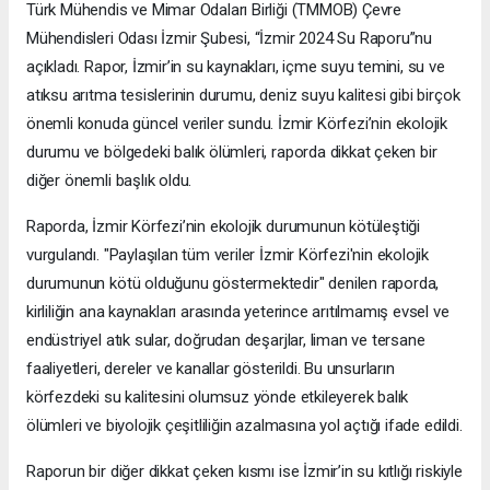
Türk Mühendis ve Mimar Odaları Birliği (TMMOB) Çevre
Mühendisleri Odası İzmir Şubesi, “İzmir 2024 Su Raporu”nu
açıkladı. Rapor, İzmir’in su kaynakları, içme suyu temini, su ve
atıksu arıtma tesislerinin durumu, deniz suyu kalitesi gibi birçok
önemli konuda güncel veriler sundu. İzmir Körfezi’nin ekolojik
durumu ve bölgedeki balık ölümleri, raporda dikkat çeken bir
diğer önemli başlık oldu.
Raporda, İzmir Körfezi’nin ekolojik durumunun kötüleştiği
vurgulandı. "Paylaşılan tüm veriler İzmir Körfezi'nin ekolojik
durumunun kötü olduğunu göstermektedir" denilen raporda,
kirliliğin ana kaynakları arasında yeterince arıtılmamış evsel ve
endüstriyel atık sular, doğrudan deşarjlar, liman ve tersane
faaliyetleri, dereler ve kanallar gösterildi. Bu unsurların
körfezdeki su kalitesini olumsuz yönde etkileyerek balık
ölümleri ve biyolojik çeşitliliğin azalmasına yol açtığı ifade edildi.
Raporun bir diğer dikkat çeken kısmı ise İzmir’in su kıtlığı riskiyle