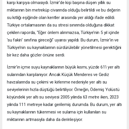
karşı karşıya olmasıydı. İzmir’de kişi başına düşen yıllık su
miktarının bin metreküp civarında olduğu belirtildi ve bu değerin
su kıtlığı eşiğinde olan kentler arasında yer aldığı ifade edildi.
Türkiye ortalamasının da su stresi sınırında olduğuna dikkat
çekilen raporda, "Eğer önlem alınmazsa, Türkiye’nin 5 yıl içinde
'su fakiri' sınıfına gireceği" uyarısı yapıldı. Bu durum, İzmir’in ve
Türkiye’nin su kaynaklarının sürdürülebilir yönetilmesi gerektiğini
bir kez daha gözler önüne serdi.
İzmir’in içme suyu kaynaklarının büyük kısmı, yüzde 61’i yer altı
sularından karşılanıyor. Ancak Küçük Menderes ve Gediz
havzalarında su çekimi ve kirlenme nedeniyle yer altı su
seviyelerinin hızla düştüğü belirtiliyor. Örneğin, Ödemiş Yolüstü
köyündeki yer altı su seviyesi 2005 yılında 63 metre iken, 2023
yılında 111 metreye kadar gerilemiş durumda. Bu durum, yer altı
su kaynaklarının tükenmesi ve sulama için kullanılan su
miktarının artmasıyla daha da derinleşiyor.