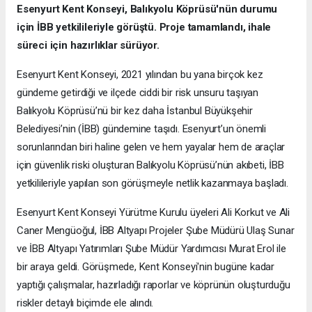
Esenyurt Kent Konseyi, Balıkyolu Köprüsü'nün durumu
için İBB yetkilileriyle görüştü. Proje tamamlandı, ihale
süreci için hazırlıklar sürüyor.
Esenyurt Kent Konseyi, 2021 yılından bu yana birçok kez
gündeme getirdiği ve ilçede ciddi bir risk unsuru taşıyan
Balıkyolu Köprüsü’nü bir kez daha İstanbul Büyükşehir
Belediyesi’nin (İBB) gündemine taşıdı. Esenyurt’un önemli
sorunlarından biri haline gelen ve hem yayalar hem de araçlar
için güvenlik riski oluşturan Balıkyolu Köprüsü’nün akıbeti, İBB
yetkilileriyle yapılan son görüşmeyle netlik kazanmaya başladı.
Esenyurt Kent Konseyi Yürütme Kurulu üyeleri Ali Korkut ve Ali
Caner Mengüoğul, İBB Altyapı Projeler Şube Müdürü Ulaş Sunar
ve İBB Altyapı Yatırımları Şube Müdür Yardımcısı Murat Erol ile
bir araya geldi. Görüşmede, Kent Konseyi'nin bugüne kadar
yaptığı çalışmalar, hazırladığı raporlar ve köprünün oluşturduğu
riskler detaylı biçimde ele alındı.