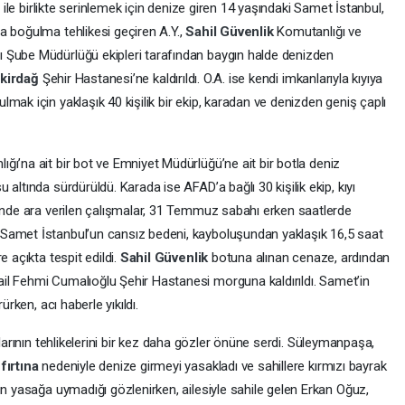
. ile birlikte serinlemek için denize giren 14 yaşındaki Samet İstanbul,
a boğulma tehlikesi geçiren A.Y.,
Sahil Güvenlik
Komutanlığı ve
ı Şube Müdürlüğü ekipleri tarafından baygın halde denizden
kirdağ
Şehir Hastanesi’ne kaldırıldı. O.A. ise kendi imkanlarıyla kıyıya
mak için yaklaşık 40 kişilik bir ekip, karadan ve denizden geniş çaplı
ığı’na ait bir bot ve Emniyet Müdürlüğü’ne ait bir botla deniz
altında sürdürüldü. Karada ise AFAD’a bağlı 30 kişilik ekip, kıyı
rinde ara verilen çalışmalar, 31 Temmuz sabahı erken saatlerde
Samet İstanbul’un cansız bedeni, kayboluşundan yaklaşık 16,5 saat
e açıkta tespit edildi.
Sahil Güvenlik
botuna alınan cenaze, ardından
ail Fehmi Cumalıoğlu Şehir Hastanesi morguna kaldırıldı. Samet’in
ürken, acı haberle yıkıldı.
larının tehlikelerini bir kez daha gözler önüne serdi. Süleymanpaşa,
,
fırtına
nedeniyle denize girmeyi yasakladı ve sahillere kırmızı bayrak
ın yasağa uymadığı gözlenirken, ailesiyle sahile gelen Erkan Oğuz,