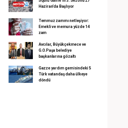
Squid Game’in 3. Sezonu 27
Haziran’da Başlıyor
Temmuz zammı netleşiyor:
Emekli ve memura yüzde 14
zam
Avcılar, Büyükçekmece ve
G.O.Paşa belediye
başkanlarına gözaltı
Gazze yardım gemisindeki 5
Türk vatandaş daha ülkeye
döndü