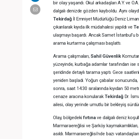
bir olay yaşandı. Okul arkadaşları A.Y. ve O.A
dalgalı denizde gözden kayboldu. Aynı olayd
Tekirdağ
İl Emniyet Müdürlüğü Deniz Liman
çıkarılarak kıyıda ilk müdahalesi yapıldı ve
Te
ulaşmayı başardı. Ancak Samet İstanbul’u bul
arama kurtarma çalışması başlattı.
Arama çalışmaları,
Sahil Güvenlik
Komutanl
yüzeyinde, kurbağa adamlar tarafından ise su 
şeridinde detaylı tarama yaptı. Gece saatle
yeniden başladı. Yoğun çabalar sonucunda, 
sonra, saat 14:30 sıralarında kıyıdan 50 metr
cenaze aracına konularak
Tekirdağ
Dr. İsm
ailesi, olay yerinde umutlu bir bekleyiş sürdür
Olay, bölgedeki
fırtına
ve dalgalı deniz koşul
Marmaraereğlisi ve Şarköy kaymakamlıkları
asıldı. Marmaraereğlisi’nde bazı vatandaşlar