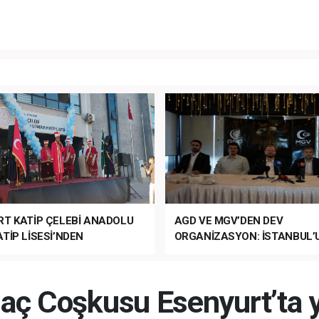
RT KATİP ÇELEBİ ANADOLU
AGD VE MGV’DEN DEV
TİP LİSESİ’NDEN
ORGANİZASYON: İSTANBUL’
ANLI MUHTEŞEM
FETHİ’NİN 573. YILI COŞKUY
ET TÖRENİ!
KUTLANACAK!
Maç Coşkusu Esenyurt’ta 