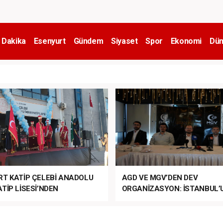
 Dakika
Esenyurt
Gündem
Siyaset
Spor
Ekonomi
Dün
RT KATİP ÇELEBİ ANADOLU
AGD VE MGV’DEN DEV
TİP LİSESİ’NDEN
ORGANİZASYON: İSTANBUL’
ANLI MUHTEŞEM
FETHİ’NİN 573. YILI COŞKUY
ET TÖRENİ!
KUTLANACAK!