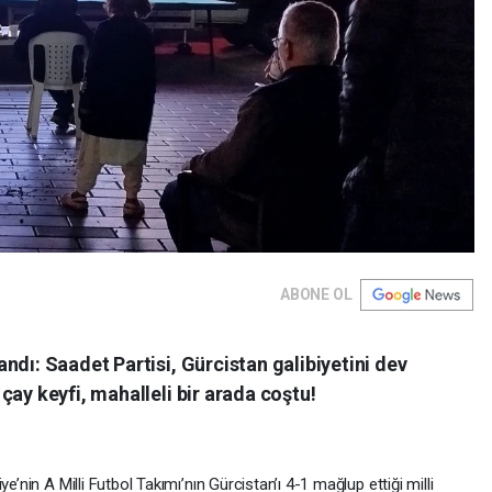
ABONE OL
ndı: Saadet Partisi, Gürcistan galibiyetini dev
çay keyfi, mahalleli bir arada coştu!
kiye’nin A Milli Futbol Takımı’nın Gürcistan’ı 4-1 mağlup ettiği milli