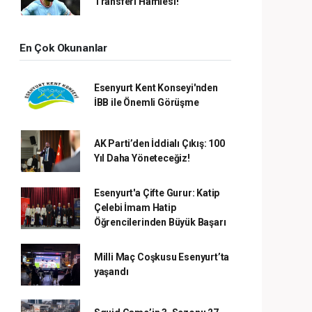
Transferi Hamlesi!
En Çok Okunanlar
Esenyurt Kent Konseyi'nden
İBB ile Önemli Görüşme
AK Parti’den İddialı Çıkış: 100
Yıl Daha Yöneteceğiz!
Esenyurt'a Çifte Gurur: Katip
Çelebi İmam Hatip
Öğrencilerinden Büyük Başarı
Milli Maç Coşkusu Esenyurt’ta
yaşandı