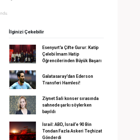
ndu.
İlginizi Çekebilir
Esenyurt'a Çifte Gurur: Katip
Çelebi İmam Hatip
Öğrencilerinden Büyük Başarı
Galatasaray'dan Ederson
Transferi Hamlesi!
Ziynet Sali konser sırasında
sahnede şarkı söylerken
bayıldı
İsrail: ABD, İsrail’e 90 Bin
Tondan Fazla Askeri Teçhizat
Gönderdi