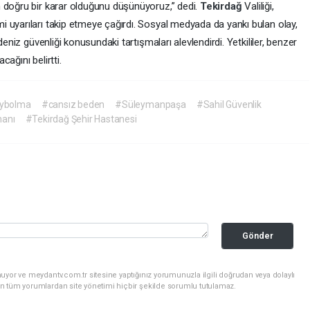
 doğru bir karar olduğunu düşünüyoruz,” dedi.
Tekirdağ
Valiliği,
 uyarıları takip etmeye çağırdı. Sosyal medyada da yankı bulan olay,
deniz güvenliği konusundaki tartışmaları alevlendirdi. Yetkililer, benzer
cağını belirtti.
aybolma
#cansız beden
#Süleymanpaşa
#Sahil Güvenlik
manı
#Tekirdağ Şehir Hastanesi
Gönder
uyor ve meydantv.com.tr sitesine yaptığınız yorumunuzla ilgili doğrudan veya dolaylı
n tüm yorumlardan site yönetimi hiçbir şekilde sorumlu tutulamaz.