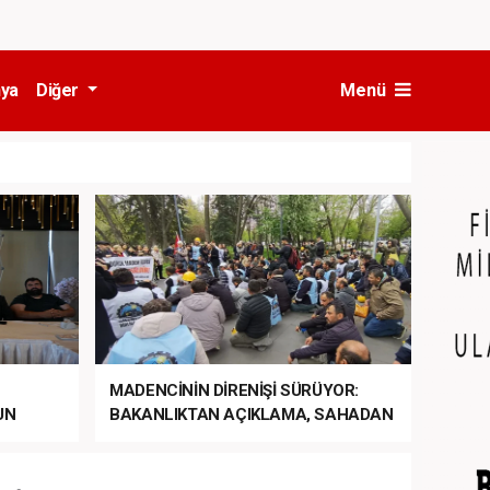
ya
Diğer
Menü
MADENCİNİN DİRENİŞİ SÜRÜYOR:
UN
BAKANLIKTAN AÇIKLAMA, SAHADAN
LA
MÜDAHALE HABERİ GELDİ!