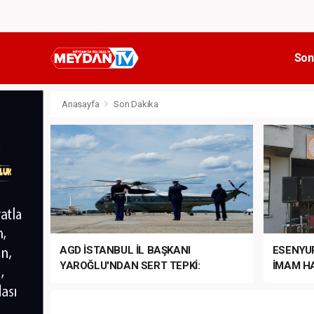
Son
Anasayfa
Son Dakika
AGD İSTANBUL İL BAŞKANI
ESENYU
YAROĞLU'NDAN SERT TEPKİ:
İMAM HA
“NATO’NUN ÜLKEMİZDE İŞİ NE?”
MEHTER
MEZUNİY