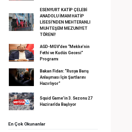
ESENYURT KATİP ÇELEBİ
ANADOLU İMAM HATİP
LİSESİ’NDEN MEHTERANLI
MUHTEŞEM MEZUNİYET
TÖRENİ!
AGD-MGV’den “Mekke’nin
Fethi ve Kudüs Gecesi”
Programı
Bakan Fidan: “Rusya Barış
Anlaşması İçin Şartlarını
Hazırlıyor”
Squid Game’in 3. Sezonu 27
Haziran’da Başlıyor
En Çok Okunanlar