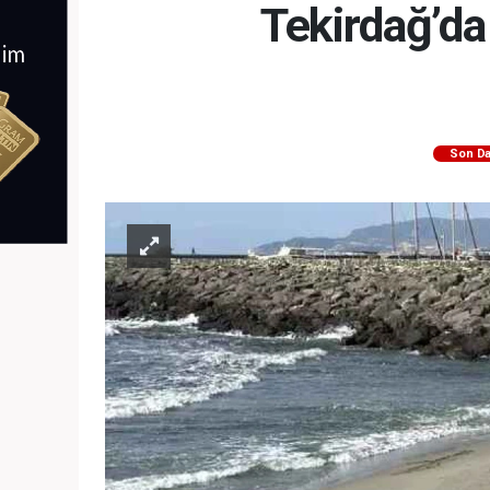
Tekirdağ’da
Son Da