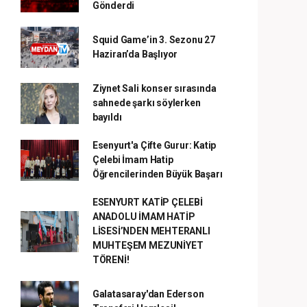
Gönderdi
Squid Game’in 3. Sezonu 27
Haziran’da Başlıyor
Ziynet Sali konser sırasında
sahnede şarkı söylerken
bayıldı
Esenyurt'a Çifte Gurur: Katip
Çelebi İmam Hatip
Öğrencilerinden Büyük Başarı
ESENYURT KATİP ÇELEBİ
ANADOLU İMAM HATİP
LİSESİ’NDEN MEHTERANLI
MUHTEŞEM MEZUNİYET
TÖRENİ!
Galatasaray'dan Ederson