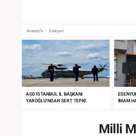
Anasayfa
Esenyurt
AGD İSTANBUL İL BAŞKANI
ESENYU
YAROĞLU'NDAN SERT TEPKİ:
İMAM HA
“NATO’NUN ÜLKEMİZDE İŞİ NE?”
MEHTER
MEZUNİY
Milli 