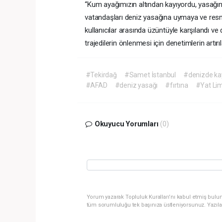
“Kum ayağımızın altından kayıyordu, yasağın
vatandaşları deniz yasağına uymaya ve resmi
kullanıcılar arasında üzüntüyle karşılandı ve 
trajedilerin önlenmesi için denetimlerin artırıla
#Tekirdağ
#Samet İstanbul
#denizde k
#AFAD
#deniz yasağı
#fırtına
#Yat Li
Okuyucu Yorumları
(0)
Yorum yazarak Topluluk Kuralları’nı kabul etmiş bulun
tüm sorumluluğu tek başınıza üstleniyorsunuz. Yazıla