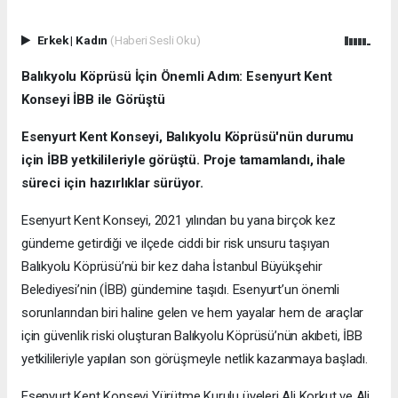
Erkek
|
Kadın
(Haberi Sesli Oku)
Balıkyolu Köprüsü İçin Önemli Adım: Esenyurt Kent
Konseyi İBB ile Görüştü
Esenyurt Kent Konseyi, Balıkyolu Köprüsü'nün durumu
için İBB yetkilileriyle görüştü. Proje tamamlandı, ihale
süreci için hazırlıklar sürüyor.
Esenyurt Kent Konseyi, 2021 yılından bu yana birçok kez
gündeme getirdiği ve ilçede ciddi bir risk unsuru taşıyan
Balıkyolu Köprüsü’nü bir kez daha İstanbul Büyükşehir
Belediyesi’nin (İBB) gündemine taşıdı. Esenyurt’un önemli
sorunlarından biri haline gelen ve hem yayalar hem de araçlar
için güvenlik riski oluşturan Balıkyolu Köprüsü’nün akıbeti, İBB
yetkilileriyle yapılan son görüşmeyle netlik kazanmaya başladı.
Esenyurt Kent Konseyi Yürütme Kurulu üyeleri Ali Korkut ve Ali