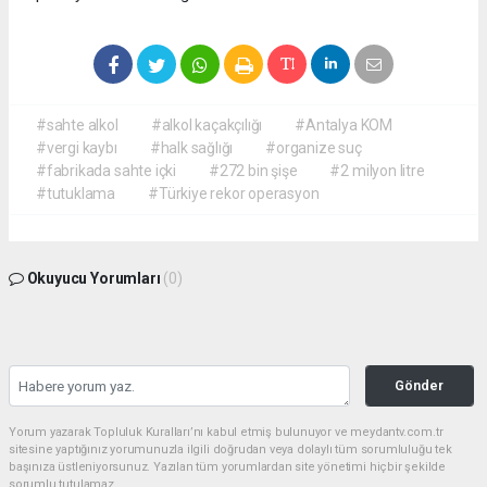
#sahte alkol
#alkol kaçakçılığı
#Antalya KOM
#vergi kaybı
#halk sağlığı
#organize suç
#fabrikada sahte içki
#272 bin şişe
#2 milyon litre
#tutuklama
#Türkiye rekor operasyon
Okuyucu Yorumları
(0)
Gönder
Yorum yazarak Topluluk Kuralları’nı kabul etmiş bulunuyor ve meydantv.com.tr
sitesine yaptığınız yorumunuzla ilgili doğrudan veya dolaylı tüm sorumluluğu tek
başınıza üstleniyorsunuz. Yazılan tüm yorumlardan site yönetimi hiçbir şekilde
sorumlu tutulamaz.