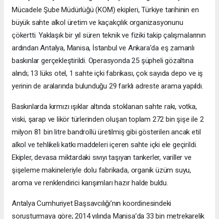
Mücadele Şube Müdürlüğü (KOM) ekipleri, Türkiye tarihinin en
büyük sahte alkol üretim ve kaçakçılık organizasyonunu
çökertti. Yaklaşık bir yıl süren teknik ve fiziki takip çalışmalarının
ardından Antalya, Manisa, İstanbul ve Ankara’da eş zamanlı
baskınlar gerçekleştirildi. Operasyonda 25 şüpheli gözaltına
alındı; 13 lüks otel, 1 sahte içki fabrikası, çok sayıda depo ve iş
yerinin de aralarında bulunduğu 29 farklı adreste arama yapıldı.
Baskınlarda kırmızı ışıklar altında stoklanan sahte rakı, votka,
viski, şarap ve likör türlerinden oluşan toplam 272 bin şişe ile 2
milyon 81 bin litre bandrollü üretilmiş gibi gösterilen ancak etil
alkol ve tehlikeli katkı maddeleri içeren sahte içki ele geçirildi.
Ekipler, devasa miktardaki sıvıyı taşıyan tankerler, variller ve
şişeleme makineleriyle dolu fabrikada, organik üzüm suyu,
aroma ve renklendirici karışımları hazır halde buldu.
Antalya Cumhuriyet Başsavcılığı’nın koordinesindeki
soruşturmaya göre; 2014 yılında Manisa’da 33 bin metrekarelik