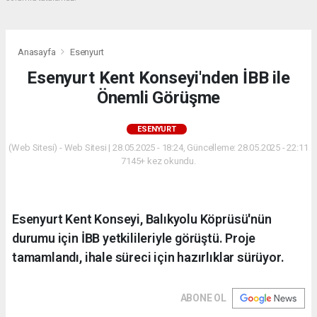
Anasayfa
Esenyurt
Esenyurt Kent Konseyi'nden İBB ile
Önemli Görüşme
ESENYURT
(Web Sitesi) - Web Sitesi | 28.05.2025 - 18:24, Güncelleme: 28.05.2025 - 22:11
7145+ kez okundu.
Esenyurt Kent Konseyi, Balıkyolu Köprüsü'nün
durumu için İBB yetkilileriyle görüştü. Proje
tamamlandı, ihale süreci için hazırlıklar sürüyor.
ABONE OL