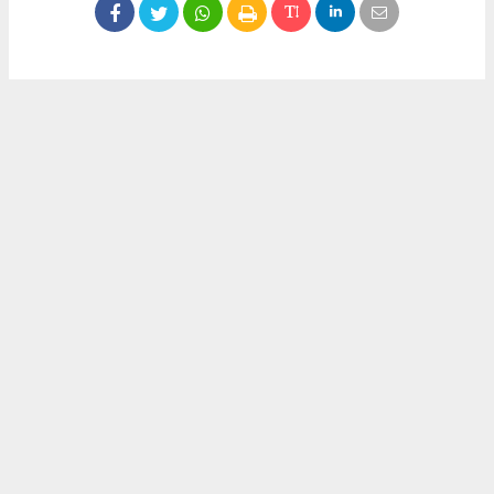
Okuyucu Yorumları
(0)
Gönder
Yorum yazarak Topluluk Kuralları’nı kabul etmiş bulunuyor ve meydantv.com.tr
sitesine yaptığınız yorumunuzla ilgili doğrudan veya dolaylı tüm sorumluluğu tek
başınıza üstleniyorsunuz. Yazılan tüm yorumlardan site yönetimi hiçbir şekilde
sorumlu tutulamaz.
haber paketi
haber scripti
haber yazılımı
Tüm hakları saklı tutulmaktadır.Copyright 2026©
Haber Yazılımı:
Web Aksiyon ®