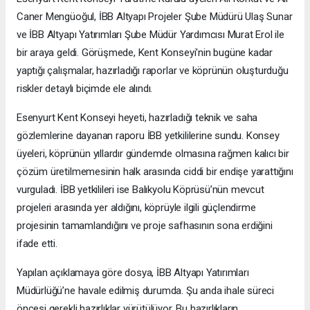
Caner Mengüoğul, İBB Altyapı Projeler Şube Müdürü Ulaş Sunar
ve İBB Altyapı Yatırımları Şube Müdür Yardımcısı Murat Erol ile
bir araya geldi. Görüşmede, Kent Konseyi'nin bugüne kadar
yaptığı çalışmalar, hazırladığı raporlar ve köprünün oluşturduğu
riskler detaylı biçimde ele alındı.
Esenyurt Kent Konseyi heyeti, hazırladığı teknik ve saha
gözlemlerine dayanan raporu İBB yetkililerine sundu. Konsey
üyeleri, köprünün yıllardır gündemde olmasına rağmen kalıcı bir
çözüm üretilmemesinin halk arasında ciddi bir endişe yarattığını
vurguladı. İBB yetkilileri ise Balıkyolu Köprüsü’nün mevcut
projeleri arasında yer aldığını, köprüyle ilgili güçlendirme
projesinin tamamlandığını ve proje safhasının sona erdiğini
ifade etti.
Yapılan açıklamaya göre dosya, İBB Altyapı Yatırımları
Müdürlüğü’ne havale edilmiş durumda. Şu anda ihale süreci
öncesi gerekli hazırlıklar yürütülüyor. Bu hazırlıkların