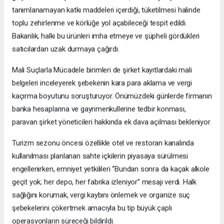
tanımlanamayan katkı maddeleri içerdiği, tüketilmesi halinde
toplu zehirlenme ve körlüğe yol açabileceği tespit edildi.
Bakanlık, halkı bu ürünleri imha etmeye ve şüpheli gördükleri
satıcılardan uzak durmaya çağırdı.
Mali Suçlarla Mücadele birimleri de şirket kayıtlardaki mali
belgeleri inceleyerek şebekenin kara para aklama ve vergi
kaçırma boyutunu soruşturuyor. Önümüzdeki günlerde firmanın
banka hesaplarına ve gayrimenkullerine tedbir konması,
paravan şirket yöneticileri hakkında ek dava açılması bekleniyor.
Turizm sezonu öncesi özellikle otel ve restoran kanalında
kullanılması planlanan sahte içkilerin piyasaya sürülmesi
engellenirken, emniyet yetkilileri “Bundan sonra da kaçak alkole
geçit yok; her depo, her fabrika izleniyor” mesajı verdi. Halk
sağlığını korumak, vergi kaybını önlemek ve organize suç
şebekelerini çökertmek amacıyla bu tip büyük çaplı
operasyonların süreceği bildirildi.