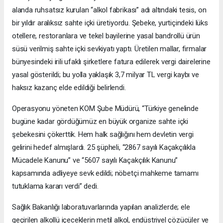
alanda ruhsatsız kurulan “alkol fabrikası” adı altındaki tesis, on
bir yıldır aralıksız sahte içki üretiyordu. Şebeke, yurtiçindeki lüks
otellere, restoranlara ve tekel bayilerine yasal bandrollü ürün
süsü verilmiş sahte içki sevkiyatı yaptı. Üretilen mallar, firmalar
bünyesindeki irili ufaklı şirketlere fatura edilerek vergi dairelerine
yasal gösterildi; bu yolla yaklaşık 3,7 milyar TL vergi kaybı ve
haksız kazanç elde edildiği belirlendi.
Operasyonu yöneten KOM Şube Müdürü, “Türkiye genelinde
bugüne kadar gördüğümüz en büyük organize sahte içki
şebekesini çökerttik. Hem halk sağlığını hem devletin vergi
gelirini hedef almışlardı. 25 şüpheli, “2867 sayılı Kaçakçılıkla
Mücadele Kanunu” ve “5607 sayılı Kaçakçılık Kanunu”
kapsamında adliyeye sevk edildi; nöbetçi mahkeme tamamı
tutuklama kararı verdi” dedi.
Sağlık Bakanlığı laboratuvarlarında yapılan analizlerde; ele
geçirilen alkollü içeceklerin metil alkol, endüstriyel çözücüler ve