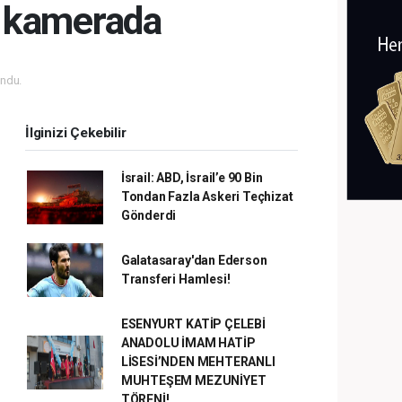
ı kamerada
ndu.
İlginizi Çekebilir
İsrail: ABD, İsrail’e 90 Bin
Tondan Fazla Askeri Teçhizat
Gönderdi
Galatasaray'dan Ederson
Transferi Hamlesi!
ESENYURT KATİP ÇELEBİ
ANADOLU İMAM HATİP
LİSESİ’NDEN MEHTERANLI
MUHTEŞEM MEZUNİYET
TÖRENİ!