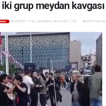
 iki grup meydan kavgas
06.05.2025 - 17:52, Güncelleme: 06.05.2025 - 17:52
4537+ kez oku
akika