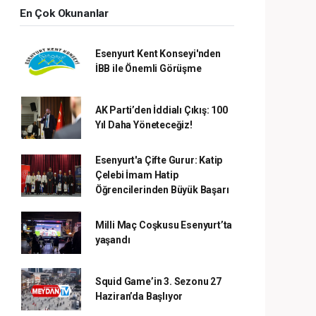
En Çok Okunanlar
Esenyurt Kent Konseyi'nden
İBB ile Önemli Görüşme
AK Parti’den İddialı Çıkış: 100
Yıl Daha Yöneteceğiz!
Esenyurt'a Çifte Gurur: Katip
Çelebi İmam Hatip
Öğrencilerinden Büyük Başarı
Milli Maç Coşkusu Esenyurt’ta
yaşandı
Squid Game’in 3. Sezonu 27
Haziran’da Başlıyor