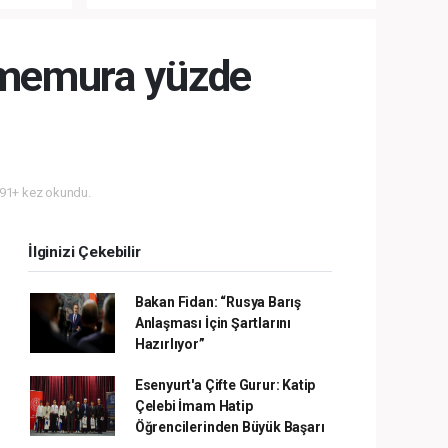
LA
MÜDAHALE HABERİ GELDİ!
 memura yüzde
91+ kez okundu.
İlginizi Çekebilir
Bakan Fidan: “Rusya Barış
Anlaşması İçin Şartlarını
Hazırlıyor”
Esenyurt'a Çifte Gurur: Katip
Çelebi İmam Hatip
Öğrencilerinden Büyük Başarı