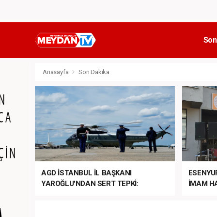
Son
Anasayfa
Son Dakika
AGD İSTANBUL İL BAŞKANI
ESENYU
YAROĞLU'NDAN SERT TEPKİ:
İMAM HA
“NATO’NUN ÜLKEMİZDE İŞİ NE?”
MEHTER
MEZUNİY