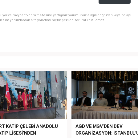
uyor ve meydantv.com.tr sitesine yaptığınız yorumunuzla ilgili doğrudan veya dolaylı
n tüm yorumlardan site yönetimi hiçbir şekilde sorumlu tutulamaz.
RT KATİP ÇELEBİ ANADOLU
AGD VE MGV’DEN DEV
TİP LİSESİ’NDEN
ORGANİZASYON: İSTANBUL’