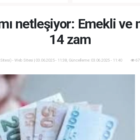
ANLI MUHTEŞEM
FETHİ’NİN 573. YILI COŞKUY
ET TÖRENİ!
KUTLANACAK!
 netleşiyor: Emekli ve
14 zam
itesi) - Web Sitesi | 03.06.2025 - 11:38, Güncelleme: 03.06.2025 - 11:40
67