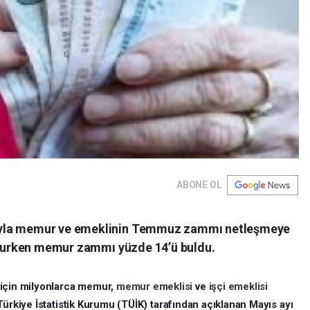
ABONE OL
ıyla memur ve emeklinin Temmuz zammı netleşmeye
 olurken memur zammı yüzde 14’ü buldu.
 için milyonlarca memur,
memur emeklisi
ve
işçi emeklisi
 Türkiye İstatistik Kurumu (TÜİK) tarafından açıklanan Mayıs ayı