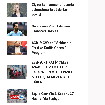
Ziynet Sali konser sırasında
sahnede şarkı söylerken
bayıldı
Galatasaray'dan Ederson
Transferi Hamlesi!
AGD-MGV’den “Mekke’nin
Fethi ve Kudüs Gecesi”
Programı
ESENYURT KATİP ÇELEBİ
ANADOLU İMAM HATİP
LİSESİ’NDEN MEHTERANLI
MUHTEŞEM MEZUNİYET
TÖRENİ!
Squid Game’in 3. Sezonu 27
Haziran’da Başlıyor