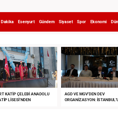
 Dakika
Esenyurt
Gündem
Siyaset
Spor
Ekonomi
Dün
RT KATİP ÇELEBİ ANADOLU
AGD VE MGV’DEN DEV
TİP LİSESİ’NDEN
ORGANİZASYON: İSTANBUL’
ANLI MUHTEŞEM
FETHİ’NİN 573. YILI COŞKUY
ET TÖRENİ!
KUTLANACAK!