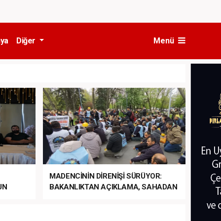
ya
Diğer
Menü
MADENCİNİN DİRENİŞİ SÜRÜYOR:
UN
BAKANLIKTAN AÇIKLAMA, SAHADAN
LA
MÜDAHALE HABERİ GELDİ!