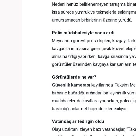
Nedeni henüz belirlenemeyen tartışma bir and
kısa sürede yumruk ve tekmelerle saldırışmay
umursamadan birbirlerinin üzerine yürüdü.
Polis müdahalesiyle sona erdi
Meydanda görevli polis ekipleri, kavgayı fark
kavgacıların arasına giren çevik kuvvet ekipler
alma hazırlığı yapılırken,
kavga
sırasında yar
görüntüler üzerinden kavgaya karışanların te
Görüntülerde ne var?
Güvenlik kamerası
kayıtlarında, Taksim Me
birbirine bağırdığı; ardından bir kişinin ilk 
müdahaleler de kayıtlara yansırken, polis ekip
bastırdığı anlar net biçimde izlenebiliyor.
Vatandaşlar tedirgin oldu
Olayı uzaktan izleyen bazı vatandaşlar, “Tak