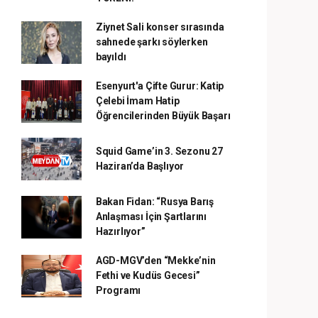
Ziynet Sali konser sırasında
sahnede şarkı söylerken
bayıldı
Esenyurt'a Çifte Gurur: Katip
Çelebi İmam Hatip
Öğrencilerinden Büyük Başarı
Squid Game’in 3. Sezonu 27
Haziran’da Başlıyor
Bakan Fidan: “Rusya Barış
Anlaşması İçin Şartlarını
Hazırlıyor”
AGD-MGV’den “Mekke’nin
Fethi ve Kudüs Gecesi”
Programı