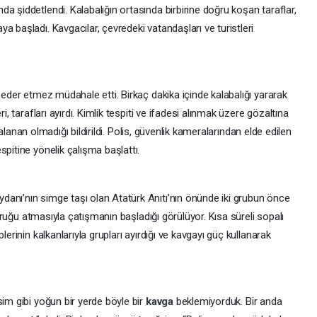
a şiddetlendi. Kalabalığın ortasında birbirine doğru koşan taraflar,
a başladı. Kavgacılar, çevredeki vatandaşları ve turistleri
 eder etmez müdahale etti. Birkaç dakika içinde kalabalığı yararak
i, tarafları ayırdı. Kimlik tespiti ve ifadesi alınmak üzere gözaltına
alanan olmadığı bildirildi. Polis, güvenlik kameralarından elde edilen
spitine yönelik çalışma başlattı.
ydanı’nın simge taşı olan Atatürk Anıtı’nın önünde iki grubun önce
yumruğu atmasıyla çatışmanın başladığı görülüyor. Kısa süreli sopalı
lerinin kalkanlarıyla grupları ayırdığı ve kavgayı güç kullanarak
sim gibi yoğun bir yerde böyle bir
kavga
beklemiyorduk. Bir anda