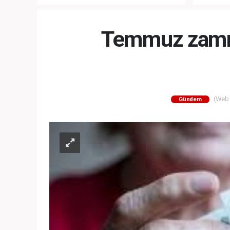
“NATO’NUN ÜLKEMİZDE İŞİ NE?”
MEHTER
MEZUNİY
Temmuz zammı
(Web S
Gündem