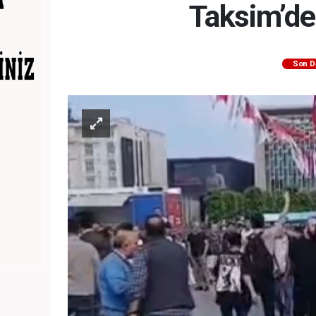
Taksim’de
Son D