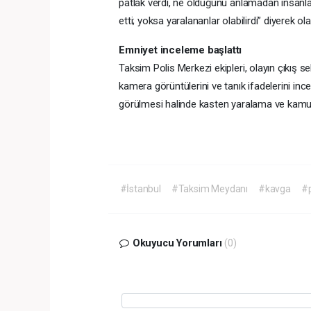
patlak verdi, ne olduğunu anlamadan insanlar
etti; yoksa yaralananlar olabilirdi” diyerek ol
Emniyet inceleme başlattı
Taksim Polis Merkezi ekipleri, olayın çıkış se
kamera görüntülerini ve tanık ifadelerini inc
görülmesi halinde kasten yaralama ve kamu 
#İstanbul
#Taksim Meydanı
#kavga
#p
Okuyucu Yorumları
(0)