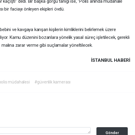
 kaçıştı” dedi. Bir başka görgü tanığı ise, “Polis anında müdahale
ası bir faciayı önleyen ekipleri övdü.
bebini ve kavgaya karışan kişilerin kimliklerini belirlemek üzere
eliyor. Kamu düzenini bozanlara yönelik yasal süreç işletilecek, gerekli
malına zarar verme gibi suçlamalar yöneltilecek.
İSTANBUL HABERİ
olis müdahalesi
#güvenlik kamerası
Gönder