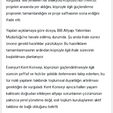
vurguladı. İBB yetkilileri ise Balıkyolu Köprüsü’nün mevcut
projeleri arasında yer aldığını, köprüyle ilgili güçlendirme
projesinin tamamlandığını ve proje safhasının sona erdiğini
ifade etti.
Yapılan açıklamaya göre dosya, İBB Altyapı Yatırımları
Müdürlüğü’ne havale edilmiş durumda. Şu anda ihale süreci
öncesi gerekli hazırlıklar yürütülüyor. Bu hazırlıkların
tamamlanmasının ardından köprüyle ilgili ihale sürecinin
başlatılması planlanıyor.
Esenyurt Kent Konseyi, köprünün güçlendirilmesiyle ilgili
sürecin şeffaf ve hızlı bir şekilde ilerlemesini talep ederken, bu
tür riskli yapıların takibinde toplumsal duyarlılığın artırılması
gerektiğini de vurguladı. Kent Konseyi ayrıca halkın yaşam
kalitesini doğrudan etkileyen altyapı sorunlarının çözümünün
yalnızca yerel yönetime değil, sivil toplum kuruluşlarının aktif
takibine de bağlı olduğunu belirtti.