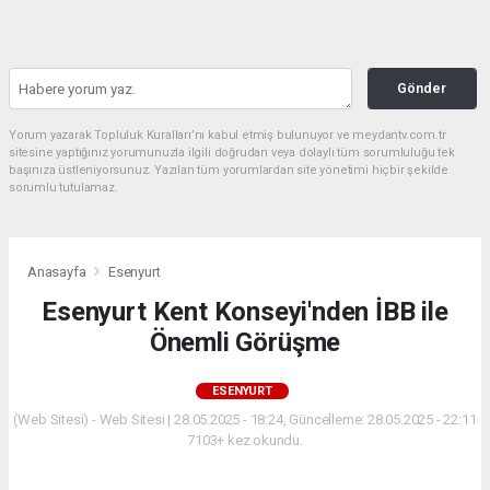
Gönder
Yorum yazarak Topluluk Kuralları’nı kabul etmiş bulunuyor ve meydantv.com.tr
sitesine yaptığınız yorumunuzla ilgili doğrudan veya dolaylı tüm sorumluluğu tek
başınıza üstleniyorsunuz. Yazılan tüm yorumlardan site yönetimi hiçbir şekilde
sorumlu tutulamaz.
Anasayfa
Esenyurt
Esenyurt Kent Konseyi'nden İBB ile
Önemli Görüşme
ESENYURT
(Web Sitesi) - Web Sitesi | 28.05.2025 - 18:24, Güncelleme: 28.05.2025 - 22:11
7103+ kez okundu.