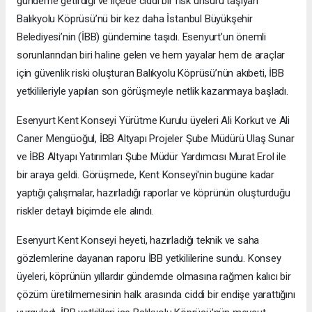
gündeme getirdiği ve ilçede ciddi bir risk unsuru taşıyan
Balıkyolu Köprüsü’nü bir kez daha İstanbul Büyükşehir
Belediyesi’nin (İBB) gündemine taşıdı. Esenyurt’un önemli
sorunlarından biri haline gelen ve hem yayalar hem de araçlar
için güvenlik riski oluşturan Balıkyolu Köprüsü’nün akıbeti, İBB
yetkilileriyle yapılan son görüşmeyle netlik kazanmaya başladı.
Esenyurt Kent Konseyi Yürütme Kurulu üyeleri Ali Korkut ve Ali
Caner Mengüoğul, İBB Altyapı Projeler Şube Müdürü Ulaş Sunar
ve İBB Altyapı Yatırımları Şube Müdür Yardımcısı Murat Erol ile
bir araya geldi. Görüşmede, Kent Konseyi'nin bugüne kadar
yaptığı çalışmalar, hazırladığı raporlar ve köprünün oluşturduğu
riskler detaylı biçimde ele alındı.
Esenyurt Kent Konseyi heyeti, hazırladığı teknik ve saha
gözlemlerine dayanan raporu İBB yetkililerine sundu. Konsey
üyeleri, köprünün yıllardır gündemde olmasına rağmen kalıcı bir
çözüm üretilmemesinin halk arasında ciddi bir endişe yarattığını