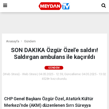
Anasayfa
Gündem
SON DAKIKA Özgür Özel'e saldırı!
Saldırgan ambulans ile kaçırıldı
GÜNDEM
(Web Sitesi) - Web Sitesi | 04.05.2025 - 12:59, Güncelleme: 04.05.2025 - 13:02
4528+ kez okundu.
CHP Genel Başkanı Özgür Özel, Atatürk Kültür
Merkezi'nde (AKM) düzenlenen Sırrı Süreyya