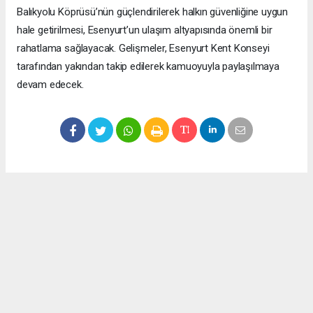
Balıkyolu Köprüsü’nün güçlendirilerek halkın güvenliğine uygun
hale getirilmesi, Esenyurt’un ulaşım altyapısında önemli bir
rahatlama sağlayacak. Gelişmeler, Esenyurt Kent Konseyi
tarafından yakından takip edilerek kamuoyuyla paylaşılmaya
devam edecek.
Okuyucu Yorumları
(0)
Gönder
Yorum yazarak Topluluk Kuralları’nı kabul etmiş bulunuyor ve meydantv.com.tr
sitesine yaptığınız yorumunuzla ilgili doğrudan veya dolaylı tüm sorumluluğu tek
başınıza üstleniyorsunuz. Yazılan tüm yorumlardan site yönetimi hiçbir şekilde